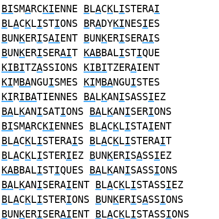
BI
SM
A
RC
KI
ENNE
B
L
A
C
K
L
I
STERA
I
B
L
A
C
K
L
I
ST
I
ONS
B
R
A
DY
KI
NES
I
ES
B
UN
K
ER
I
S
AI
ENT
B
UN
K
ER
I
SER
AI
S
B
UN
K
ER
I
SER
AI
T
KAB
BAL
I
ST
I
QUE
KIBI
TZ
A
SSIONS
KIBI
TZER
A
IENT
KI
M
BA
NGU
I
SMES
KI
M
BA
NGU
I
STES
KI
R
IBA
TIENNES
BA
L
K
AN
I
SASS
I
EZ
BA
L
K
AN
I
SAT
I
ONS
BA
L
K
AN
I
SER
I
ONS
BI
SM
A
RC
KI
ENNES
B
L
A
C
K
L
I
STA
I
ENT
B
L
A
C
K
L
I
STERA
I
S
B
L
A
C
K
L
I
STERA
I
T
B
L
A
C
K
L
I
STER
I
EZ
B
UN
K
ER
I
S
A
SS
I
EZ
KAB
BAL
I
ST
I
QUES
BA
L
K
AN
I
SASS
I
ONS
BA
L
K
AN
I
SERA
I
ENT
B
L
A
C
K
L
I
STASS
I
EZ
B
L
A
C
K
L
I
STER
I
ONS
B
UN
K
ER
I
S
A
SS
I
ONS
B
UN
K
ER
I
SER
AI
ENT
B
L
A
C
K
L
I
STASS
I
ONS