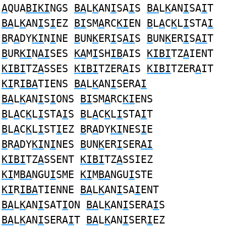
A
QUA
BIKI
NGS
BA
L
K
AN
I
SA
I
S
BA
L
K
AN
I
SA
I
T
BA
L
K
AN
I
S
I
EZ
BI
SM
A
RC
KI
EN
B
L
A
C
K
L
I
STA
I
B
R
A
DY
KI
N
I
NE
B
UN
K
ER
I
S
AI
S
B
UN
K
ER
I
S
AI
T
B
UR
KI
N
AI
SES
KA
M
I
SH
IB
AIS
KIBI
TZ
A
IENT
KIBI
TZ
A
SSES
KIBI
TZER
A
IS
KIBI
TZER
A
IT
KI
R
IBA
TIENS
BA
L
K
AN
I
SERA
I
BA
L
K
AN
I
S
I
ONS
BI
SM
A
RC
KI
ENS
B
L
A
C
K
L
I
STA
I
S
B
L
A
C
K
L
I
STA
I
T
B
L
A
C
K
L
I
ST
I
EZ
B
R
A
DY
KI
NES
I
E
B
R
A
DY
KI
N
I
NES
B
UN
K
ER
I
SER
AI
KIBI
TZ
A
SSENT
KIBI
TZ
A
SSIEZ
KI
M
BA
NGU
I
SME
KI
M
BA
NGU
I
STE
KI
R
IBA
TIENNE
BA
L
K
AN
I
SA
I
ENT
BA
L
K
AN
I
SAT
I
ON
BA
L
K
AN
I
SERA
I
S
BA
L
K
AN
I
SERA
I
T
BA
L
K
AN
I
SER
I
EZ