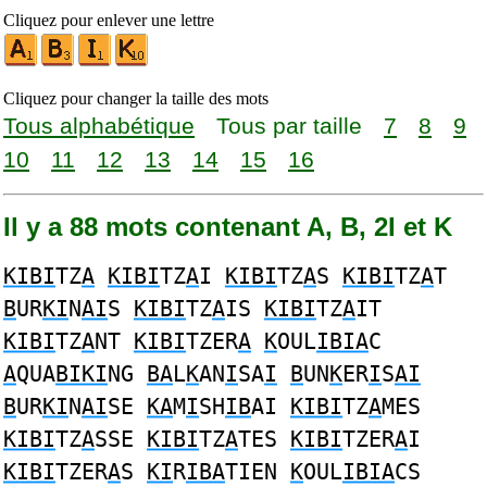
Cliquez pour enlever une lettre
Cliquez pour changer la taille des mots
Tous alphabétique
Tous par taille
7
8
9
10
11
12
13
14
15
16
Il y a 88 mots contenant A, B, 2I et K
KIBI
TZ
A
KIBI
TZ
A
I
KIBI
TZ
A
S
KIBI
TZ
A
T
B
UR
KI
N
AI
S
KIBI
TZ
A
IS
KIBI
TZ
A
IT
KIBI
TZ
A
NT
KIBI
TZER
A
K
OUL
IBIA
C
A
QUA
BIKI
NG
BA
L
K
AN
I
SA
I
B
UN
K
ER
I
S
AI
B
UR
KI
N
AI
SE
KA
M
I
SH
IB
AI
KIBI
TZ
A
MES
KIBI
TZ
A
SSE
KIBI
TZ
A
TES
KIBI
TZER
A
I
KIBI
TZER
A
S
KI
R
IBA
TIEN
K
OUL
IBIA
CS