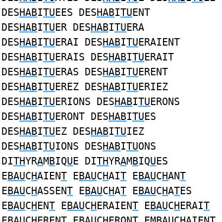
DES
HAB
I
TU
EES DES
HAB
I
TU
ENT
DES
HAB
I
TU
ER DES
HAB
I
TU
ERA
DES
HAB
I
TU
ERAI DES
HAB
I
TU
ERAIENT
DES
HAB
I
TU
ERAIS DES
HAB
I
TU
ERAIT
DES
HAB
I
TU
ERAS DES
HAB
I
TU
ERENT
DES
HAB
I
TU
EREZ DES
HAB
I
TU
ERIEZ
DES
HAB
I
TU
ERIONS DES
HAB
I
TU
ERONS
DES
HAB
I
TU
ERONT DES
HAB
I
TU
ES
DES
HAB
I
TU
EZ DES
HAB
I
TU
IEZ
DES
HAB
I
TU
IONS DES
HAB
I
TU
ONS
DI
TH
YR
A
M
B
IQ
U
E DI
TH
YR
A
M
B
IQ
U
ES
E
BAU
C
H
AIEN
T
E
BAU
C
H
AI
T
E
BAU
C
H
AN
T
E
BAU
C
H
ASSEN
T
E
BAU
C
H
A
T
E
BAU
C
H
A
T
ES
E
BAU
C
H
EN
T
E
BAU
C
H
ERAIEN
T
E
BAU
C
H
ERAI
T
E
BAU
C
H
EREN
T
E
BAU
C
H
ERON
T
EM
BAU
C
H
AIEN
T