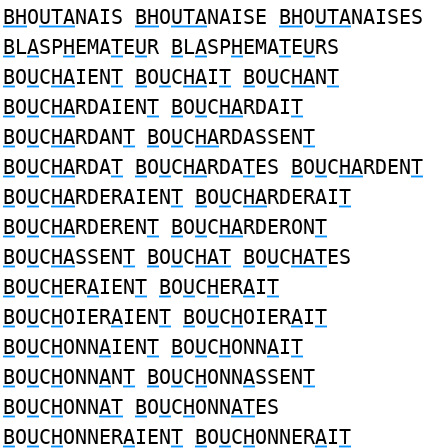
BH
O
UTA
NAIS
BH
O
UTA
NAISE
BH
O
UTA
NAISES
B
L
A
SP
H
EMA
T
E
U
R
B
L
A
SP
H
EMA
T
E
U
RS
B
O
U
C
HA
IEN
T
B
O
U
C
HA
I
T
B
O
U
C
HA
N
T
B
O
U
C
HA
RDAIEN
T
B
O
U
C
HA
RDAI
T
B
O
U
C
HA
RDAN
T
B
O
U
C
HA
RDASSEN
T
B
O
U
C
HA
RDA
T
B
O
U
C
HA
RDA
T
ES
B
O
U
C
HA
RDEN
T
B
O
U
C
HA
RDERAIEN
T
B
O
U
C
HA
RDERAI
T
B
O
U
C
HA
RDEREN
T
B
O
U
C
HA
RDERON
T
B
O
U
C
HA
SSEN
T
B
O
U
C
HAT
B
O
U
C
HAT
ES
B
O
U
C
H
ER
A
IEN
T
B
O
U
C
H
ER
A
I
T
B
O
U
C
H
OIER
A
IEN
T
B
O
U
C
H
OIER
A
I
T
B
O
U
C
H
ONN
A
IEN
T
B
O
U
C
H
ONN
A
I
T
B
O
U
C
H
ONN
A
N
T
B
O
U
C
H
ONN
A
SSEN
T
B
O
U
C
H
ONN
AT
B
O
U
C
H
ONN
AT
ES
B
O
U
C
H
ONNER
A
IEN
T
B
O
U
C
H
ONNER
A
I
T