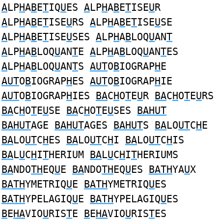
A
LP
H
A
B
E
T
IQ
U
ES
A
LP
H
A
B
E
T
ISE
U
R
A
LP
H
A
B
E
T
ISE
U
RS
A
LP
H
A
B
E
T
ISE
U
SE
A
LP
H
A
B
E
T
ISE
U
SES
A
LP
H
A
B
LOQ
U
AN
T
A
LP
H
A
B
LOQ
U
AN
T
E
A
LP
H
A
B
LOQ
U
AN
T
ES
A
LP
H
A
B
LOQ
U
AN
T
S
AUT
O
B
IOGRAP
H
E
AUT
O
B
IOGRAP
H
ES
AUT
O
B
IOGRAP
H
IE
AUT
O
B
IOGRAP
H
IES
BA
C
H
O
T
E
U
R
BA
C
H
O
T
E
U
RS
BA
C
H
O
T
E
U
SE
BA
C
H
O
T
E
U
SES
BAHUT
BAHUT
AGE
BAHUT
AGES
BAHUT
S
BA
LO
UT
C
H
E
BA
LO
UT
C
H
ES
BA
LO
UT
C
H
I
BA
LO
UT
C
H
IS
BA
L
U
C
H
I
T
HERIUM
BA
L
U
C
H
I
T
HERIUMS
BA
NDO
TH
EQ
U
E
BA
NDO
TH
EQ
U
ES
BATH
YA
U
X
BATH
YMETRIQ
U
E
BATH
YMETRIQ
U
ES
BATH
YPELAGIQ
U
E
BATH
YPELAGIQ
U
ES
B
E
HA
VIO
U
RIS
T
E
B
E
HA
VIO
U
RIS
T
ES