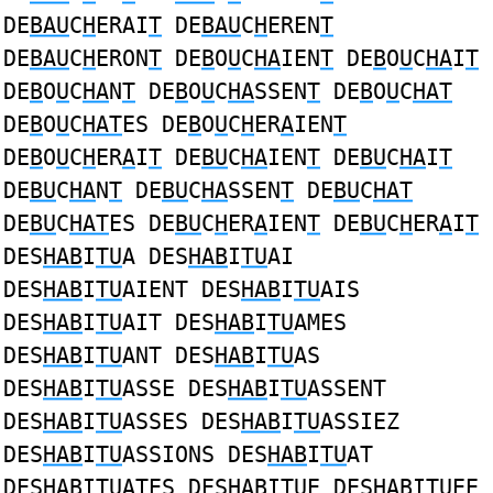
DE
BAU
C
H
ERAI
T
DE
BAU
C
H
EREN
T
DE
BAU
C
H
ERON
T
DE
B
O
U
C
HA
IEN
T
DE
B
O
U
C
HA
I
T
DE
B
O
U
C
HA
N
T
DE
B
O
U
C
HA
SSEN
T
DE
B
O
U
C
HAT
DE
B
O
U
C
HAT
ES DE
B
O
U
C
H
ER
A
IEN
T
DE
B
O
U
C
H
ER
A
I
T
DE
BU
C
HA
IEN
T
DE
BU
C
HA
I
T
DE
BU
C
HA
N
T
DE
BU
C
HA
SSEN
T
DE
BU
C
HAT
DE
BU
C
HAT
ES DE
BU
C
H
ER
A
IEN
T
DE
BU
C
H
ER
A
I
T
DES
HAB
I
TU
A DES
HAB
I
TU
AI
DES
HAB
I
TU
AIENT DES
HAB
I
TU
AIS
DES
HAB
I
TU
AIT DES
HAB
I
TU
AMES
DES
HAB
I
TU
ANT DES
HAB
I
TU
AS
DES
HAB
I
TU
ASSE DES
HAB
I
TU
ASSENT
DES
HAB
I
TU
ASSES DES
HAB
I
TU
ASSIEZ
DES
HAB
I
TU
ASSIONS DES
HAB
I
TU
AT
DES
HAB
I
TU
ATES DES
HAB
I
TU
E DES
HAB
I
TU
EE