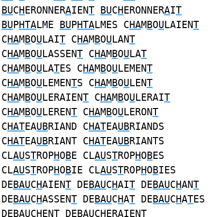
BU
C
H
ERONNER
A
IEN
T
BU
C
H
ERONNER
A
I
T
BU
P
HTA
LME
BU
P
HTA
LMES C
HA
M
B
O
U
LAIEN
T
C
HA
M
B
O
U
LAI
T
C
HA
M
B
O
U
LAN
T
C
HA
M
B
O
U
LASSEN
T
C
HA
M
B
O
U
LA
T
C
HA
M
B
O
U
LA
T
ES C
HA
M
B
O
U
LEMEN
T
C
HA
M
B
O
U
LEMEN
T
S C
HA
M
B
O
U
LEN
T
C
HA
M
B
O
U
LERAIEN
T
C
HA
M
B
O
U
LERAI
T
C
HA
M
B
O
U
LEREN
T
C
HA
M
B
O
U
LERON
T
C
HAT
EA
UB
RIAND C
HAT
EA
UB
RIANDS
C
HAT
EA
UB
RIANT C
HAT
EA
UB
RIANTS
CL
AU
S
T
ROP
H
O
B
E CL
AU
S
T
ROP
H
O
B
ES
CL
AU
S
T
ROP
H
O
B
IE CL
AU
S
T
ROP
H
O
B
IES
DE
BAU
C
H
AIEN
T
DE
BAU
C
H
AI
T
DE
BAU
C
H
AN
T
DE
BAU
C
H
ASSEN
T
DE
BAU
C
H
A
T
DE
BAU
C
H
A
T
ES
DE
BAU
C
H
EN
T
DE
BAU
C
H
ERAIEN
T