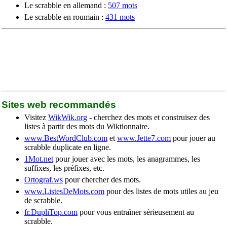
Le scrabble en allemand :
507 mots
Le scrabble en roumain :
431 mots
Sites web recommandés
Visitez
WikWik.org
- cherchez des mots et construisez des
listes à partir des mots du Wiktionnaire.
www.BestWordClub.com
et
www.Jette7.com
pour jouer au
scrabble duplicate en ligne.
1Mot.net
pour jouer avec les mots, les anagrammes, les
suffixes, les préfixes, etc.
Ortograf.ws
pour chercher des mots.
www.ListesDeMots.com
pour des listes de mots utiles au jeu
de scrabble.
fr.DupliTop.com
pour vous entraîner sérieusement au
scrabble.