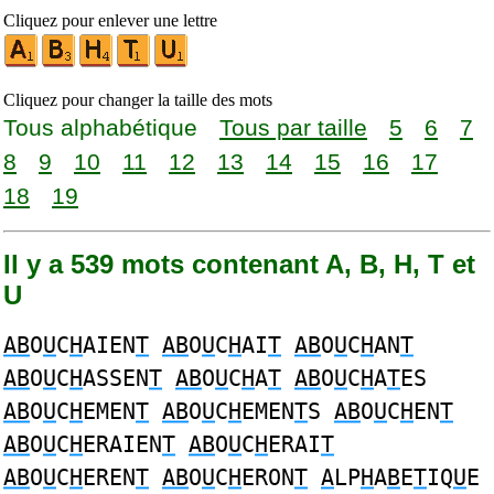
Cliquez pour enlever une lettre
Cliquez pour changer la taille des mots
Tous alphabétique
Tous par taille
5
6
7
8
9
10
11
12
13
14
15
16
17
18
19
Il y a 539 mots contenant A, B, H, T et
U
AB
O
U
C
H
AIEN
T
AB
O
U
C
H
AI
T
AB
O
U
C
H
AN
T
AB
O
U
C
H
ASSEN
T
AB
O
U
C
H
A
T
AB
O
U
C
H
A
T
ES
AB
O
U
C
H
EMEN
T
AB
O
U
C
H
EMEN
T
S
AB
O
U
C
H
EN
T
AB
O
U
C
H
ERAIEN
T
AB
O
U
C
H
ERAI
T
AB
O
U
C
H
EREN
T
AB
O
U
C
H
ERON
T
A
LP
H
A
B
E
T
IQ
U
E