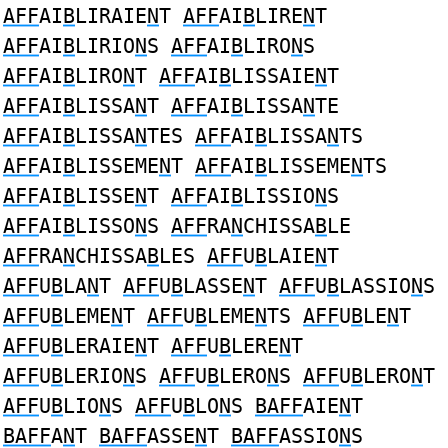
AFF
AI
B
LIRAIE
N
T
AFF
AI
B
LIRE
N
T
AFF
AI
B
LIRIO
N
S
AFF
AI
B
LIRO
N
S
AFF
AI
B
LIRO
N
T
AFF
AI
B
LISSAIE
N
T
AFF
AI
B
LISSA
N
T
AFF
AI
B
LISSA
N
TE
AFF
AI
B
LISSA
N
TES
AFF
AI
B
LISSA
N
TS
AFF
AI
B
LISSEME
N
T
AFF
AI
B
LISSEME
N
TS
AFF
AI
B
LISSE
N
T
AFF
AI
B
LISSIO
N
S
AFF
AI
B
LISSO
N
S
AFF
RA
N
CHISSA
B
LE
AFF
RA
N
CHISSA
B
LES
AFF
U
B
LAIE
N
T
AFF
U
B
LA
N
T
AFF
U
B
LASSE
N
T
AFF
U
B
LASSIO
N
S
AFF
U
B
LEME
N
T
AFF
U
B
LEME
N
TS
AFF
U
B
LE
N
T
AFF
U
B
LERAIE
N
T
AFF
U
B
LERE
N
T
AFF
U
B
LERIO
N
S
AFF
U
B
LERO
N
S
AFF
U
B
LERO
N
T
AFF
U
B
LIO
N
S
AFF
U
B
LO
N
S
BAFF
AIE
N
T
BAFF
A
N
T
BAFF
ASSE
N
T
BAFF
ASSIO
N
S