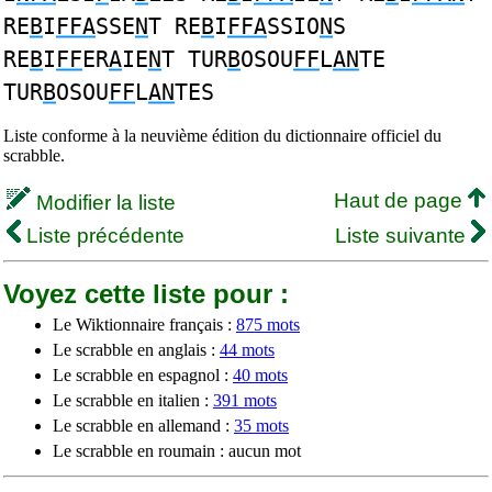
RE
B
I
FFA
SSE
N
T RE
B
I
FFA
SSIO
N
S
RE
B
I
FF
ER
A
IE
N
T TUR
B
OSOU
FF
L
AN
TE
TUR
B
OSOU
FF
L
AN
TES
Liste conforme à la neuvième édition du dictionnaire officiel du
scrabble.
Haut de page
Modifier la liste
Liste précédente
Liste suivante
Voyez cette liste pour :
Le Wiktionnaire français :
875 mots
Le scrabble en anglais :
44 mots
Le scrabble en espagnol :
40 mots
Le scrabble en italien :
391 mots
Le scrabble en allemand :
35 mots
Le scrabble en roumain : aucun mot