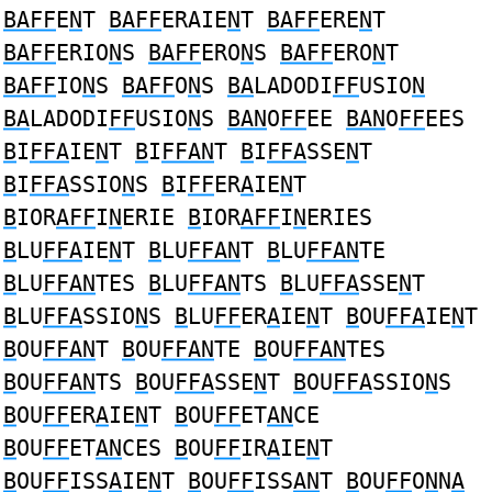
BAFF
E
N
T
BAFF
ERAIE
N
T
BAFF
ERE
N
T
BAFF
ERIO
N
S
BAFF
ERO
N
S
BAFF
ERO
N
T
BAFF
IO
N
S
BAFF
O
N
S
BA
LADODI
FF
USIO
N
BA
LADODI
FF
USIO
N
S
BAN
O
FF
EE
BAN
O
FF
EES
B
I
FFA
IE
N
T
B
I
FFAN
T
B
I
FFA
SSE
N
T
B
I
FFA
SSIO
N
S
B
I
FF
ER
A
IE
N
T
B
IOR
AFF
I
N
ERIE
B
IOR
AFF
I
N
ERIES
B
LU
FFA
IE
N
T
B
LU
FFAN
T
B
LU
FFAN
TE
B
LU
FFAN
TES
B
LU
FFAN
TS
B
LU
FFA
SSE
N
T
B
LU
FFA
SSIO
N
S
B
LU
FF
ER
A
IE
N
T
B
OU
FFA
IE
N
T
B
OU
FFAN
T
B
OU
FFAN
TE
B
OU
FFAN
TES
B
OU
FFAN
TS
B
OU
FFA
SSE
N
T
B
OU
FFA
SSIO
N
S
B
OU
FF
ER
A
IE
N
T
B
OU
FF
ET
AN
CE
B
OU
FF
ET
AN
CES
B
OU
FF
IR
A
IE
N
T
B
OU
FF
ISS
A
IE
N
T
B
OU
FF
ISS
AN
T
B
OU
FF
O
N
N
A