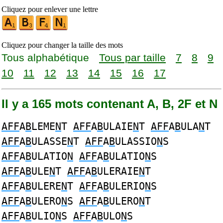
Cliquez pour enlever une lettre
Cliquez pour changer la taille des mots
Tous alphabétique
Tous par taille
7
8
9
10
11
12
13
14
15
16
17
Il y a 165 mots contenant A, B, 2F et N
AFF
A
B
LEME
N
T
AFF
A
B
ULAIE
N
T
AFF
A
B
ULA
N
T
AFF
A
B
ULASSE
N
T
AFF
A
B
ULASSIO
N
S
AFF
A
B
ULATIO
N
AFF
A
B
ULATIO
N
S
AFF
A
B
ULE
N
T
AFF
A
B
ULERAIE
N
T
AFF
A
B
ULERE
N
T
AFF
A
B
ULERIO
N
S
AFF
A
B
ULERO
N
S
AFF
A
B
ULERO
N
T
AFF
A
B
ULIO
N
S
AFF
A
B
ULO
N
S