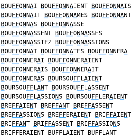
B
OU
FF
O
N
N
A
I
B
OU
FF
O
N
N
A
IENT
B
OU
FF
O
N
N
A
IS
B
OU
FF
O
N
N
A
IT
B
OU
FF
O
N
N
A
MES
B
OU
FF
O
N
N
A
NT
B
OU
FF
O
N
N
A
S
B
OU
FF
O
N
N
A
SSE
B
OU
FF
O
N
N
A
SSENT
B
OU
FF
O
N
N
A
SSES
B
OU
FF
O
N
N
A
SSIEZ
B
OU
FF
O
N
N
A
SSIONS
B
OU
FF
O
N
N
A
T
B
OU
FF
O
N
N
A
TES
B
OU
FF
O
N
NER
A
B
OU
FF
O
N
NER
A
I
B
OU
FF
O
N
NER
A
IENT
B
OU
FF
O
N
NER
A
IS
B
OU
FF
O
N
NER
A
IT
B
OU
FF
O
N
NER
A
S
B
OURSOU
FF
L
A
IE
N
T
B
OURSOU
FF
L
AN
T
B
OURSOU
FF
L
A
SSE
N
T
B
OURSOU
FF
L
A
SSIO
N
S
B
OURSOU
FF
LER
A
IE
N
T
B
RE
FFA
IE
N
T
B
RE
FFAN
T
B
RE
FFA
SSE
N
T
B
RE
FFA
SSIO
N
S
B
RE
FF
ER
A
IE
N
T
B
RI
FFA
IE
N
T
B
RI
FFAN
T
B
RI
FFA
SSE
N
T
B
RI
FFA
SSIO
N
S
B
RI
FF
ER
A
IE
N
T
B
U
FF
L
A
IE
N
T
B
U
FF
L
AN
T