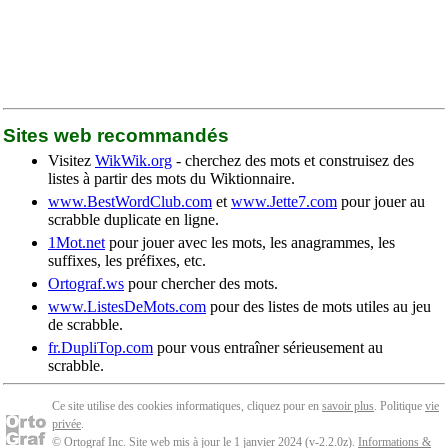
Sites web recommandés
Visitez
WikWik.org
- cherchez des mots et construisez des
listes à partir des mots du Wiktionnaire.
www.BestWordClub.com
et
www.Jette7.com
pour jouer au
scrabble duplicate en ligne.
1Mot.net
pour jouer avec les mots, les anagrammes, les
suffixes, les préfixes, etc.
Ortograf.ws
pour chercher des mots.
www.ListesDeMots.com
pour des listes de mots utiles au jeu
de scrabble.
fr.DupliTop.com
pour vous entraîner sérieusement au
scrabble.
Ce site utilise des cookies informatiques, cliquez pour en
savoir plus
. Politique
vie
privée
.
© Ortograf Inc. Site web mis à jour le 1 janvier 2024 (v-2.2.0
z
).
Informations &