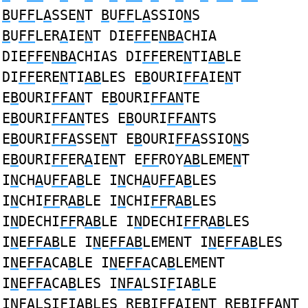
B
U
FF
L
A
SSE
N
T
B
U
FF
L
A
SSIO
N
S
B
U
FF
LER
A
IE
N
T DIE
FF
E
NBA
CHIA
DIE
FF
E
NBA
CHIAS DI
FF
ERE
N
TI
AB
LE
DI
FF
ERE
N
TI
AB
LES E
B
OURI
FFA
IE
N
T
E
B
OURI
FFAN
T E
B
OURI
FFAN
TE
E
B
OURI
FFAN
TES E
B
OURI
FFAN
TS
E
B
OURI
FFA
SSE
N
T E
B
OURI
FFA
SSIO
N
S
E
B
OURI
FF
ER
A
IE
N
T E
FF
ROY
AB
LEME
N
T
I
N
CH
A
U
FF
A
B
LE I
N
CH
A
U
FF
A
B
LES
I
N
CHI
FF
R
AB
LE I
N
CHI
FF
R
AB
LES
I
N
DECHI
FF
R
AB
LE I
N
DECHI
FF
R
AB
LES
I
N
E
FFAB
LE I
N
E
FFAB
LEMENT I
N
E
FFAB
LES
I
N
E
FFA
CA
B
LE I
N
E
FFA
CA
B
LEMENT
I
N
E
FFA
CA
B
LES I
NFA
LSI
F
IA
B
LE
I
NFA
LSI
F
IA
B
LES RE
B
I
FFA
IE
N
T RE
B
I
FFAN
T