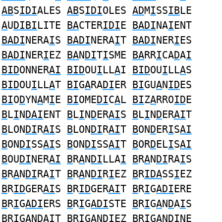
AB
S
IDI
ALES
AB
S
IDI
OLES
AD
M
I
SS
IB
LE
A
U
DIBI
LITE
BA
CTER
IDI
E
BADI
NA
I
ENT
BADI
NERA
I
S
BADI
NERA
I
T
BADI
NER
I
ES
BADI
NER
I
EZ
BA
N
DI
T
I
SME
BA
RR
I
CA
D
A
I
BID
ONNER
AI
BID
OU
I
LL
A
I
BID
OU
I
LL
A
S
BID
OU
I
LL
A
T
BI
G
A
RA
DI
ER
BI
GU
A
N
ID
ES
BI
O
D
YN
A
M
I
E
BI
OME
DI
C
A
L
BI
Z
A
RRO
ID
E
B
L
I
N
DAI
ENT
B
L
I
N
D
ER
AI
S
B
L
I
N
D
ER
AI
T
B
LON
DI
R
AI
S
B
LON
DI
R
AI
T
B
ON
D
ER
I
S
AI
B
ON
DI
SS
AI
S
B
ON
DI
SS
AI
T
B
OR
D
EL
I
S
AI
B
OU
DI
NER
AI
B
R
A
N
DI
LLA
I
B
R
A
N
DI
RA
I
S
B
R
A
N
DI
RA
I
T
B
R
A
N
DI
R
I
EZ
B
R
IDA
SS
I
EZ
B
R
ID
GER
AI
S
B
R
ID
GER
AI
T
B
R
I
G
ADI
ERE
B
R
I
G
ADI
ERS
B
R
I
G
ADI
STE
B
R
I
G
A
N
D
A
I
S
B
R
I
G
A
N
D
A
I
T
B
R
I
G
A
N
DI
EZ
B
R
I
G
A
N
DI
NE