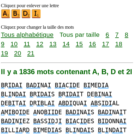
Cliquez pour enlever une lettre
Cliquez pour changer la taille des mots
Tous alphabétique
Tous par taille
6
7
8
9
10
11
12
13
14
15
16
17
18
19
20
21
Il y a 1836 mots contenant A, B, D et 2I
B
R
IDAI
BADI
NA
I
BIA
C
ID
E
BI
ME
DIA
B
L
I
N
DAI
B
R
IDAI
S
B
R
IDAI
T
D
E
BI
N
AI
D
E
BI
T
AI
D
R
IB
L
AI
ABDI
QUA
I
AB
S
IDI
AL
A
M
IB
O
ID
E
A
NO
BIID
E
BADI
NA
I
S
BADI
NA
I
T
BADI
N
I
EZ
BA
SS
ID
J
I
BIA
C
ID
ES
BID
ONN
AI
BI
LL
IA
R
D
BI
ME
DIA
S
B
L
I
N
DAI
S
B
L
I
N
DAI
T