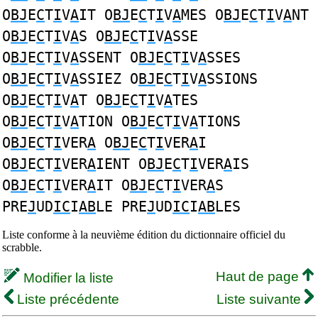
O
BJ
E
C
T
I
V
A
IT O
BJ
E
C
T
I
V
A
MES O
BJ
E
C
T
I
V
A
NT
O
BJ
E
C
T
I
V
A
S O
BJ
E
C
T
I
V
A
SSE
O
BJ
E
C
T
I
V
A
SSENT O
BJ
E
C
T
I
V
A
SSES
O
BJ
E
C
T
I
V
A
SSIEZ O
BJ
E
C
T
I
V
A
SSIONS
O
BJ
E
C
T
I
V
A
T O
BJ
E
C
T
I
V
A
TES
O
BJ
E
C
T
I
V
A
TION O
BJ
E
C
T
I
V
A
TIONS
O
BJ
E
C
T
I
VER
A
O
BJ
E
C
T
I
VER
A
I
O
BJ
E
C
T
I
VER
A
IENT O
BJ
E
C
T
I
VER
A
IS
O
BJ
E
C
T
I
VER
A
IT O
BJ
E
C
T
I
VER
A
S
PRE
J
UD
IC
I
AB
LE PRE
J
UD
IC
I
AB
LES
Liste conforme à la neuvième édition du dictionnaire officiel du
scrabble.
Haut de page
Modifier la liste
Liste précédente
Liste suivante