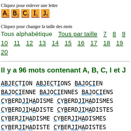
Cliquez pour enlever une lettre
Cliquez pour changer la taille des mots
Tous alphabétique
Tous par taille
7
8
9
10
11
12
13
14
15
16
17
18
19
20
Il y a 96 mots contenant A, B, C, I et J
ABJ
E
C
T
I
ON
ABJ
E
C
T
I
ONS
BAJ
O
CI
EN
BAJ
O
CI
ENNE
BAJ
O
CI
ENNES
BAJ
O
CI
ENS
C
Y
B
ERD
JI
H
A
DISME
C
Y
B
ERD
JI
H
A
DISMES
C
Y
B
ERD
JI
H
A
DISTE
C
Y
B
ERD
JI
H
A
DISTES
C
Y
B
ER
JI
H
A
DISME
C
Y
B
ER
JI
H
A
DISMES
C
Y
B
ER
JI
H
A
DISTE
C
Y
B
ER
JI
H
A
DISTES