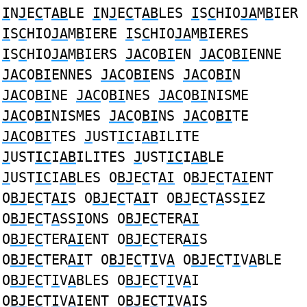
I
N
J
E
C
T
AB
LE
I
N
J
E
C
T
AB
LES
I
S
C
HIO
JA
M
B
IER
I
S
C
HIO
JA
M
B
IERE
I
S
C
HIO
JA
M
B
IERES
I
S
C
HIO
JA
M
B
IERS
JAC
O
BI
EN
JAC
O
BI
ENNE
JAC
O
BI
ENNES
JAC
O
BI
ENS
JAC
O
BI
N
JAC
O
BI
NE
JAC
O
BI
NES
JAC
O
BI
NISME
JAC
O
BI
NISMES
JAC
O
BI
NS
JAC
O
BI
TE
JAC
O
BI
TES
J
UST
IC
I
AB
ILITE
J
UST
IC
I
AB
ILITES
J
UST
IC
I
AB
LE
J
UST
IC
I
AB
LES O
BJ
E
C
T
AI
O
BJ
E
C
T
AI
ENT
O
BJ
E
C
T
AI
S O
BJ
E
C
T
AI
T O
BJ
E
C
T
A
SS
I
EZ
O
BJ
E
C
T
A
SS
I
ONS O
BJ
E
C
TER
AI
O
BJ
E
C
TER
AI
ENT O
BJ
E
C
TER
AI
S
O
BJ
E
C
TER
AI
T O
BJ
E
C
T
I
V
A
O
BJ
E
C
T
I
V
A
BLE
O
BJ
E
C
T
I
V
A
BLES O
BJ
E
C
T
I
V
A
I
O
BJ
E
C
T
I
V
A
IENT O
BJ
E
C
T
I
V
A
IS