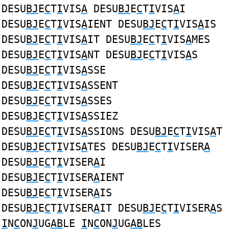
DESU
BJ
E
C
T
I
VIS
A
DESU
BJ
E
C
T
I
VIS
A
I
DESU
BJ
E
C
T
I
VIS
A
IENT DESU
BJ
E
C
T
I
VIS
A
IS
DESU
BJ
E
C
T
I
VIS
A
IT DESU
BJ
E
C
T
I
VIS
A
MES
DESU
BJ
E
C
T
I
VIS
A
NT DESU
BJ
E
C
T
I
VIS
A
S
DESU
BJ
E
C
T
I
VIS
A
SSE
DESU
BJ
E
C
T
I
VIS
A
SSENT
DESU
BJ
E
C
T
I
VIS
A
SSES
DESU
BJ
E
C
T
I
VIS
A
SSIEZ
DESU
BJ
E
C
T
I
VIS
A
SSIONS DESU
BJ
E
C
T
I
VIS
A
T
DESU
BJ
E
C
T
I
VIS
A
TES DESU
BJ
E
C
T
I
VISER
A
DESU
BJ
E
C
T
I
VISER
A
I
DESU
BJ
E
C
T
I
VISER
A
IENT
DESU
BJ
E
C
T
I
VISER
A
IS
DESU
BJ
E
C
T
I
VISER
A
IT DESU
BJ
E
C
T
I
VISER
A
S
I
N
C
ON
J
UG
AB
LE
I
N
C
ON
J
UG
AB
LES