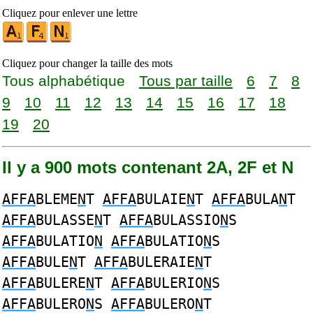
Cliquez pour enlever une lettre
Cliquez pour changer la taille des mots
Tous alphabétique
Tous par taille
6
7
8
9
10
11
12
13
14
15
16
17
18
19
20
Il y a 900 mots contenant 2A, 2F et N
AFFA
BLEME
N
T
AFFA
BULAIE
N
T
AFFA
BULA
N
T
AFFA
BULASSE
N
T
AFFA
BULASSIO
N
S
AFFA
BULATIO
N
AFFA
BULATIO
N
S
AFFA
BULE
N
T
AFFA
BULERAIE
N
T
AFFA
BULERE
N
T
AFFA
BULERIO
N
S
AFFA
BULERO
N
S
AFFA
BULERO
N
T