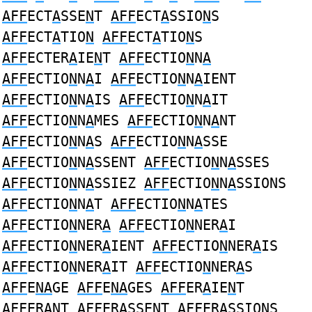
AFF
ECT
A
SSE
N
T
AFF
ECT
A
SSIO
N
S
AFF
ECT
A
TIO
N
AFF
ECT
A
TIO
N
S
AFF
ECTER
A
IE
N
T
AFF
ECTIO
N
N
A
AFF
ECTIO
N
N
A
I
AFF
ECTIO
N
N
A
IENT
AFF
ECTIO
N
N
A
IS
AFF
ECTIO
N
N
A
IT
AFF
ECTIO
N
N
A
MES
AFF
ECTIO
N
N
A
NT
AFF
ECTIO
N
N
A
S
AFF
ECTIO
N
N
A
SSE
AFF
ECTIO
N
N
A
SSENT
AFF
ECTIO
N
N
A
SSES
AFF
ECTIO
N
N
A
SSIEZ
AFF
ECTIO
N
N
A
SSIONS
AFF
ECTIO
N
N
A
T
AFF
ECTIO
N
N
A
TES
AFF
ECTIO
N
NER
A
AFF
ECTIO
N
NER
A
I
AFF
ECTIO
N
NER
A
IENT
AFF
ECTIO
N
NER
A
IS
AFF
ECTIO
N
NER
A
IT
AFF
ECTIO
N
NER
A
S
AFF
E
NA
GE
AFF
E
NA
GES
AFF
ER
A
IE
N
T
AFF
ER
AN
T
AFF
ER
A
SSE
N
T
AFF
ER
A
SSIO
N
S