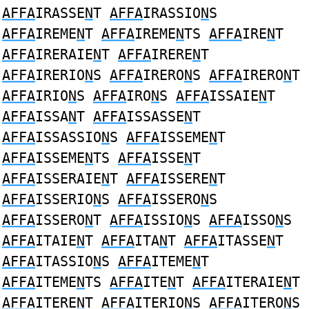
AFFA
IRASSE
N
T
AFFA
IRASSIO
N
S
AFFA
IREME
N
T
AFFA
IREME
N
TS
AFFA
IRE
N
T
AFFA
IRERAIE
N
T
AFFA
IRERE
N
T
AFFA
IRERIO
N
S
AFFA
IRERO
N
S
AFFA
IRERO
N
T
AFFA
IRIO
N
S
AFFA
IRO
N
S
AFFA
ISSAIE
N
T
AFFA
ISSA
N
T
AFFA
ISSASSE
N
T
AFFA
ISSASSIO
N
S
AFFA
ISSEME
N
T
AFFA
ISSEME
N
TS
AFFA
ISSE
N
T
AFFA
ISSERAIE
N
T
AFFA
ISSERE
N
T
AFFA
ISSERIO
N
S
AFFA
ISSERO
N
S
AFFA
ISSERO
N
T
AFFA
ISSIO
N
S
AFFA
ISSO
N
S
AFFA
ITAIE
N
T
AFFA
ITA
N
T
AFFA
ITASSE
N
T
AFFA
ITASSIO
N
S
AFFA
ITEME
N
T
AFFA
ITEME
N
TS
AFFA
ITE
N
T
AFFA
ITERAIE
N
T
AFFA
ITERE
N
T
AFFA
ITERIO
N
S
AFFA
ITERO
N
S