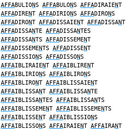
AFFA
BULIO
N
S
AFFA
BULO
N
S
AFFA
DIRAIE
N
T
AFFA
DIRE
N
T
AFFA
DIRIO
N
S
AFFA
DIRO
N
S
AFFA
DIRO
N
T
AFFA
DISSAIE
N
T
AFFA
DISSA
N
T
AFFA
DISSA
N
TE
AFFA
DISSA
N
TES
AFFA
DISSA
N
TS
AFFA
DISSEME
N
T
AFFA
DISSEME
N
TS
AFFA
DISSE
N
T
AFFA
DISSIO
N
S
AFFA
DISSO
N
S
AFFA
IBLIRAIE
N
T
AFFA
IBLIRE
N
T
AFFA
IBLIRIO
N
S
AFFA
IBLIRO
N
S
AFFA
IBLIRO
N
T
AFFA
IBLISSAIE
N
T
AFFA
IBLISSA
N
T
AFFA
IBLISSA
N
TE
AFFA
IBLISSA
N
TES
AFFA
IBLISSA
N
TS
AFFA
IBLISSEME
N
T
AFFA
IBLISSEME
N
TS
AFFA
IBLISSE
N
T
AFFA
IBLISSIO
N
S
AFFA
IBLISSO
N
S
AFFA
IRAIE
N
T
AFFA
IRA
N
T