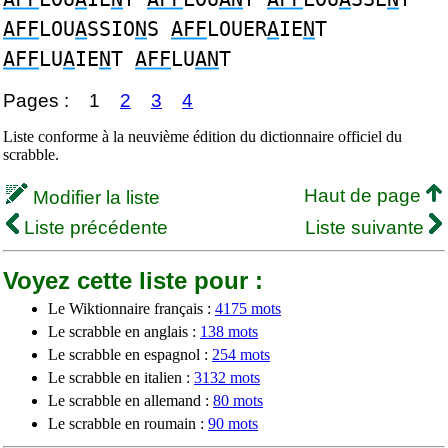
AFF
LOU
A
SSIO
N
S
AFF
LOUER
A
IE
N
T
AFF
LU
A
IE
N
T
AFF
LU
AN
T
Pages :
1
2
3
4
Liste conforme à la neuvième édition du dictionnaire officiel du
scrabble.
Haut de page
Modifier la liste
Liste précédente
Liste suivante
Voyez cette liste pour :
Le Wiktionnaire français :
4175 mots
Le scrabble en anglais :
138 mots
Le scrabble en espagnol :
254 mots
Le scrabble en italien :
3132 mots
Le scrabble en allemand :
80 mots
Le scrabble en roumain :
90 mots