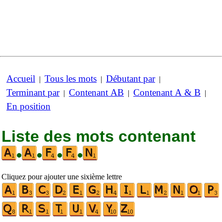
Accueil
Tous les mots
Débutant par
|
|
|
Terminant par
Contenant AB
Contenant A & B
|
|
|
En position
Liste des mots contenant
•
•
•
•
Cliquez pour ajouter une sixième lettre