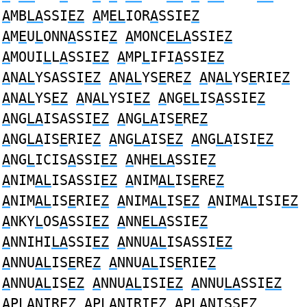
A
MB
LA
SSI
EZ
A
M
EL
IOR
A
SSIE
Z
A
M
E
U
L
ONN
A
SSIE
Z
A
MONC
ELA
SSIE
Z
A
MOUI
L
L
A
SSI
EZ
A
MP
L
IFI
A
SSI
EZ
A
N
AL
YSASSI
EZ
A
N
AL
YS
E
RE
Z
A
N
AL
YS
E
RIE
Z
A
N
AL
YS
EZ
A
N
AL
YSI
EZ
A
NG
EL
IS
A
SSIE
Z
A
NG
LA
ISASSI
EZ
A
NG
LA
IS
E
RE
Z
A
NG
LA
IS
E
RIE
Z
A
NG
LA
IS
EZ
A
NG
LA
ISI
EZ
A
NG
L
ICIS
A
SSI
EZ
A
NH
ELA
SSIE
Z
A
NIM
AL
ISASSI
EZ
A
NIM
AL
IS
E
RE
Z
A
NIM
AL
IS
E
RIE
Z
A
NIM
AL
IS
EZ
A
NIM
AL
ISI
EZ
A
NKY
L
OS
A
SSI
EZ
A
NN
ELA
SSIE
Z
A
NNIHI
LA
SSI
EZ
A
NNU
AL
ISASSI
EZ
A
NNU
AL
IS
E
RE
Z
A
NNU
AL
IS
E
RIE
Z
A
NNU
AL
IS
EZ
A
NNU
AL
ISI
EZ
A
NNU
LA
SSI
EZ
A
P
LA
NIR
EZ
A
P
LA
NIRI
EZ
A
P
LA
NISS
EZ