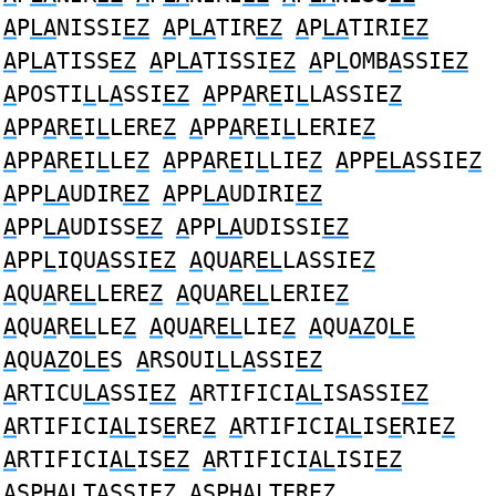
A
P
LA
NISSI
EZ
A
P
LA
TIR
EZ
A
P
LA
TIRI
EZ
A
P
LA
TISS
EZ
A
P
LA
TISSI
EZ
A
P
L
OMB
A
SSI
EZ
A
POSTI
L
L
A
SSI
EZ
A
PP
A
R
E
I
L
LASSIE
Z
A
PP
A
R
E
I
L
LERE
Z
A
PP
A
R
E
I
L
LERIE
Z
A
PP
A
R
E
I
L
LE
Z
A
PP
A
R
E
I
L
LIE
Z
A
PP
ELA
SSIE
Z
A
PP
LA
UDIR
EZ
A
PP
LA
UDIRI
EZ
A
PP
LA
UDISS
EZ
A
PP
LA
UDISSI
EZ
A
PP
L
IQU
A
SSI
EZ
A
QU
A
R
EL
LASSIE
Z
A
QU
A
R
EL
LERE
Z
A
QU
A
R
EL
LERIE
Z
A
QU
A
R
EL
LE
Z
A
QU
A
R
EL
LIE
Z
A
QU
AZ
O
LE
A
QU
AZ
O
LE
S
A
RSOUI
L
L
A
SSI
EZ
A
RTICU
LA
SSI
EZ
A
RTIFICI
AL
ISASSI
EZ
A
RTIFICI
AL
IS
E
RE
Z
A
RTIFICI
AL
IS
E
RIE
Z
A
RTIFICI
AL
IS
EZ
A
RTIFICI
AL
ISI
EZ
A
SPH
AL
TASSI
EZ
A
SPH
AL
T
E
RE
Z