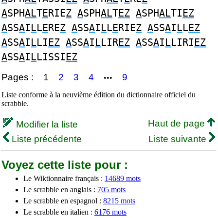
A
SPH
AL
T
E
RIE
Z
A
SPH
AL
T
EZ
A
SPH
AL
TI
EZ
A
SS
A
I
L
L
E
RE
Z
A
SS
A
I
L
L
E
RIE
Z
A
SS
A
I
L
L
EZ
A
SS
A
I
L
LI
EZ
A
SS
A
I
L
LIR
EZ
A
SS
A
I
L
LIRI
EZ
A
SS
A
I
L
LISSI
EZ
Pages :
1
2
3
4
9
•••
Liste conforme à la neuvième édition du dictionnaire officiel du
scrabble.
Haut de page
Modifier la liste
Liste précédente
Liste suivante
Voyez cette liste pour :
Le Wiktionnaire français :
14689 mots
Le scrabble en anglais :
705 mots
Le scrabble en espagnol :
8215 mots
Le scrabble en italien :
6176 mots