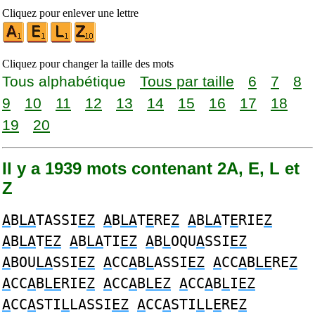
Cliquez pour enlever une lettre
Cliquez pour changer la taille des mots
Tous alphabétique
Tous par taille
6
7
8
9
10
11
12
13
14
15
16
17
18
19
20
Il y a 1939 mots contenant 2A, E, L et
Z
A
B
LA
TASSI
EZ
A
B
LA
T
E
RE
Z
A
B
LA
T
E
RIE
Z
A
B
LA
T
EZ
A
B
LA
TI
EZ
A
B
L
OQU
A
SSI
EZ
A
BOU
LA
SSI
EZ
A
CC
A
B
L
ASSI
EZ
A
CC
A
B
LE
RE
Z
A
CC
A
B
LE
RIE
Z
A
CC
A
B
LEZ
A
CC
A
B
L
I
EZ
A
CC
A
STI
L
LASSI
EZ
A
CC
A
STI
L
L
E
RE
Z