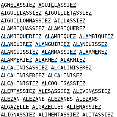
A
GN
ELA
SSIE
Z
A
GUI
L
L
A
SSI
EZ
A
IGUI
L
L
A
SSI
EZ
A
IGUI
L
L
E
T
A
SSIE
Z
A
IGUI
L
LONN
A
SSI
EZ
A
I
L
L
A
SSI
EZ
ALA
MBIQUASSI
EZ
ALA
MBIQU
E
RE
Z
ALA
MBIQU
E
RIE
Z
ALA
MBIQU
EZ
ALA
MBIQUI
EZ
ALA
NGUIR
EZ
ALA
NGUIRI
EZ
ALA
NGUISS
EZ
ALA
NGUISSI
EZ
ALA
RMASSI
EZ
ALA
RM
E
RE
Z
ALA
RM
E
RIE
Z
ALA
RM
EZ
ALA
RMI
EZ
AL
C
A
LINISASSI
EZ
AL
C
A
LINIS
E
RE
Z
AL
C
A
LINIS
E
RIE
Z
AL
C
A
LINIS
EZ
AL
C
A
LINISI
EZ
AL
COOLIS
A
SSI
EZ
ALE
RT
A
SSIE
Z
ALE
S
A
SSIE
Z
ALE
VIN
A
SSIE
Z
ALEZA
N
ALEZA
NE
ALEZA
NES
ALEZA
NS
AL
G
AZE
LLE
AL
G
AZE
LLES
AL
I
E
N
A
SSIE
Z
AL
IGN
A
SSI
EZ
AL
IM
E
NT
A
SSIE
Z
AL
IT
A
SSI
EZ