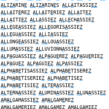
AL
I
ZA
RIN
E
AL
I
ZA
RIN
E
S
AL
L
A
ITASSI
EZ
AL
L
A
IT
E
RE
Z
AL
L
A
IT
E
RIE
Z
AL
L
A
IT
EZ
AL
L
A
ITI
EZ
AL
L
A
SSI
EZ
AL
L
E
CH
A
SSIE
Z
AL
L
E
GE
A
SSIE
Z
AL
L
E
GORIS
A
SSIE
Z
AL
L
E
GU
A
SSIE
Z
AL
LI
A
SSI
EZ
AL
LONG
EA
SSIE
Z
AL
LOU
A
SSI
EZ
AL
LUM
A
SSI
EZ
AL
LUVIONN
A
SSI
EZ
AL
P
A
GUASSI
EZ
AL
P
A
GU
E
RE
Z
AL
P
A
GU
E
RIE
Z
AL
P
A
GU
EZ
AL
P
A
GUI
EZ
AL
P
A
SSI
EZ
AL
PH
A
B
E
TISASSIE
Z
AL
PH
A
B
E
TISERE
Z
AL
PH
A
B
E
TISERIE
Z
AL
PH
A
B
E
TISE
Z
AL
PH
A
B
E
TISIE
Z
AL
T
E
R
A
SSIE
Z
AL
T
E
RN
A
SSIE
Z
AL
UMIN
A
SSI
EZ
AL
UN
A
SSI
EZ
A
M
AL
GAMASSI
EZ
A
M
AL
GAM
E
RE
Z
A
M
AL
GAM
E
RIE
Z
A
M
AL
GAM
EZ
A
M
AL
GAMI
EZ