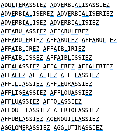
A
DU
L
T
E
R
A
SSIE
Z
A
DV
E
RBI
AL
ISASSIE
Z
A
DV
E
RBI
AL
ISERE
Z
A
DV
E
RBI
AL
ISERIE
Z
A
DV
E
RBI
AL
ISE
Z
A
DV
E
RBI
AL
ISIE
Z
A
FF
A
BU
L
ASSI
EZ
A
FF
A
BU
LE
RE
Z
A
FF
A
BU
LE
RIE
Z
A
FF
A
BU
LEZ
A
FF
A
BU
L
I
EZ
A
FF
A
IB
L
IR
EZ
A
FF
A
IB
L
IRI
EZ
A
FF
A
IB
L
ISS
EZ
A
FF
A
IB
L
ISSI
EZ
A
FF
AL
ASSI
EZ
A
FF
ALE
RE
Z
A
FF
ALE
RIE
Z
A
FF
ALEZ
A
FF
AL
I
EZ
A
FFI
LA
SSI
EZ
A
FFI
L
I
A
SSI
EZ
A
FF
LE
UR
A
SSIE
Z
A
FF
L
IG
EA
SSIE
Z
A
FF
L
OU
A
SSI
EZ
A
FF
L
U
A
SSI
EZ
A
FFO
LA
SSI
EZ
A
FFOUI
L
L
A
SSI
EZ
A
FFRIO
LA
SSI
EZ
A
FFUB
LA
SSI
EZ
A
G
E
NOUI
L
L
A
SSIE
Z
A
GG
L
OM
E
R
A
SSIE
Z
A
GG
L
UTIN
A
SSI
EZ