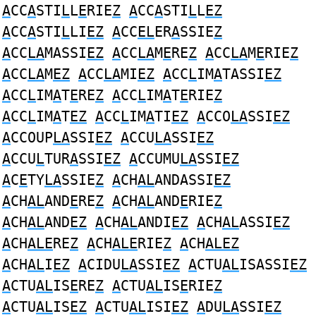
A
CC
A
STI
L
L
E
RIE
Z
A
CC
A
STI
L
L
EZ
A
CC
A
STI
L
LI
EZ
A
CC
EL
ER
A
SSIE
Z
A
CC
LA
MASSI
EZ
A
CC
LA
M
E
RE
Z
A
CC
LA
M
E
RIE
Z
A
CC
LA
M
EZ
A
CC
LA
MI
EZ
A
CC
L
IM
A
TASSI
EZ
A
CC
L
IM
A
T
E
RE
Z
A
CC
L
IM
A
T
E
RIE
Z
A
CC
L
IM
A
T
EZ
A
CC
L
IM
A
TI
EZ
A
CCO
LA
SSI
EZ
A
CCOUP
LA
SSI
EZ
A
CCU
LA
SSI
EZ
A
CCU
L
TUR
A
SSI
EZ
A
CCUMU
LA
SSI
EZ
A
C
E
TY
LA
SSIE
Z
A
CH
AL
ANDASSI
EZ
A
CH
AL
AND
E
RE
Z
A
CH
AL
AND
E
RIE
Z
A
CH
AL
AND
EZ
A
CH
AL
ANDI
EZ
A
CH
AL
ASSI
EZ
A
CH
ALE
RE
Z
A
CH
ALE
RIE
Z
A
CH
ALEZ
A
CH
AL
I
EZ
A
CIDU
LA
SSI
EZ
A
CTU
AL
ISASSI
EZ
A
CTU
AL
IS
E
RE
Z
A
CTU
AL
IS
E
RIE
Z
A
CTU
AL
IS
EZ
A
CTU
AL
ISI
EZ
A
DU
LA
SSI
EZ