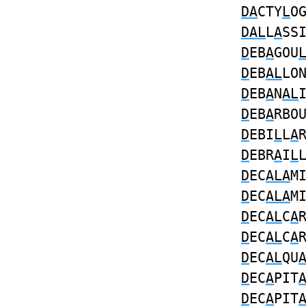
DA
CTY
L
O
DAL
L
A
SS
D
EB
A
GOU
D
EB
AL
LO
D
EB
A
N
AL
D
EB
A
RBO
D
EBI
L
L
A
D
EBR
A
I
L
D
EC
ALA
M
D
EC
ALA
M
D
EC
AL
C
A
D
EC
AL
C
A
D
EC
AL
QU
D
EC
A
PIT
D
EC
A
PIT