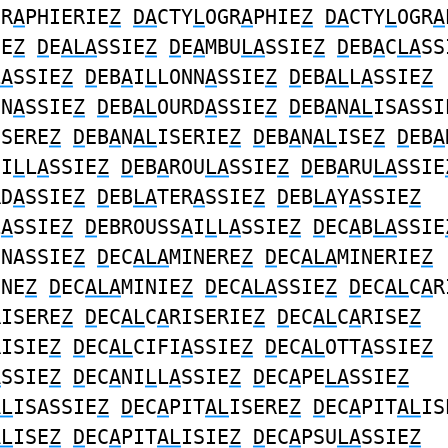
GR
A
PHIERIE
Z
DA
CTY
L
OGR
A
PHIE
Z
DA
CTY
L
OGR
A
IE
Z
D
E
ALA
SSIE
Z
D
E
A
MBU
LA
SSIE
Z
D
EB
A
C
LA
SS
LA
SSIE
Z
D
EB
A
I
L
LONN
A
SSIE
Z
D
EB
AL
L
A
SSIE
Z
NN
A
SSIE
Z
D
EB
AL
OURD
A
SSIE
Z
D
EB
A
N
AL
ISASSI
ISERE
Z
D
EB
A
N
AL
ISERIE
Z
D
EB
A
N
AL
ISE
Z
D
EB
A
UI
L
L
A
SSIE
Z
D
EB
A
ROU
LA
SSIE
Z
D
EB
A
RU
LA
SSIE
RD
A
SSIE
Z
D
EB
LA
TER
A
SSIE
Z
D
EB
LA
Y
A
SSIE
Z
L
A
SSIE
Z
D
EBROUSS
A
I
L
L
A
SSIE
Z
D
EC
A
B
LA
SSIE
INASSIE
Z
D
EC
ALA
MINERE
Z
D
EC
ALA
MINERIE
Z
INE
Z
D
EC
ALA
MINIE
Z
D
EC
ALA
SSIE
Z
D
EC
AL
C
A
R
RISERE
Z
D
EC
AL
C
A
RISERIE
Z
D
EC
AL
C
A
RISE
Z
RISIE
Z
D
EC
AL
CIFI
A
SSIE
Z
D
EC
AL
OTT
A
SSIE
Z
A
SSIE
Z
D
EC
A
NI
L
L
A
SSIE
Z
D
EC
A
PE
LA
SSIE
Z
AL
ISASSIE
Z
D
EC
A
PIT
AL
ISERE
Z
D
EC
A
PIT
AL
IS
AL
ISE
Z
D
EC
A
PIT
AL
ISIE
Z
D
EC
A
PSU
LA
SSIE
Z