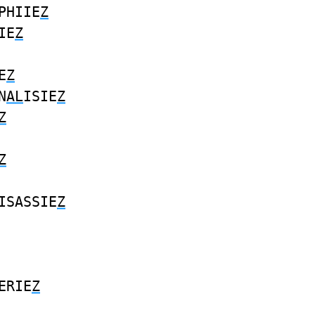
PHIIE
Z
IE
Z
E
Z
N
AL
ISIE
Z
Z
Z
ISASSIE
Z
ERIE
Z