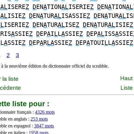
N
AL
ISERE
Z
D
EN
A
TION
AL
ISERIE
Z
D
EN
A
TION
AL
N
AL
ISIE
Z
D
EN
A
TUR
AL
ISASSIE
Z
D
EN
A
TUR
AL
IS
AL
ISERIE
Z
D
EN
A
TUR
AL
ISE
Z
D
EN
A
TUR
AL
ISIE
Z
A
RIS
A
SSIE
Z
D
EP
A
I
L
L
A
SSIE
Z
D
EP
AL
ISS
A
SSIE
L
L
A
SSIE
Z
D
EP
A
R
LA
SSIE
Z
D
EP
A
TOUI
L
L
A
SSIE
Z
1
2
3
à la neuvième édition du dictionnaire officiel du scrabble.
Haut
la liste
écédente
Liste
tte liste pour :
ionnaire français :
4326 mots
bble en anglais :
253 mots
bble en espagnol :
3847 mots
ble en italien :
1958 mots