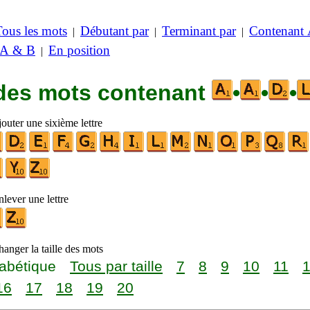
Tous les mots
Débutant par
Terminant par
Contenant
|
|
|
 A & B
En position
|
 des mots contenant
•
•
•
outer une sixième lettre
lever une lettre
anger la taille des mots
abétique
Tous par taille
7
8
9
10
11
16
17
18
19
20