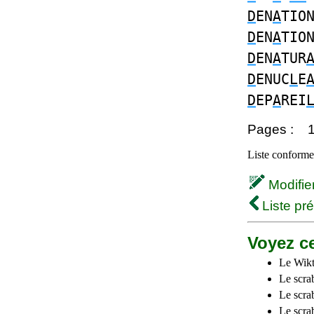
D
EN
A
TIO
D
EN
A
TIO
D
EN
A
TUR
D
ENUC
L
E
D
EP
A
REI
Pages :
Liste conforme 
Modifier 
Liste pr
Voyez ce
Le Wikt
Le scra
Le scra
Le scrab