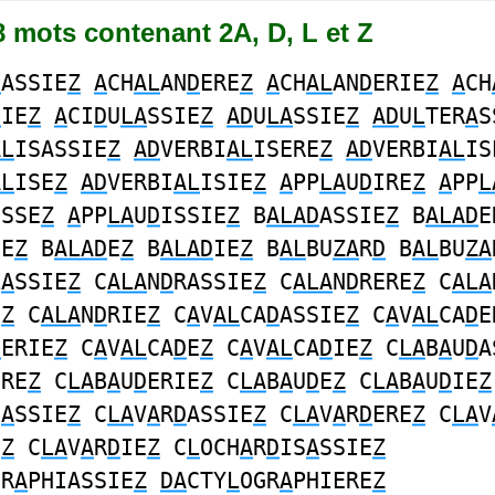
68 mots contenant 2A, D, L et Z
D
ASSIE
Z
A
CH
AL
AN
D
ERE
Z
A
CH
AL
AN
D
ERIE
Z
A
CH
D
IE
Z
A
CI
D
U
LA
SSIE
Z
AD
U
LA
SSIE
Z
AD
U
L
TER
A
S
AL
ISASSIE
Z
AD
VERBI
AL
ISERE
Z
AD
VERBI
AL
IS
AL
ISE
Z
AD
VERBI
AL
ISIE
Z
A
PP
LA
U
D
IRE
Z
A
PP
L
ISSE
Z
A
PP
LA
U
D
ISSIE
Z
B
ALAD
ASSIE
Z
B
ALAD
E
IE
Z
B
ALAD
E
Z
B
ALAD
IE
Z
B
AL
BU
ZA
R
D
B
AL
BU
ZA
L
A
SSIE
Z
C
ALA
N
D
RASSIE
Z
C
ALA
N
D
RERE
Z
C
ALA
E
Z
C
ALA
N
D
RIE
Z
C
A
V
AL
CA
D
ASSIE
Z
C
A
V
AL
CA
D
E
D
ERIE
Z
C
A
V
AL
CA
D
E
Z
C
A
V
AL
CA
D
IE
Z
C
LA
B
A
U
D
A
ERE
Z
C
LA
B
A
U
D
ERIE
Z
C
LA
B
A
U
D
E
Z
C
LA
B
A
U
D
IE
Z
U
A
SSIE
Z
C
LA
V
A
R
D
ASSIE
Z
C
LA
V
A
R
D
ERE
Z
C
LA
V
E
Z
C
LA
V
A
R
D
IE
Z
C
L
OCH
A
R
D
IS
A
SSIE
Z
GR
A
PHIASSIE
Z
DA
CTY
L
OGR
A
PHIERE
Z