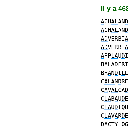
Il y a 4
A
CH
AL
AN
A
CH
AL
AN
AD
VERBI
AD
VERBI
A
PP
LA
U
D
B
ALAD
ER
BR
A
N
D
I
L
C
ALA
N
D
R
C
A
V
AL
CA
C
LA
B
A
U
D
C
LA
U
D
IQ
C
LA
V
A
R
D
DA
CTY
L
O