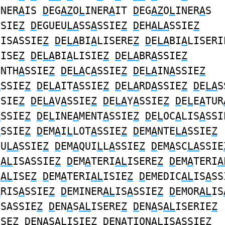
INER
A
IS
D
EG
AZ
O
L
INER
A
IT
D
EG
AZ
O
L
INER
A
S
SSIE
Z
D
EGUEU
LA
SS
A
SSIE
Z
D
EH
ALA
SSIE
Z
LISASSIE
Z
D
E
LA
BI
A
LISERE
Z
D
E
LA
BI
A
LISERI
LISE
Z
D
E
LA
BI
A
LISIE
Z
D
E
LA
BR
A
SSIE
Z
INTH
A
SSIE
Z
D
E
LA
C
A
SSIE
Z
D
E
LA
IN
A
SSIE
Z
A
SSIE
Z
D
E
LA
IT
A
SSIE
Z
D
E
LA
RD
A
SSIE
Z
D
E
LA
S
SSIE
Z
D
E
LA
V
A
SSIE
Z
D
E
LA
Y
A
SSIE
Z
D
E
L
E
A
TUR
A
SSIE
Z
D
E
L
INE
A
MENT
A
SSIE
Z
D
E
L
OC
A
LIS
A
SSI
A
SSIE
Z
D
EM
A
I
L
LOT
A
SSIE
Z
D
EM
A
NTE
LA
SSIE
Z
BU
LA
SSIE
Z
D
EM
A
QUI
L
L
A
SSIE
Z
D
EM
A
SC
LA
SSIE
I
AL
ISASSIE
Z
D
EM
A
TERI
AL
ISERE
Z
D
EM
A
TERI
A
I
AL
ISE
Z
D
EM
A
TERI
AL
ISIE
Z
D
EMEDIC
AL
IS
A
SS
A
RIS
A
SSIE
Z
D
EMINER
AL
IS
A
SSIE
Z
D
EMOR
AL
IS
ISASSIE
Z
D
EN
A
S
AL
ISERE
Z
D
EN
A
S
AL
ISERIE
Z
ISE
Z
D
EN
A
S
AL
ISIE
Z
D
EN
A
TION
AL
ISASSIE
Z