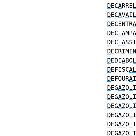
D
EC
A
RRE
D
EC
A
V
A
I
D
ECENTR
D
EC
LA
MP
D
EC
LA
SS
D
ECRIMI
D
EDI
A
BO
D
EFISC
A
D
EFOUR
A
D
EG
AZ
O
L
D
EG
AZ
O
L
D
EG
AZ
O
L
D
EG
AZ
O
L
D
EG
AZ
O
L
D
EG
AZ
O
L