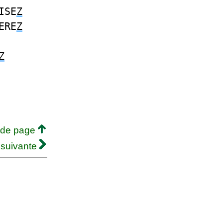
ISE
Z
ERE
Z
Z
 de page
 suivante