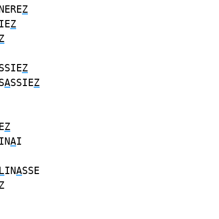
NERE
Z
IE
Z
Z
SSIE
Z
S
A
SSIE
Z
E
Z
IN
A
I
L
IN
A
SSE
Z