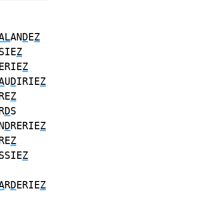
AL
AN
D
E
Z
SIE
Z
ERIE
Z
A
U
D
IRIE
Z
RE
Z
R
D
S
N
D
RERIE
Z
RE
Z
SSIE
Z
A
R
D
ERIE
Z