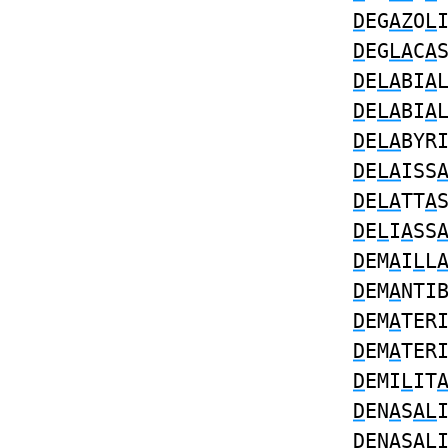
D
EG
AZ
O
L
D
EG
LA
C
A
D
E
LA
BI
A
D
E
LA
BI
A
D
E
LA
BYR
D
E
LA
ISS
D
E
LA
TT
A
D
E
L
I
A
SS
D
EM
A
I
L
L
D
EM
A
NTI
D
EM
A
TER
D
EM
A
TER
D
EMI
L
IT
D
EN
A
S
AL
D
EN
A
S
AL