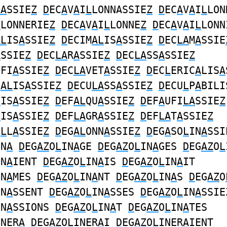
LA
SSIE
Z
D
EC
A
V
A
I
L
LONNASSIE
Z
D
EC
A
V
A
I
L
LON
L
LONNERIE
Z
D
EC
A
V
A
I
L
LONNE
Z
D
EC
A
V
A
I
L
LONN
AL
IS
A
SSIE
Z
D
ECIM
AL
IS
A
SSIE
Z
D
EC
LA
M
A
SSIE
A
SSIE
Z
D
EC
LA
R
A
SSIE
Z
D
EC
LA
SS
A
SSIE
Z
IFI
A
SSIE
Z
D
EC
LA
VET
A
SSIE
Z
D
EC
L
ERIC
A
LIS
A
N
AL
IS
A
SSIE
Z
D
ECU
LA
SS
A
SSIE
Z
D
ECU
L
P
A
BILI
L
IS
A
SSIE
Z
D
EF
AL
QU
A
SSIE
Z
D
EF
A
UFI
LA
SSIE
Z
L
IS
A
SSIE
Z
D
EF
LA
GR
A
SSIE
Z
D
EF
LA
T
A
SSIE
Z
I
L
L
A
SSIE
Z
D
EG
AL
ONN
A
SSIE
Z
D
EG
A
SO
L
IN
A
SSI
IN
A
D
EG
AZ
O
L
IN
A
GE
D
EG
AZ
O
L
IN
A
GES
D
EG
AZ
O
L
IN
A
IENT
D
EG
AZ
O
L
IN
A
IS
D
EG
AZ
O
L
IN
A
IT
IN
A
MES
D
EG
AZ
O
L
IN
A
NT
D
EG
AZ
O
L
IN
A
S
D
EG
AZ
O
IN
A
SSENT
D
EG
AZ
O
L
IN
A
SSES
D
EG
AZ
O
L
IN
A
SSIE
IN
A
SSIONS
D
EG
AZ
O
L
IN
A
T
D
EG
AZ
O
L
IN
A
TES
INER
A
D
EG
AZ
O
L
INER
A
I
D
EG
AZ
O
L
INER
A
IENT