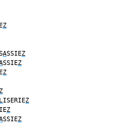
E
Z
S
A
SSIE
Z
A
SSIE
Z
E
Z
Z
L
ISERIE
Z
IE
Z
A
SSIE
Z