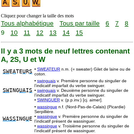
Cliquez pour changer la taille des mots
Tous alphabétique
Tous par taille
6
7
8
9
10
11
12
13
14
15
Il y a 3 mots de neuf lettres contenant
A, 2S, U et W
•
SWEATEUR
n.m. (= sweater) Gilet de laine ou de
SW
E
A
TE
U
R
S
coton.
•
swinguais
v. Première personne du singulier de
l’indicatif imparfait du verbe swinguer.
SW
ING
UA
I
S
•
swinguais
v. Deuxième personne du singulier de
l’indicatif imparfait du verbe swinguer.
•
SWINGUER
v. (p.p.inv.) [cj. aimer].
•
wassingue
n.f. (Nord-Pas-de-Calais) (Picardie)
Serpillière.
•
wassingue
v. Première personne du singulier de
WASS
ING
U
E
l’indicatif présent de wassinguer.
•
wassingue
v. Troisième personne du singulier de
l’indicatif présent de wassinguer.