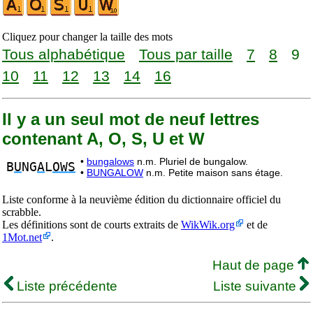
Cliquez pour changer la taille des mots
Tous alphabétique
Tous par taille
7
8
9
10
11
12
13
14
16
Il y a un seul mot de neuf lettres
contenant A, O, S, U et W
•
bungalows
n.m. Pluriel de bungalow.
B
U
NG
A
L
OWS
•
BUNGALOW
n.m. Petite maison sans étage.
Liste conforme à la neuvième édition du dictionnaire officiel du
scrabble.
Les définitions sont de courts extraits de
WikWik.org
et de
1Mot.net
.
Haut de page
Liste précédente
Liste suivante