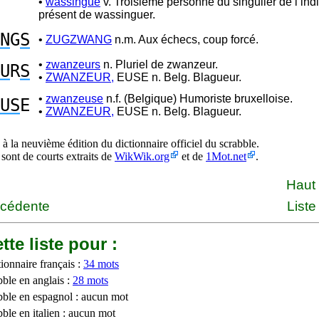
•
wassingue
v. Troisième personne du singulier de l’indi
présent de wassinguer.
N
G
S
•
ZUGZWANG
n.m. Aux échecs, coup forcé.
•
zwanzeurs
n. Pluriel de zwanzeur.
U
R
S
•
ZWANZEUR,
EUSE n. Belg. Blagueur.
•
zwanzeuse
n.f. (Belgique) Humoriste bruxelloise.
US
E
•
ZWANZEUR,
EUSE n. Belg. Blagueur.
à la neuvième édition du dictionnaire officiel du scrabble.
 sont de courts extraits de
WikWik.org
et de
1Mot.net
.
Haut
écédente
Liste
tte liste pour :
ionnaire français :
34 mots
bble en anglais :
28 mots
bble en espagnol : aucun mot
ble en italien : aucun mot