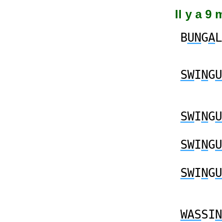
Il y a 9
B
UN
G
A
L
SW
I
N
G
U
SW
I
N
G
U
SW
I
N
G
U
SW
I
N
G
U
WAS
SI
N