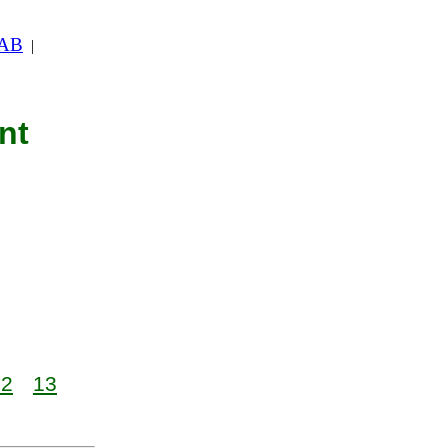
 AB
|
nt
12
13