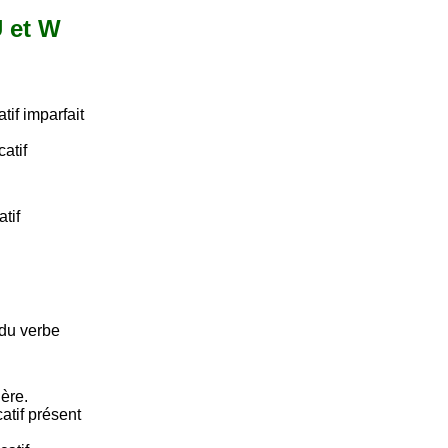
U et W
tif imparfait
atif
tif
 du verbe
ière.
atif présent