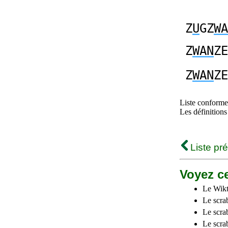
Z
U
GZ
WA
Z
WAN
ZE
Z
WAN
ZE
Liste conforme 
Les définitions
Liste pr
Voyez ce
Le Wikt
Le scra
Le scra
Le scrab