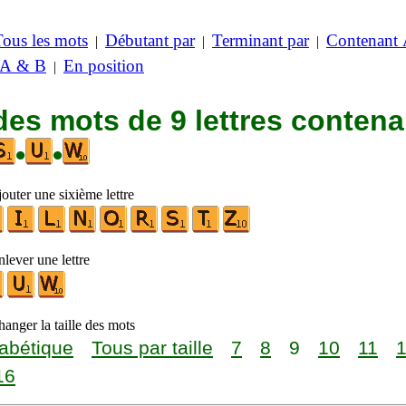
Tous les mots
Débutant par
Terminant par
Contenant
|
|
|
 A & B
En position
|
des mots de 9 lettres contena
•
•
outer une sixième lettre
lever une lettre
anger la taille des mots
abétique
Tous par taille
7
8
9
10
11
16