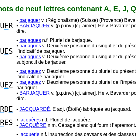
 mots de neuf lettres contenant A, E, J, Q
•
barjaquer
v. (Régionalisme) (Suisse) (Provence) Bavard
U
E
R
•
BARJAQUER
v. (p.p.inv.) [cj. aimer]. Helv. Bavarder p
dire.
•
barjaques
n.f. Pluriel de barjaque.
•
barjaques
v. Deuxième personne du singulier du prés
U
E
S
l’indicatif de barjaquer.
•
barjaques
v. Deuxième personne du singulier du prés
subjonctif de barjaquer.
•
barjaquez
v. Deuxième personne du pluriel du présent
l’indicatif de barjaquer.
•
barjaquez
v. Deuxième personne du pluriel de l’impéra
U
E
Z
barjaquer.
•
BARJAQUER
v. (p.p.inv.) [cj. aimer]. Helv. Bavarder p
dire.
R
D
E
•
JACQUARDÉ,
E adj. (Étoffe) fabriquée au jacquard.
•
jacquères
n.f. Pluriel de jacquère.
R
ES
•
JACQUÈRE
n.m. Cépage blanc qui fournit l’apremont.
•
jacquerie
n.f. Insurrection des paysans et des classes