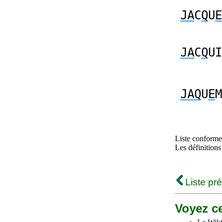
JA
C
Q
U
E
JA
C
Q
UI
JAQ
U
E
M
Liste conforme 
Les définitions
Liste pr
Voyez ce