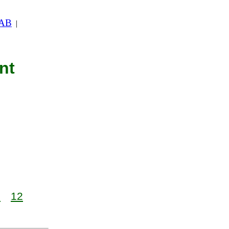
 AB
|
nt
1
12