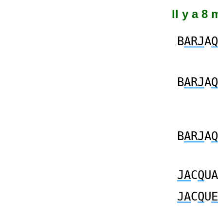
Il y a 8
B
ARJ
A
Q
B
ARJ
A
Q
B
ARJ
A
Q
JA
C
Q
UA
JA
C
Q
U
E