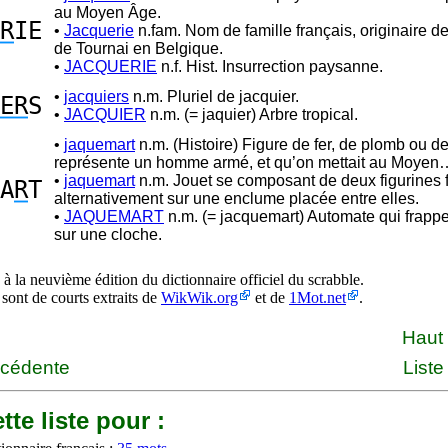
au Moyen Âge.
R
IE
•
Jacquerie
n.fam. Nom de famille français, originaire de
de Tournai en Belgique.
•
JACQUERIE
n.f. Hist. Insurrection paysanne.
•
jacquiers
n.m. Pluriel de jacquier.
ER
S
•
JACQUIER
n.m. (= jaquier) Arbre tropical.
•
jaquemart
n.m. (Histoire) Figure de fer, de plomb ou de
représente un homme armé, et qu’on mettait au Moyen
•
jaquemart
n.m. Jouet se composant de deux figurines 
A
R
T
alternativement sur une enclume placée entre elles.
•
JAQUEMART
n.m. (= jacquemart) Automate qui frappe
sur une cloche.
à la neuvième édition du dictionnaire officiel du scrabble.
 sont de courts extraits de
WikWik.org
et de
1Mot.net
.
Haut
écédente
Liste
tte liste pour :