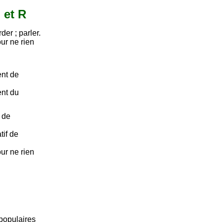
 et R
er ; parler.
our ne rien
ent de
ent du
 de
tif de
our ne rien
 populaires