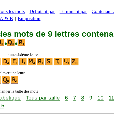
Tous les mots
Débutant par
Terminant par
Contenant
|
|
|
 A & B
En position
|
des mots de 9 lettres contena
•
•
outer une sixième lettre
lever une lettre
anger la taille des mots
abétique
Tous par taille
6
7
8
9
10
1
15