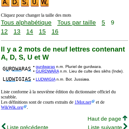
Cliquez pour changer la taille des mots
Tous alphabétique
Tous par taille
5
9
12
13
14
15
16
Il y a 2 mots de neuf lettres contenant
A, D, S, U et W
•
gurdwaras
n.m. Pluriel de gurdwara.
G
U
R
DWA
RA
S
•
GURDWARA
n.m. Lieu de culte des sikhs (Inde).
L
UDW
IGI
AS
•
LUDWIGIA
n.m. Bot. Jussiæa.
Liste conforme à la neuvième édition du dictionnaire officiel du
scrabble.
Les définitions sont de courts extraits de
1Mot.net
et de
WikWik.org
.
Haut de page
Liste précédente
Liste suivante