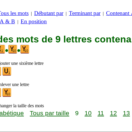
Tous les mots
Débutant par
Terminant par
Contenant
|
|
|
 A & B
En position
|
des mots de 9 lettres contena
•
•
outer une sixième lettre
lever une lettre
anger la taille des mots
abétique
Tous par taille
9
10
11
12
13