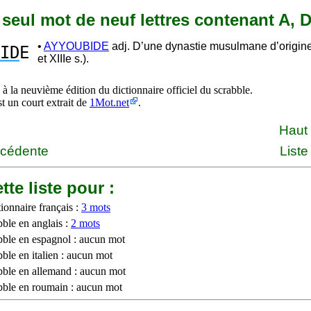
n seul mot de neuf lettres contenant A, D,
•
AYYOUBIDE
adj. D’une dynastie musulmane d’origine
ID
E
et XIIIe s.).
à la neuvième édition du dictionnaire officiel du scrabble.
st un court extrait de
1Mot.net
.
Haut
écédente
Liste
tte liste pour :
ionnaire français :
3 mots
bble en anglais :
2 mots
bble en espagnol : aucun mot
ble en italien : aucun mot
bble en allemand : aucun mot
bble en roumain : aucun mot