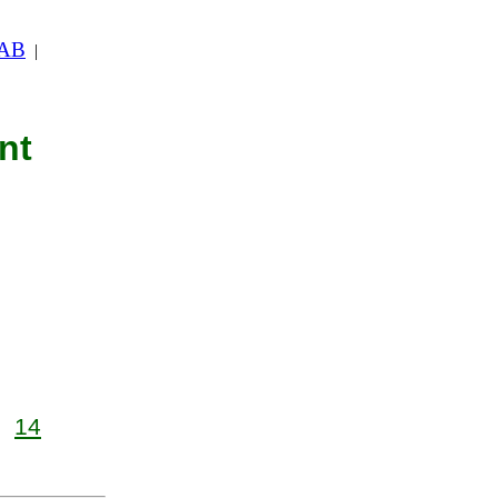
 AB
|
nt
14