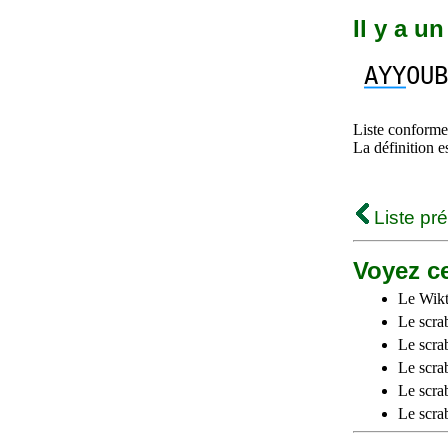
Il y a u
AYY
OUB
Liste conforme 
La définition e
Liste pr
Voyez ce
Le Wikt
Le scra
Le scra
Le scrab
Le scra
Le scra