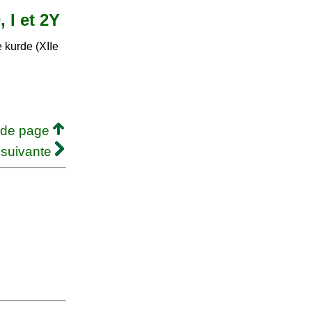
 I et 2Y
 kurde (XIIe
 de page
 suivante