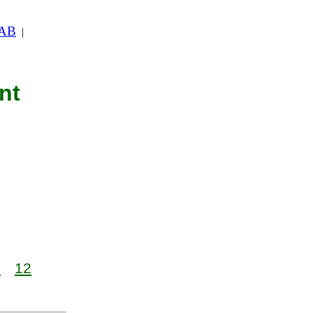
 AB
|
nt
1
12