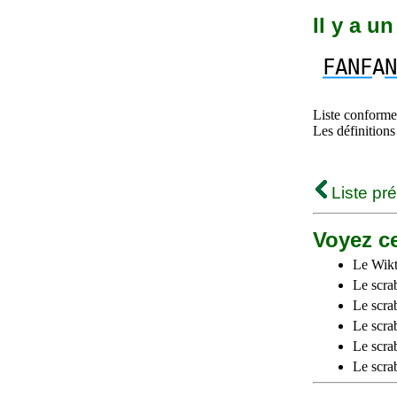
Il y a u
FANF
A
N
Liste conforme 
Les définitions
Liste pr
Voyez ce
Le Wikt
Le scra
Le scra
Le scrab
Le scra
Le scra