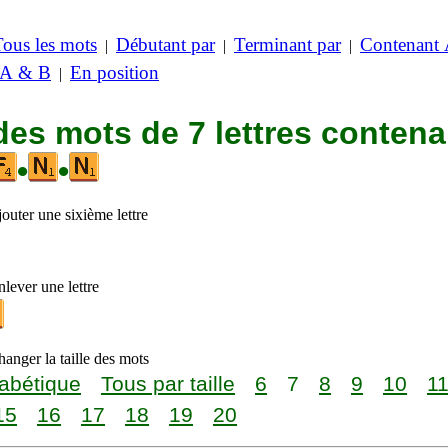
Tous les mots
Débutant par
Terminant par
Contenant
|
|
|
 A & B
En position
|
des mots de 7 lettres contena
•
•
outer une sixième lettre
lever une lettre
anger la taille des mots
abétique
Tous par taille
6
7
8
9
10
1
15
16
17
18
19
20