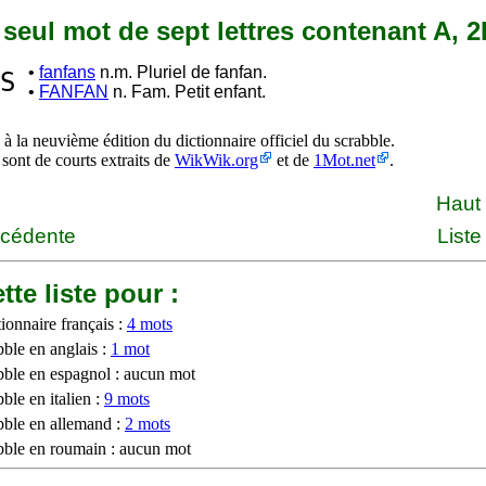
n seul mot de sept lettres contenant A, 2
•
fanfans
n.m. Pluriel de fanfan.
S
•
FANFAN
n. Fam. Petit enfant.
à la neuvième édition du dictionnaire officiel du scrabble.
 sont de courts extraits de
WikWik.org
et de
1Mot.net
.
Haut
écédente
Liste
tte liste pour :
ionnaire français :
4 mots
bble en anglais :
1 mot
bble en espagnol : aucun mot
ble en italien :
9 mots
bble en allemand :
2 mots
bble en roumain : aucun mot