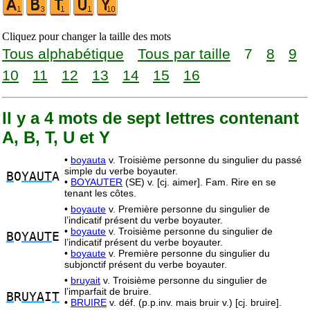
Cliquez pour changer la taille des mots
Tous alphabétique
Tous par taille
7
8
9
10
11
12
13
14
15
16
Il y a 4 mots de sept lettres contenant
A, B, T, U et Y
•
boyauta
v. Troisième personne du singulier du passé
simple du verbe boyauter.
B
O
YAUT
A
•
BOYAUTER
(SE) v. [cj. aimer]. Fam. Rire en se
tenant les côtes.
•
boyaute
v. Première personne du singulier de
l’indicatif présent du verbe boyauter.
•
boyaute
v. Troisième personne du singulier de
B
O
YAUT
E
l’indicatif présent du verbe boyauter.
•
boyaute
v. Première personne du singulier du
subjonctif présent du verbe boyauter.
•
bruyait
v. Troisième personne du singulier de
l’imparfait de bruire.
B
R
UYA
I
T
•
BRUIRE
v. déf. (p.p.inv. mais bruir v.) [cj. bruire].