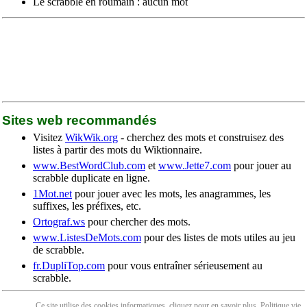
Le scrabble en roumain : aucun mot
Sites web recommandés
Visitez
WikWik.org
- cherchez des mots et construisez des
listes à partir des mots du Wiktionnaire.
www.BestWordClub.com
et
www.Jette7.com
pour jouer au
scrabble duplicate en ligne.
1Mot.net
pour jouer avec les mots, les anagrammes, les
suffixes, les préfixes, etc.
Ortograf.ws
pour chercher des mots.
www.ListesDeMots.com
pour des listes de mots utiles au jeu
de scrabble.
fr.DupliTop.com
pour vous entraîner sérieusement au
scrabble.
Ce site utilise des cookies informatiques, cliquez pour en
savoir plus
. Politique
vie