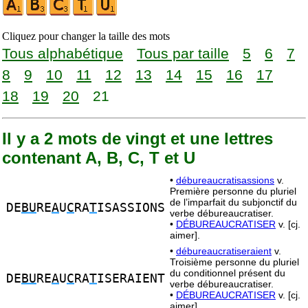
Cliquez pour changer la taille des mots
Tous alphabétique
Tous par taille
5
6
7
8
9
10
11
12
13
14
15
16
17
18
19
20
21
Il y a 2 mots de vingt et une lettres
contenant A, B, C, T et U
•
débureaucratisassions
v.
Première personne du pluriel
de l’imparfait du subjonctif du
DE
BU
RE
A
U
C
RA
T
ISASSIONS
verbe débureaucratiser.
•
DÉBUREAUCRATISER
v. [cj.
aimer].
•
débureaucratiseraient
v.
Troisième personne du pluriel
du conditionnel présent du
DE
BU
RE
A
U
C
RA
T
ISERAIENT
verbe débureaucratiser.
•
DÉBUREAUCRATISER
v. [cj.
aimer].