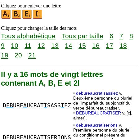
Cliquez pour enlever une lettre
Cliquez pour changer la taille des mots
Tous alphabétique
Tous par taille
6
7
8
9
10
11
12
13
14
15
16
17
18
19
20
21
Il y a 16 mots de vingt lettres
contenant A, B, E et 2I
•
débureaucratisassiez
v.
Deuxième personne du pluriel
de l’imparfait du subjonctif du
D
EB
URE
A
UCRAT
I
SASS
I
EZ
verbe débureaucratiser.
•
DÉBUREAUCRATISER
v. [cj.
aimer].
•
débureaucratiserions
v.
Première personne du pluriel
du conditionnel présent du
D
EB
URE
A
UCRAT
I
SER
I
ONS