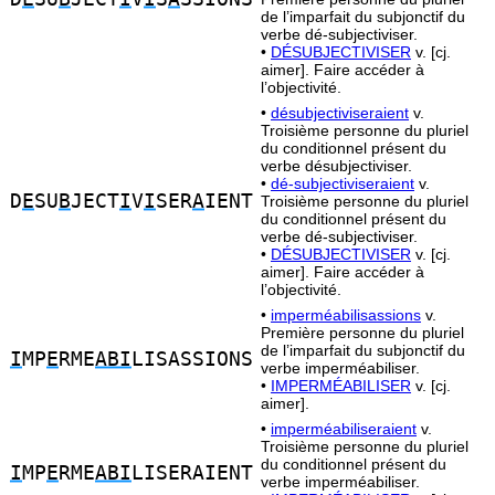
de l’imparfait du subjonctif du
verbe dé-subjectiviser.
•
DÉSUBJECTIVISER
v. [cj.
aimer]. Faire accéder à
l’objectivité.
•
désubjectiviseraient
v.
Troisième personne du pluriel
du conditionnel présent du
verbe désubjectiviser.
•
dé-subjectiviseraient
v.
D
E
SU
B
JECT
I
V
I
SER
A
IENT
Troisième personne du pluriel
du conditionnel présent du
verbe dé-subjectiviser.
•
DÉSUBJECTIVISER
v. [cj.
aimer]. Faire accéder à
l’objectivité.
•
imperméabilisassions
v.
Première personne du pluriel
de l’imparfait du subjonctif du
I
MP
E
RME
ABI
LISASSIONS
verbe imperméabiliser.
•
IMPERMÉABILISER
v. [cj.
aimer].
•
imperméabiliseraient
v.
Troisième personne du pluriel
du conditionnel présent du
I
MP
E
RME
ABI
LISERAIENT
verbe imperméabiliser.