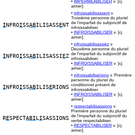
•
IMPERMÉABILISER
v. [cj.
aimer].
•
infroissabilisassent
v.
Troisième personne du pluriel
de l’imparfait du subjonctif de
I
NFRO
I
SS
AB
ILISASS
E
NT
infroissabiliser.
•
INFROISSABILISER
v. [cj.
aimer].
•
infroissabilisassiez
v.
Deuxième personne du pluriel
de l’imparfait du subjonctif de
I
NFRO
I
SS
AB
ILISASSI
E
Z
infroissabiliser.
•
INFROISSABILISER
v. [cj.
aimer].
•
infroissabiliserions
v. Première
personne du pluriel du
conditionnel présent de
I
NFRO
I
SS
AB
ILIS
E
RIONS
infroissabiliser.
•
INFROISSABILISER
v. [cj.
aimer].
•
respectabilisassions
v.
Première personne du pluriel
de l’imparfait du subjonctif du
R
E
SPECT
ABI
L
I
SASSIONS
verbe respectabiliser.
•
RESPECTABILISER
v. [cj.
aimer].