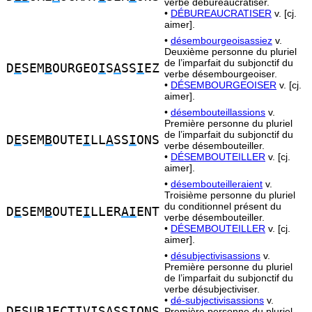
verbe débureaucratiser.
•
DÉBUREAUCRATISER
v. [cj.
aimer].
•
désembourgeoisassiez
v.
Deuxième personne du pluriel
de l’imparfait du subjonctif du
D
E
SEM
B
OURGEO
I
S
A
SS
I
EZ
verbe désembourgeoiser.
•
DÉSEMBOURGEOISER
v. [cj.
aimer].
•
désembouteillassions
v.
Première personne du pluriel
de l’imparfait du subjonctif du
D
E
SEM
B
OUTE
I
LL
A
SS
I
ONS
verbe désembouteiller.
•
DÉSEMBOUTEILLER
v. [cj.
aimer].
•
désembouteilleraient
v.
Troisième personne du pluriel
du conditionnel présent du
D
E
SEM
B
OUTE
I
LLER
AI
ENT
verbe désembouteiller.
•
DÉSEMBOUTEILLER
v. [cj.
aimer].
•
désubjectivisassions
v.
Première personne du pluriel
de l’imparfait du subjonctif du
verbe désubjectiviser.
•
dé-subjectivisassions
v.
D
E
SU
B
JECT
I
V
I
S
A
SSIONS
Première personne du pluriel