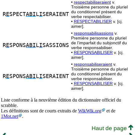
•
respectabiliseraient
v.
Troisième personne du pluriel
du conditionnel présent du
R
E
SPECT
ABI
L
I
SERAIENT
verbe respectabiliser.
•
RESPECTABILISER
v. [cj.
aimer].
•
responsabilisassions
v.
Première personne du pluriel
de l’imparfait du subjonctif du
R
E
SPONS
ABI
L
I
SASSIONS
verbe responsabiliser.
•
RESPONSABILISER
v. [cj.
aimer].
•
responsabiliseraient
v.
Troisième personne du pluriel
du conditionnel présent du
R
E
SPONS
ABI
L
I
SERAIENT
verbe responsabiliser.
•
RESPONSABILISER
v. [cj.
aimer].
Liste conforme à la neuvième édition du dictionnaire officiel du
scrabble.
Les définitions sont de courts extraits de
WikWik.org
et de
1Mot.net
.
Haut de page