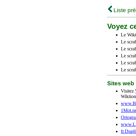
Liste pr
Voyez ce
Le Wikt
Le scra
Le scra
Le scrab
Le scra
Le scra
Sites we
Visitez
Wiktion
www.Be
1Mot.ne
Ortogra
www.Li
fr.Dupl