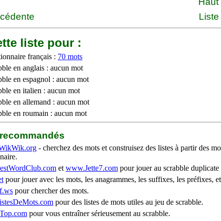
Haut
écédente
Liste
tte liste pour :
ionnaire français :
70 mots
bble en anglais : aucun mot
bble en espagnol : aucun mot
ble en italien : aucun mot
bble en allemand : aucun mot
bble en roumain : aucun mot
b recommandés
WikWik.org
- cherchez des mots et construisez des listes à partir des mo
naire.
stWordClub.com
et
www.Jette7.com
pour jouer au scrabble duplicate 
t
pour jouer avec les mots, les anagrammes, les suffixes, les préfixes, et
f.ws
pour chercher des mots.
stesDeMots.com
pour des listes de mots utiles au jeu de scrabble.
iTop.com
pour vous entraîner sérieusement au scrabble.