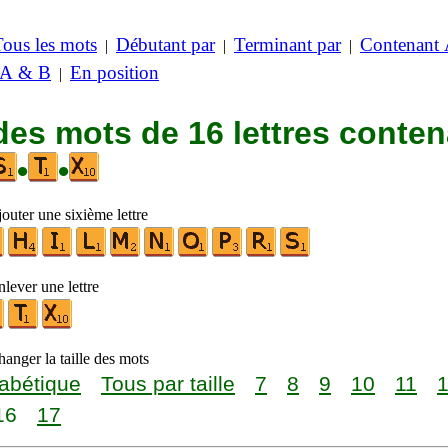
Tous les mots
Débutant par
Terminant par
Contenant
|
|
|
 A & B
En position
|
des mots de 16 lettres conte
•
•
outer une sixième lettre
lever une lettre
anger la taille des mots
abétique
Tous par taille
7
8
9
10
11
16
17