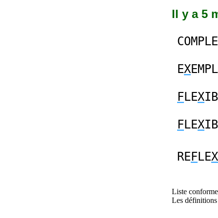
Il y a 5
COMPLE
E
X
EMPL
F
LE
X
IB
F
LE
X
IB
RE
F
LE
X
Liste conforme 
Les définitions