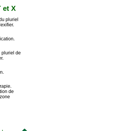
T et X
u pluriel
exifier.
ication.
pluriel de
r.
on.
rapie.
tion de
 zone