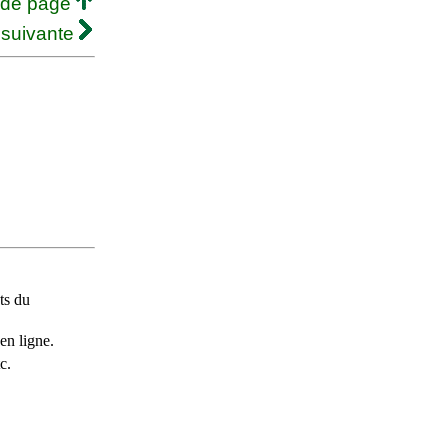
 de page
 suivante
ts du
en ligne.
c.