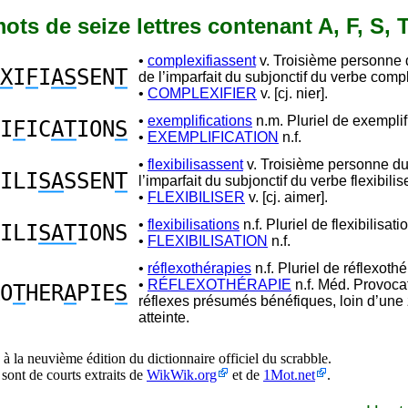
 mots de seize lettres contenant A, F, S, 
•
complexifiassent
v. Troisième personne d
X
I
F
I
AS
SEN
T
de l’imparfait du subjonctif du verbe compl
•
COMPLEXIFIER
v. [cj. nier].
•
exemplifications
n.m. Pluriel de exemplif
I
F
IC
AT
ION
S
•
EXEMPLIFICATION
n.f.
•
flexibilisassent
v. Troisième personne du 
ILI
SA
SSEN
T
l’imparfait du subjonctif du verbe flexibilise
•
FLEXIBILISER
v. [cj. aimer].
•
flexibilisations
n.f. Pluriel de flexibilisati
ILI
SAT
IONS
•
FLEXIBILISATION
n.f.
•
réflexothérapies
n.f. Pluriel de réflexothé
•
RÉFLEXOTHÉRAPIE
n.f. Méd. Provoca
O
T
HER
A
PIE
S
réflexes présumés bénéfiques, loin d’une
atteinte.
à la neuvième édition du dictionnaire officiel du scrabble.
 sont de courts extraits de
WikWik.org
et de
1Mot.net
.