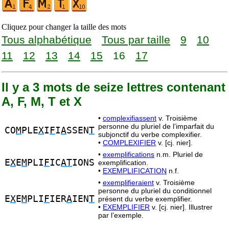
Cliquez pour changer la taille des mots
Tous alphabétique
Tous par taille
9
10
11
12
13
14
15
16
17
Il y a 3 mots de seize lettres contenant
A, F, M, T et X
•
complexifiassent
v. Troisième
personne du pluriel de l’imparfait du
CO
M
PLE
X
I
F
I
A
SSEN
T
subjonctif du verbe complexifier.
•
COMPLEXIFIER
v. [cj. nier].
•
exemplifications
n.m. Pluriel de
E
X
E
M
PLI
F
IC
AT
IONS
exemplification.
•
EXEMPLIFICATION
n.f.
•
exemplifieraient
v. Troisième
personne du pluriel du conditionnel
E
X
E
M
PLI
F
IER
A
IEN
T
présent du verbe exemplifier.
•
EXEMPLIFIER
v. [cj. nier]. Illustrer
par l’exemple.