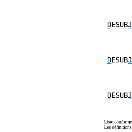
D
ESUB
J
D
ESUB
J
D
ESUB
J
Liste conforme 
Les définitions