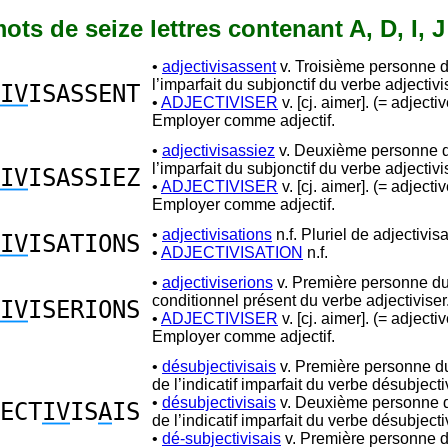
mots de seize lettres contenant A, D, I, J
•
adjectivisassent
v. Troisième personne d
l’imparfait du subjonctif du verbe adjectivi
IV
ISASSENT
•
ADJECTIVISER
v. [cj. aimer]. (= adjectiv
Employer comme adjectif.
•
adjectivisassiez
v. Deuxième personne du
l’imparfait du subjonctif du verbe adjectivi
IV
ISASSIEZ
•
ADJECTIVISER
v. [cj. aimer]. (= adjectiv
Employer comme adjectif.
•
adjectivisations
n.f. Pluriel de adjectivisa
IV
ISATIONS
•
ADJECTIVISATION
n.f.
•
adjectiviserions
v. Première personne du 
conditionnel présent du verbe adjectiviser
IV
ISERIONS
•
ADJECTIVISER
v. [cj. aimer]. (= adjectiv
Employer comme adjectif.
•
désubjectivisais
v. Première personne du
de l’indicatif imparfait du verbe désubjecti
•
désubjectivisais
v. Deuxième personne d
ECT
IV
IS
A
IS
de l’indicatif imparfait du verbe désubjecti
•
dé-subjectivisais
v. Première personne d