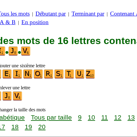
Tous les mots
Débutant par
Terminant par
Contenant
|
|
|
 A & B
En position
|
des mots de 16 lettres conte
•
•
outer une sixième lettre
lever une lettre
anger la taille des mots
abétique
Tous par taille
9
10
11
12
13
17
18
19
20