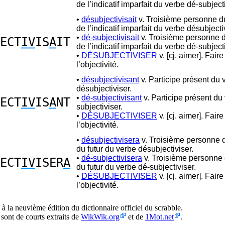
de l’indicatif imparfait du verbe dé-subjecti
•
désubjectivisait
v. Troisième personne du
de l’indicatif imparfait du verbe désubjecti
•
dé-subjectivisait
v. Troisième personne d
ECT
IV
IS
A
IT
de l’indicatif imparfait du verbe dé-subjecti
•
DÉSUBJECTIVISER
v. [cj. aimer]. Fair
l’objectivité.
•
désubjectivisant
v. Participe présent du 
désubjectiviser.
•
dé-subjectivisant
v. Participe présent du
ECT
IV
IS
A
NT
subjectiviser.
•
DÉSUBJECTIVISER
v. [cj. aimer]. Fair
l’objectivité.
•
désubjectivisera
v. Troisième personne d
du futur du verbe désubjectiviser.
•
dé-subjectivisera
v. Troisième personne 
ECT
IV
ISER
A
du futur du verbe dé-subjectiviser.
•
DÉSUBJECTIVISER
v. [cj. aimer]. Fair
l’objectivité.
à la neuvième édition du dictionnaire officiel du scrabble.
 sont de courts extraits de
WikWik.org
et de
1Mot.net
.