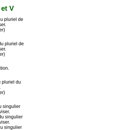
 et V
u pluriel de
ser.
er)
 pluriel de
ser.
er)
tion.
pluriel du
.
er)
 singulier
viser.
u singulier
viser.
u singulier