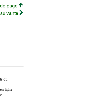
 de page
 suivante
ts du
en ligne.
c.