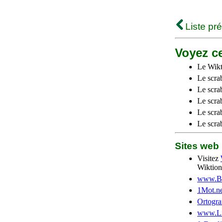
Liste pr
Voyez ce
Le Wikt
Le scra
Le scra
Le scrab
Le scra
Le scra
Sites we
Visitez
Wiktion
www.Be
1Mot.ne
Ortogra
www.Li