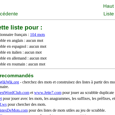
Haut
écédente
Liste
tte liste pour :
ionnaire français :
104 mots
bble en anglais : aucun mot
bble en espagnol : aucun mot
ble en italien : aucun mot
bble en allemand : aucun mot
bble en roumain : aucun mot
b recommandés
WikWik.org
- cherchez des mots et construisez des listes à partir des mo
naire.
stWordClub.com
et
www.Jette7.com
pour jouer au scrabble duplicate 
t
pour jouer avec les mots, les anagrammes, les suffixes, les préfixes, et
f.ws
pour chercher des mots.
stesDeMots.com
pour des listes de mots utiles au jeu de scrabble.