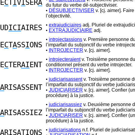
E
C
T
I
V
I
SER
A
du futur du verbe dé-subjectiviser.
•
DÉSUBJECTIVISER
v. [cj. aimer]. Fair
l’objectivité.
•
extrajudiciaires
adj. Pluriel de extrajudici
UD
ICI
AIRES
•
EXTRAJUDICIAIRE
adj.
•
introjectassions
v. Première personne du 
E
C
T
A
SS
I
ONS
l’imparfait du subjonctif du verbe introjecte
•
INTROJECTER
v. [cj. aimer].
•
introjecteraient
v. Troisième personne du 
E
C
TER
AI
ENT
conditionnel présent du verbe introjecter.
•
INTROJECTER
v. [cj. aimer].
•
judiciarisassent
v. Troisième personne du
l’imparfait du subjonctif du verbe judiciaris
A
RISASSENT
•
JUDICIARISER
v. [cj. aimer]. Confier (u
procédure) à la justice.
•
judiciarisassiez
v. Deuxième personne du
l’imparfait du subjonctif du verbe judiciaris
A
RISASSIEZ
•
JUDICIARISER
v. [cj. aimer]. Confier (u
procédure) à la justice.
•
judiciarisations
n.f. Pluriel de judiciarisat
A
RISATIONS