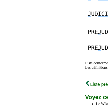
J
UD
ICI
PRE
J
UD
PRE
J
UD
Liste conforme 
Les définitions
Liste pr
Voyez ce
Le Wikt