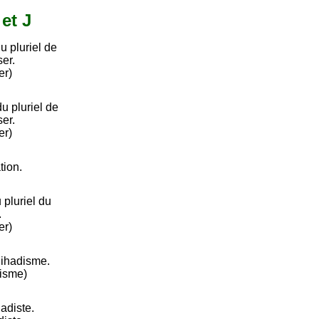
 et J
u pluriel de
ser.
er)
 pluriel de
ser.
er)
tion.
pluriel du
.
er)
jihadisme.
disme)
hadiste.