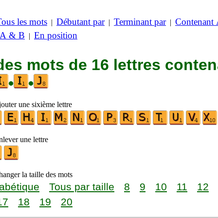
Tous les mots
Débutant par
Terminant par
Contenant
|
|
|
 A & B
En position
|
des mots de 16 lettres conte
•
•
outer une sixième lettre
lever une lettre
anger la taille des mots
abétique
Tous par taille
8
9
10
11
12
17
18
19
20