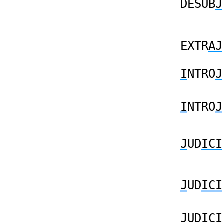
DESUB
J
EXTR
AJ
I
NTRO
J
I
NTRO
J
J
UD
ICI
J
UD
ICI
J
UD
ICI