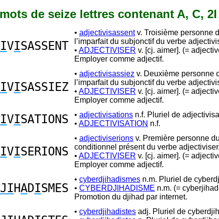
9 mots de seize lettres contenant A, C, 2I
•
adjectivisassent
v. Troisième personne d
l’imparfait du subjonctif du verbe adjectivi
I
V
I
SASSENT
•
ADJECTIVISER
v. [cj. aimer]. (= adjectiv
Employer comme adjectif.
•
adjectivisassiez
v. Deuxième personne du
l’imparfait du subjonctif du verbe adjectivi
I
V
I
SASSIEZ
•
ADJECTIVISER
v. [cj. aimer]. (= adjectiv
Employer comme adjectif.
•
adjectivisations
n.f. Pluriel de adjectivisa
I
V
I
SATIONS
•
ADJECTIVISATION
n.f.
•
adjectiviserions
v. Première personne du 
conditionnel présent du verbe adjectiviser
I
V
I
SERIONS
•
ADJECTIVISER
v. [cj. aimer]. (= adjectiv
Employer comme adjectif.
•
cyberdjihadismes
n.m. Pluriel de cyberd
JI
H
A
D
I
SMES
•
CYBERDJIHADISME
n.m. (= cyberjiha
Promotion du djihad par internet.
•
cyberdjihadistes
adj. Pluriel de cyberdji