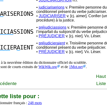
•
JUDICIARISATION
n.f.
•
judiciariserions
v. Première personne du 
conditionnel présent du verbe judiciariser.
A
RISERIONS
•
JUDICIARISER
v. [cj. aimer]. Confier (u
procédure) à la justice.
•
préjudiciassions
v. Première personne du
ICIA
SSIONS
l’imparfait du subjonctif du verbe préjudici
•
PRÉJUDICIER
v. [cj. nier]. Vx. Léser.
•
préjudicieraient
v. Troisième personne du
ICI
ER
A
IENT
conditionnel présent du verbe préjudicier.
•
PRÉJUDICIER
v. [cj. nier]. Vx. Léser.
à la neuvième édition du dictionnaire officiel du scrabble.
 sont de courts extraits de
WikWik.org
et de
1Mot.net
.
Haut
écédente
Liste
tte liste pour :
ionnaire français :
248 mots