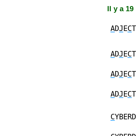
Il y a 1
A
D
J
E
C
T
A
D
J
E
C
T
A
D
J
E
C
T
A
D
J
E
C
T
C
YBERD