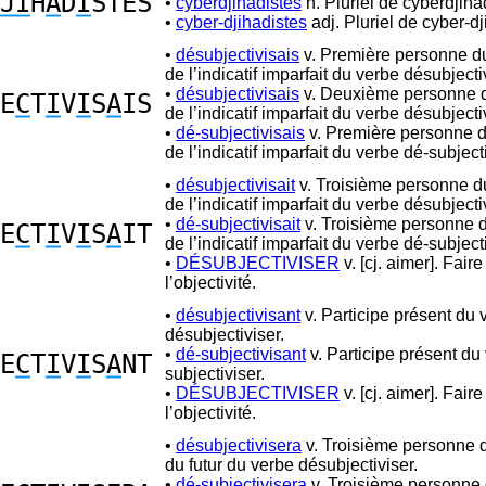
JI
H
A
D
I
STES
•
cyberdjihadistes
n. Pluriel de cyberdjiha
•
cyber-djihadistes
adj. Pluriel de cyber-dj
•
désubjectivisais
v. Première personne du
de l’indicatif imparfait du verbe désubjecti
•
désubjectivisais
v. Deuxième personne d
E
C
T
I
V
I
S
A
IS
de l’indicatif imparfait du verbe désubjecti
•
dé-subjectivisais
v. Première personne d
de l’indicatif imparfait du verbe dé-subjecti
•
désubjectivisait
v. Troisième personne du
de l’indicatif imparfait du verbe désubjecti
•
dé-subjectivisait
v. Troisième personne d
E
C
T
I
V
I
S
A
IT
de l’indicatif imparfait du verbe dé-subjecti
•
DÉSUBJECTIVISER
v. [cj. aimer]. Fair
l’objectivité.
•
désubjectivisant
v. Participe présent du 
désubjectiviser.
•
dé-subjectivisant
v. Participe présent du
E
C
T
I
V
I
S
A
NT
subjectiviser.
•
DÉSUBJECTIVISER
v. [cj. aimer]. Fair
l’objectivité.
•
désubjectivisera
v. Troisième personne d
du futur du verbe désubjectiviser.
•
dé-subjectivisera
v. Troisième personne 