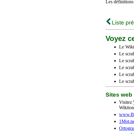
Les définitions
Liste pr
Voyez ce
Le Wikt
Le scra
Le scra
Le scrab
Le scra
Le scra
Sites we
Visitez
Wiktion
www.Be
1Mot.ne
Ortogra