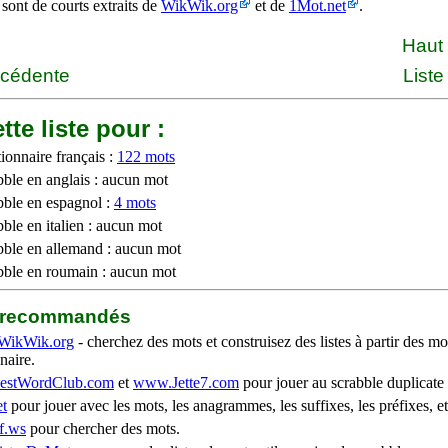
 sont de courts extraits de
WikWik.org
et de
1Mot.net
.
Haut
écédente
Liste
tte liste pour :
ionnaire français :
122 mots
bble en anglais : aucun mot
bble en espagnol :
4 mots
ble en italien : aucun mot
bble en allemand : aucun mot
bble en roumain : aucun mot
b recommandés
WikWik.org
- cherchez des mots et construisez des listes à partir des mo
naire.
stWordClub.com
et
www.Jette7.com
pour jouer au scrabble duplicate 
t
pour jouer avec les mots, les anagrammes, les suffixes, les préfixes, et
f.ws
pour chercher des mots.