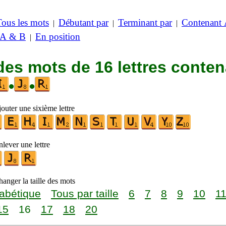
Tous les mots
Débutant par
Terminant par
Contenant
|
|
|
 A & B
En position
|
des mots de 16 lettres conte
•
•
outer une sixième lettre
lever une lettre
anger la taille des mots
abétique
Tous par taille
6
7
8
9
10
1
15
16
17
18
20