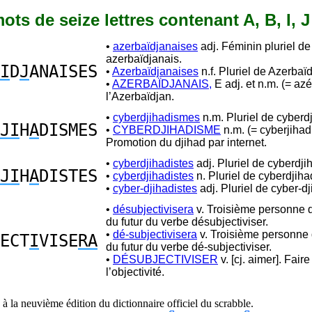
 mots de seize lettres contenant A, B, I, J
•
azerbaïdjanaises
adj. Féminin pluriel de
azerbaïdjanais.
I
D
J
ANAISES
•
Azerbaïdjanaises
n.f. Pluriel de Azerbaï
•
AZERBAÏDJANAIS,
E adj. et n.m. (= azé
l’Azerbaïdjan.
•
cyberdjihadismes
n.m. Pluriel de cyberd
JI
H
A
DISMES
•
CYBERDJIHADISME
n.m. (= cyberjiha
Promotion du djihad par internet.
•
cyberdjihadistes
adj. Pluriel de cyberdji
JI
H
A
DISTES
•
cyberdjihadistes
n. Pluriel de cyberdjiha
•
cyber-djihadistes
adj. Pluriel de cyber-dj
•
désubjectivisera
v. Troisième personne d
du futur du verbe désubjectiviser.
•
dé-subjectivisera
v. Troisième personne 
ECT
I
VISE
RA
du futur du verbe dé-subjectiviser.
•
DÉSUBJECTIVISER
v. [cj. aimer]. Fair
l’objectivité.
à la neuvième édition du dictionnaire officiel du scrabble.