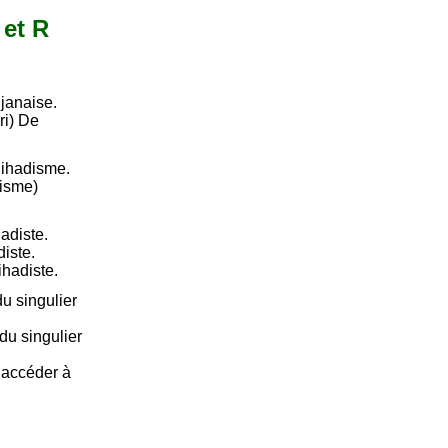
 et R
djanaise.
ri) De
jihadisme.
disme)
hadiste.
diste.
ihadiste.
u singulier
du singulier
e accéder à