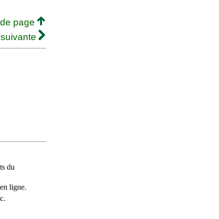
 de page
 suivante
ts du
en ligne.
c.