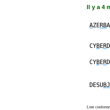
Il y a 4
A
ZE
RB
A
CY
B
E
R
D
CY
B
E
R
D
DESU
BJ
Liste conforme 