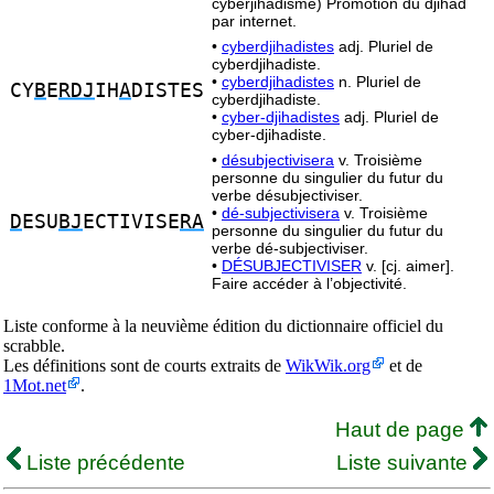
cyberjihadisme) Promotion du djihad
par internet.
•
cyberdjihadistes
adj. Pluriel de
cyberdjihadiste.
•
cyberdjihadistes
n. Pluriel de
CY
B
E
RDJ
IH
A
DISTES
cyberdjihadiste.
•
cyber-djihadistes
adj. Pluriel de
cyber-djihadiste.
•
désubjectivisera
v. Troisième
personne du singulier du futur du
verbe désubjectiviser.
•
dé-subjectivisera
v. Troisième
D
ESU
BJ
ECTIVISE
RA
personne du singulier du futur du
verbe dé-subjectiviser.
•
DÉSUBJECTIVISER
v. [cj. aimer].
Faire accéder à l’objectivité.
Liste conforme à la neuvième édition du dictionnaire officiel du
scrabble.
Les définitions sont de courts extraits de
WikWik.org
et de
1Mot.net
.
Haut de page
Liste précédente
Liste suivante