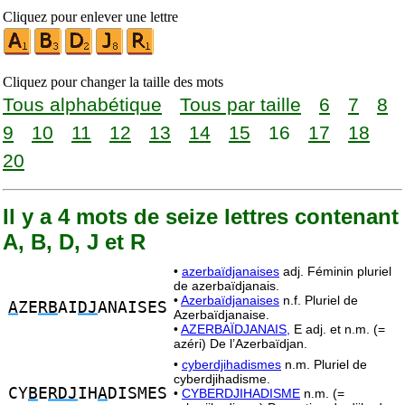
Cliquez pour enlever une lettre
Cliquez pour changer la taille des mots
Tous alphabétique
Tous par taille
6
7
8
9
10
11
12
13
14
15
16
17
18
20
Il y a 4 mots de seize lettres contenant
A, B, D, J et R
•
azerbaïdjanaises
adj. Féminin pluriel
de azerbaïdjanais.
•
Azerbaïdjanaises
n.f. Pluriel de
A
ZE
RB
AI
DJ
ANAISES
Azerbaïdjanaise.
•
AZERBAÏDJANAIS,
E adj. et n.m. (=
azéri) De l’Azerbaïdjan.
•
cyberdjihadismes
n.m. Pluriel de
cyberdjihadisme.
CY
B
E
RDJ
IH
A
DISMES
•
CYBERDJIHADISME
n.m. (=