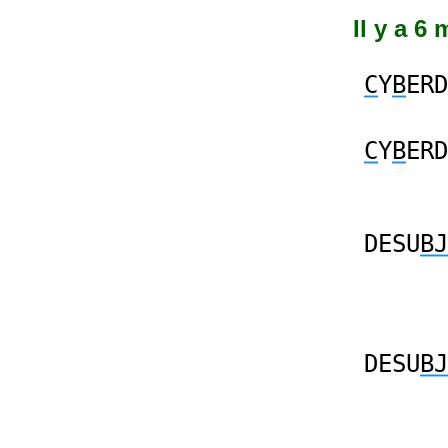
Il y a 6
C
Y
B
ERD
C
Y
B
ERD
DESU
BJ
DESU
BJ