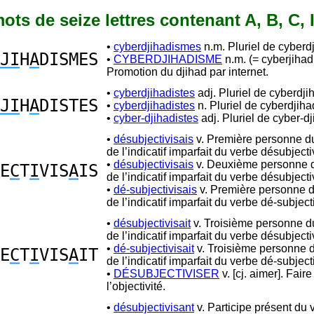
 mots de seize lettres contenant A, B, C, I
•
cyberdjihadismes
n.m. Pluriel de cyberd
JI
H
A
DISMES
•
CYBERDJIHADISME
n.m. (= cyberjiha
Promotion du djihad par internet.
•
cyberdjihadistes
adj. Pluriel de cyberdji
JI
H
A
DISTES
•
cyberdjihadistes
n. Pluriel de cyberdjiha
•
cyber-djihadistes
adj. Pluriel de cyber-dj
•
désubjectivisais
v. Première personne du
de l’indicatif imparfait du verbe désubjecti
•
désubjectivisais
v. Deuxième personne d
E
C
T
I
VIS
A
IS
de l’indicatif imparfait du verbe désubjecti
•
dé-subjectivisais
v. Première personne d
de l’indicatif imparfait du verbe dé-subjecti
•
désubjectivisait
v. Troisième personne du
de l’indicatif imparfait du verbe désubjecti
•
dé-subjectivisait
v. Troisième personne d
E
C
T
I
VIS
A
IT
de l’indicatif imparfait du verbe dé-subjecti
•
DÉSUBJECTIVISER
v. [cj. aimer]. Fair
l’objectivité.
•
désubjectivisant
v. Participe présent du 