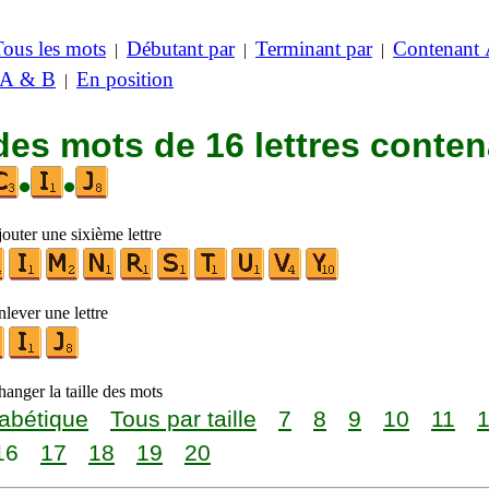
Tous les mots
Débutant par
Terminant par
Contenant
|
|
|
 A & B
En position
|
des mots de 16 lettres conte
•
•
outer une sixième lettre
lever une lettre
anger la taille des mots
abétique
Tous par taille
7
8
9
10
11
16
17
18
19
20