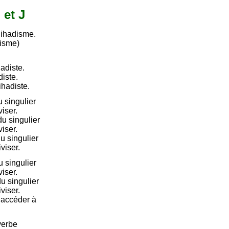
 et J
jihadisme.
disme)
hadiste.
diste.
ihadiste.
 singulier
viser.
u singulier
viser.
u singulier
viser.
 singulier
viser.
u singulier
viser.
e accéder à
verbe