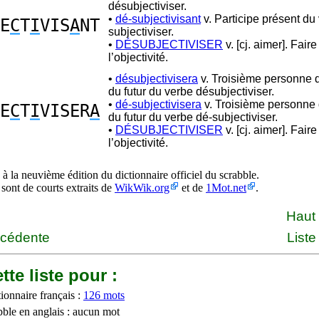
désubjectiviser.
•
dé-subjectivisant
v. Participe présent du
E
C
T
I
VIS
A
NT
subjectiviser.
•
DÉSUBJECTIVISER
v. [cj. aimer]. Fair
l’objectivité.
•
désubjectivisera
v. Troisième personne d
du futur du verbe désubjectiviser.
•
dé-subjectivisera
v. Troisième personne 
E
C
T
I
VISER
A
du futur du verbe dé-subjectiviser.
•
DÉSUBJECTIVISER
v. [cj. aimer]. Fair
l’objectivité.
à la neuvième édition du dictionnaire officiel du scrabble.
 sont de courts extraits de
WikWik.org
et de
1Mot.net
.
Haut
écédente
Liste
tte liste pour :
ionnaire français :
126 mots
bble en anglais : aucun mot