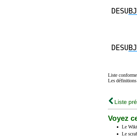
DESU
BJ
DESU
BJ
Liste conforme 
Les définitions
Liste pr
Voyez ce
Le Wikt
Le scra