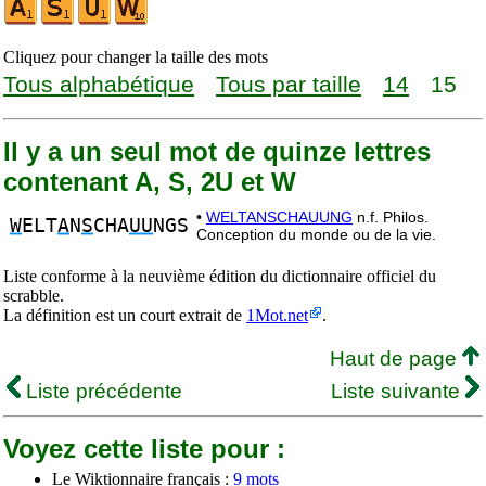
Cliquez pour changer la taille des mots
Tous alphabétique
Tous par taille
14
15
Il y a un seul mot de quinze lettres
contenant A, S, 2U et W
•
WELTANSCHAUUNG
n.f. Philos.
W
ELT
A
N
S
CHA
UU
NGS
Conception du monde ou de la vie.
Liste conforme à la neuvième édition du dictionnaire officiel du
scrabble.
La définition est un court extrait de
1Mot.net
.
Haut de page
Liste précédente
Liste suivante
Voyez cette liste pour :
Le Wiktionnaire français :
9 mots