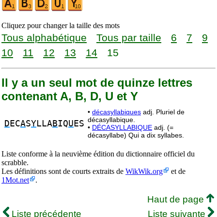
Cliquez pour changer la taille des mots
Tous alphabétique
Tous par taille
6
7
9
10
11
12
13
14
15
Il y a un seul mot de quinze lettres
contenant A, B, D, U et Y
•
décasyllabiques
adj. Pluriel de
décasyllabique.
D
EC
A
S
Y
LLA
B
IQ
U
ES
•
DÉCASYLLABIQUE
adj. (=
décasyllabe) Qui a dix syllabes.
Liste conforme à la neuvième édition du dictionnaire officiel du
scrabble.
Les définitions sont de courts extraits de
WikWik.org
et de
1Mot.net
.
Haut de page
Liste précédente
Liste suivante