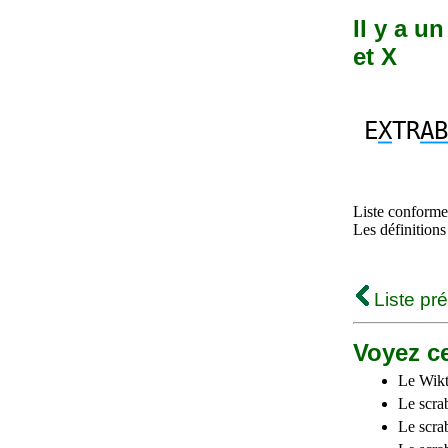
Il y a u
et X
E
X
TR
AB
Liste conforme 
Les définitions
Liste pr
Voyez ce
Le Wikt
Le scra
Le scra