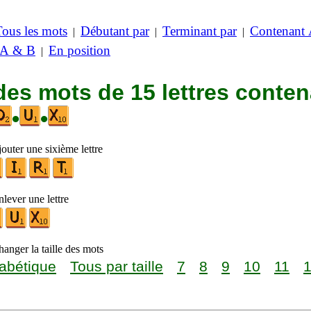
Tous les mots
Débutant par
Terminant par
Contenant
|
|
|
 A & B
En position
|
des mots de 15 lettres conte
•
•
outer une sixième lettre
lever une lettre
anger la taille des mots
abétique
Tous par taille
7
8
9
10
11