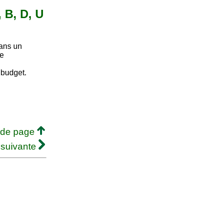
, B, D, U
dans un
ne
 budget.
 de page
 suivante