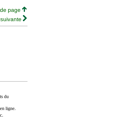
 de page
 suivante
ts du
en ligne.
c.