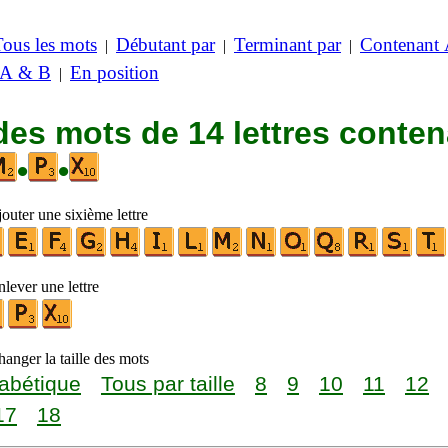
Tous les mots
Débutant par
Terminant par
Contenant
|
|
|
 A & B
En position
|
des mots de 14 lettres conte
•
•
outer une sixième lettre
lever une lettre
anger la taille des mots
abétique
Tous par taille
8
9
10
11
12
17
18