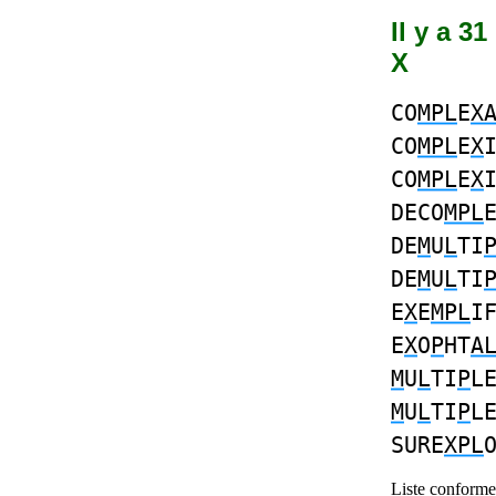
Il y a 3
X
CO
MPL
E
X
CO
MPL
E
X
CO
MPL
E
X
DECO
MPL
DE
M
U
L
TI
DE
M
U
L
TI
E
X
E
MPL
I
E
X
O
P
HT
A
M
U
L
TI
P
L
M
U
L
TI
P
L
SURE
XPL
Liste conforme 