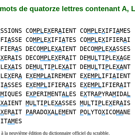
1 mots de quatorze lettres contenant A, L
A
SSIONS CO
MPL
E
X
ER
A
IENT CO
MPL
E
X
IFI
A
MES
IFI
A
SSE CO
MPL
E
X
IFI
A
TES CO
MPL
E
X
IFIER
A
I
IFIER
A
S DECO
MPL
E
XA
IENT DECO
MPL
E
XA
SSES
E
X
ER
A
IS DECO
MPL
E
X
ER
A
IT DE
M
U
L
TI
P
LE
XA
GE
P
LE
XA
IS DE
M
U
L
TI
P
LE
XA
IT DE
M
U
L
TI
P
LE
XA
NT
P
LE
X
ER
A
E
X
E
MPLA
IREMENT E
X
E
MPL
IFI
A
IENT
FI
A
SSES E
X
E
MPL
IFIER
A
IS E
X
E
MPL
IFIER
A
IT
LM
IQUES E
XP
ERI
M
ENT
AL
ES E
X
TR
AP
YRA
M
IDA
L
E
XA
IENT
M
U
L
TI
P
LE
XA
SSES
M
U
L
TI
P
LE
X
ER
A
IS
E
X
ER
A
IT
PA
RADO
X
A
L
E
M
ENT
P
O
L
YTO
X
ICO
MA
NE
OIT
AM
ES
à la neuvième édition du dictionnaire officiel du scrabble.