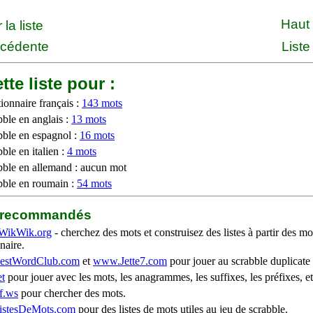
Haut
la liste
écédente
Liste
tte liste pour :
ionnaire français :
143 mots
bble en anglais :
13 mots
bble en espagnol :
16 mots
ble en italien :
4 mots
bble en allemand : aucun mot
bble en roumain :
54 mots
b recommandés
WikWik.org
- cherchez des mots et construisez des listes à partir des mo
naire.
stWordClub.com
et
www.Jette7.com
pour jouer au scrabble duplicate 
t
pour jouer avec les mots, les anagrammes, les suffixes, les préfixes, et
f.ws
pour chercher des mots.
stesDeMots.com
pour des listes de mots utiles au jeu de scrabble.