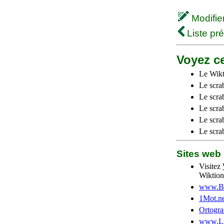
Modifier 
Liste pr
Voyez ce
Le Wikt
Le scra
Le scra
Le scrab
Le scra
Le scra
Sites we
Visitez
Wiktion
www.Be
1Mot.ne
Ortogra
www.Li