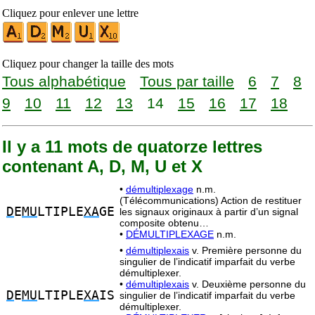
Cliquez pour enlever une lettre
Cliquez pour changer la taille des mots
Tous alphabétique
Tous par taille
6
7
8
9
10
11
12
13
14
15
16
17
18
Il y a 11 mots de quatorze lettres
contenant A, D, M, U et X
•
démultiplexage
n.m.
(Télécommunications) Action de restituer
D
E
MU
LTIPLE
XA
GE
les signaux originaux à partir d’un signal
composite obtenu…
•
DÉMULTIPLEXAGE
n.m.
•
démultiplexais
v. Première personne du
singulier de l’indicatif imparfait du verbe
démultiplexer.
•
démultiplexais
v. Deuxième personne du
D
E
MU
LTIPLE
XA
IS
singulier de l’indicatif imparfait du verbe
démultiplexer.