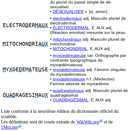
du pluriel du passé simple de dé-
sexualiser.
•
DÉSEXUALISER
v. [cj. aimer].
•
électrodermaux
adj. Masculin pluriel de
électrodermal.
ELECTRO
D
ER
MAUX
•
ÉLECTRODERMAL,
E, AUX adj.
(Réaction émotive) mesurée sur la peau.
•
mitochondriaux
adj. Masculin pluriel de
M
ITOCHON
D
RI
AUX
mitochondrial.
•
MITOCHONDRIAL,
E, AUX adj.
•
myxoedémateuse
var. Orthographe par
contrainte typographique de
myxœdémateuse.
M
Y
X
OE
D
EM
A
TE
U
SE
•
myxœdémateuse
adj. Féminin singulier
de myxœdémateux.
•
myxœdémateuse
n.f. (Médecine)
Femme atteinte de myxœdème.
•
quadragésimaux
adj. Masculin pluriel de
Q
UAD
RAGESI
M
AU
X
quadragésimal.
•
QUADRAGÉSIMAL,
E, AUX adj.
Liste conforme à la neuvième édition du dictionnaire officiel du
scrabble.
Les définitions sont de courts extraits de
WikWik.org
et de
1Mot.net
.