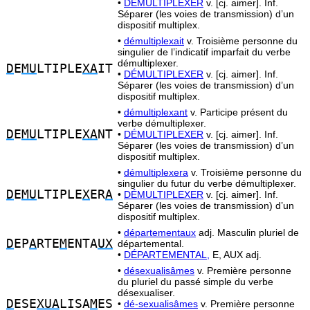
•
DÉMULTIPLEXER
v. [cj. aimer]. Inf.
Séparer (les voies de transmission) d’un
dispositif multiplex.
•
démultiplexait
v. Troisième personne du
singulier de l’indicatif imparfait du verbe
démultiplexer.
D
E
MU
LTIPLE
XA
IT
•
DÉMULTIPLEXER
v. [cj. aimer]. Inf.
Séparer (les voies de transmission) d’un
dispositif multiplex.
•
démultiplexant
v. Participe présent du
verbe démultiplexer.
D
E
MU
LTIPLE
XA
NT
•
DÉMULTIPLEXER
v. [cj. aimer]. Inf.
Séparer (les voies de transmission) d’un
dispositif multiplex.
•
démultiplexera
v. Troisième personne du
singulier du futur du verbe démultiplexer.
D
E
MU
LTIPLE
X
ER
A
•
DÉMULTIPLEXER
v. [cj. aimer]. Inf.
Séparer (les voies de transmission) d’un
dispositif multiplex.
•
départementaux
adj. Masculin pluriel de
D
EP
A
RTE
M
ENTA
UX
départemental.
•
DÉPARTEMENTAL,
E, AUX adj.
•
désexualisâmes
v. Première personne
du pluriel du passé simple du verbe
désexualiser.
D
ESE
XUA
LISA
M
ES
•
dé-sexualisâmes
v. Première personne