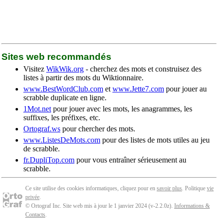
Sites web recommandés
Visitez
WikWik.org
- cherchez des mots et construisez des
listes à partir des mots du Wiktionnaire.
www.BestWordClub.com
et
www.Jette7.com
pour jouer au
scrabble duplicate en ligne.
1Mot.net
pour jouer avec les mots, les anagrammes, les
suffixes, les préfixes, etc.
Ortograf.ws
pour chercher des mots.
www.ListesDeMots.com
pour des listes de mots utiles au jeu
de scrabble.
fr.DupliTop.com
pour vous entraîner sérieusement au
scrabble.
Ce site utilise des cookies informatiques, cliquez pour en
savoir plus
. Politique
vie
privée
.
© Ortograf Inc. Site web mis à jour le 1 janvier 2024 (v-2.2.0
z
).
Informations &
Contacts
.