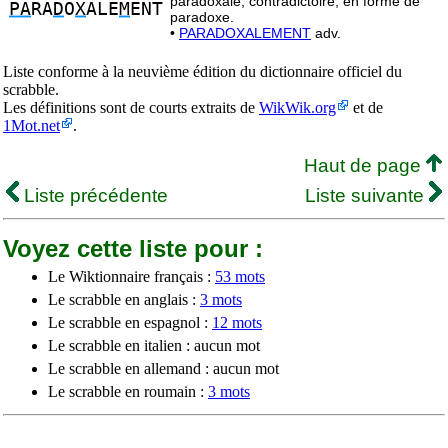
paradoxale, contradictoire, en forme de
PA
RA
D
O
X
ALE
M
ENT
paradoxe.
•
PARADOXALEMENT
adv.
Liste conforme à la neuvième édition du dictionnaire officiel du
scrabble.
Les définitions sont de courts extraits de
WikWik.org
et de
1Mot.net
.
Haut de page
Liste précédente
Liste suivante
Voyez cette liste pour :
Le Wiktionnaire français :
53 mots
Le scrabble en anglais :
3 mots
Le scrabble en espagnol :
12 mots
Le scrabble en italien : aucun mot
Le scrabble en allemand : aucun mot
Le scrabble en roumain :
3 mots