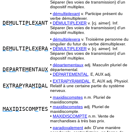
Séparer (les voies de transmission) d’un
dispositif multiplex.
•
démultiplexant
v. Participe présent du
verbe démultiplexer.
D
E
M
ULTI
P
LE
XA
NT
•
DÉMULTIPLEXER
v. [cj. aimer]. Inf.
Séparer (les voies de transmission) d’un
dispositif multiplex.
•
démultiplexera
v. Troisième personne du
singulier du futur du verbe démultiplexer.
D
E
M
ULTI
P
LE
X
ER
A
•
DÉMULTIPLEXER
v. [cj. aimer]. Inf.
Séparer (les voies de transmission) d’un
dispositif multiplex.
•
départementaux
adj. Masculin pluriel de
D
E
PA
RTE
M
ENTAU
X
départemental.
•
DÉPARTEMENTAL,
E, AUX adj.
•
EXTRAPYRAMIDAL,
E, AUX adj. Physiol.
E
X
TR
AP
YRA
M
I
D
AL
Relatif à une certaine partie du système
nerveux.
•
maxidiscomptes
n.m. Pluriel de
maxidiscompte.
•
maxidiscomptes
adj. Pluriel de
MAX
I
D
ISCOM
P
TES
maxidiscompte.
•
MAXIDISCOMPTE
n.m. Vente de
marchandises à très bas prix.
•
paradoxalement
adv. D’une manière