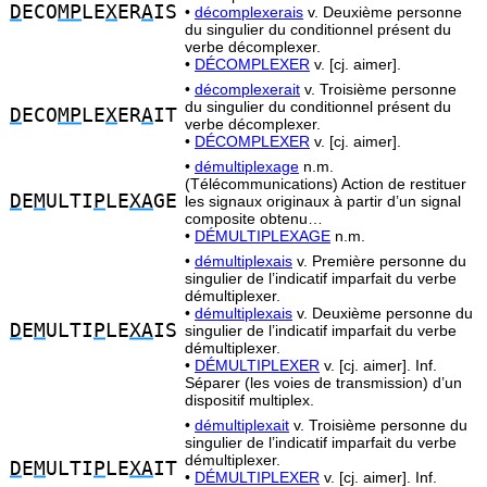
D
ECO
MP
LE
X
ER
A
IS
•
décomplexerais
v. Deuxième personne
du singulier du conditionnel présent du
verbe décomplexer.
•
DÉCOMPLEXER
v. [cj. aimer].
•
décomplexerait
v. Troisième personne
du singulier du conditionnel présent du
D
ECO
MP
LE
X
ER
A
IT
verbe décomplexer.
•
DÉCOMPLEXER
v. [cj. aimer].
•
démultiplexage
n.m.
(Télécommunications) Action de restituer
D
E
M
ULTI
P
LE
XA
GE
les signaux originaux à partir d’un signal
composite obtenu…
•
DÉMULTIPLEXAGE
n.m.
•
démultiplexais
v. Première personne du
singulier de l’indicatif imparfait du verbe
démultiplexer.
•
démultiplexais
v. Deuxième personne du
D
E
M
ULTI
P
LE
XA
IS
singulier de l’indicatif imparfait du verbe
démultiplexer.
•
DÉMULTIPLEXER
v. [cj. aimer]. Inf.
Séparer (les voies de transmission) d’un
dispositif multiplex.
•
démultiplexait
v. Troisième personne du
singulier de l’indicatif imparfait du verbe
démultiplexer.
D
E
M
ULTI
P
LE
XA
IT
•
DÉMULTIPLEXER
v. [cj. aimer]. Inf.