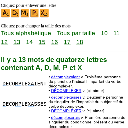
Cliquez pour enlever une lettre
Cliquez pour changer la taille des mots
Tous alphabétique
Tous par taille
10
11
12
13
14
15
16
17
18
Il y a 13 mots de quatorze lettres
contenant A, D, M, P et X
•
décomplexaient
v. Troisième personne
du pluriel de l’indicatif imparfait du verbe
D
ECO
MP
LE
XA
IENT
décomplexer.
•
DÉCOMPLEXER
v. [cj. aimer].
•
décomplexasses
v. Deuxième personne
du singulier de l’imparfait du subjonctif du
D
ECO
MP
LE
XA
SSES
verbe décomplexer.
•
DÉCOMPLEXER
v. [cj. aimer].
•
décomplexerais
v. Première personne du
singulier du conditionnel présent du verbe
décomplexer.