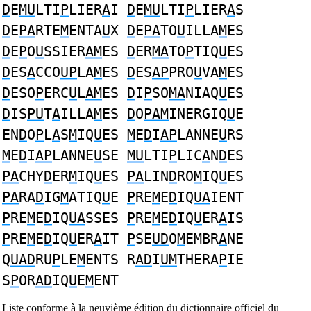
D
E
MU
LTI
P
LIER
A
I
D
E
MU
LTI
P
LIER
A
S
D
E
PA
RTE
M
ENTA
U
X
D
E
PA
TO
U
ILLA
M
ES
D
E
P
O
U
SSIER
AM
ES
D
ER
MA
TO
P
TIQ
U
ES
D
ES
A
CCO
UP
LA
M
ES
D
ES
AP
PRO
U
VA
M
ES
D
ESO
P
ERC
U
L
AM
ES
D
I
P
SO
MA
NIAQ
U
ES
D
IS
PU
T
A
ILLA
M
ES
D
O
PAM
INERGIQ
U
E
EN
D
O
P
L
A
S
M
IQ
U
ES
M
E
D
I
AP
LANNE
U
RS
M
E
D
I
AP
LANNE
U
SE
MU
LTI
P
LIC
A
N
D
ES
PA
CHY
D
ER
M
IQ
U
ES
PA
LIN
D
RO
M
IQ
U
ES
PA
RA
D
IG
M
ATIQ
U
E
P
RE
M
E
D
IQ
UA
IENT
P
RE
M
E
D
IQ
UA
SSES
P
RE
M
E
D
IQ
U
ER
A
IS
P
RE
M
E
D
IQ
U
ER
A
IT
P
SE
UD
O
M
EMBR
A
NE
Q
UAD
RU
P
LE
M
ENTS R
AD
I
UM
THERA
P
IE
S
P
OR
AD
IQ
U
E
M
ENT
Liste conforme à la neuvième édition du dictionnaire officiel du