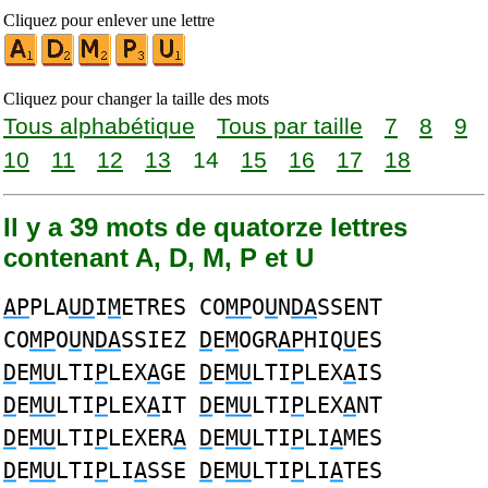
Cliquez pour enlever une lettre
Cliquez pour changer la taille des mots
Tous alphabétique
Tous par taille
7
8
9
10
11
12
13
14
15
16
17
18
Il y a 39 mots de quatorze lettres
contenant A, D, M, P et U
AP
PLA
UD
I
M
ETRES CO
MP
O
U
N
DA
SSENT
CO
MP
O
U
N
DA
SSIEZ
D
E
M
OGR
AP
HIQ
U
ES
D
E
MU
LTI
P
LEX
A
GE
D
E
MU
LTI
P
LEX
A
IS
D
E
MU
LTI
P
LEX
A
IT
D
E
MU
LTI
P
LEX
A
NT
D
E
MU
LTI
P
LEXER
A
D
E
MU
LTI
P
LI
A
MES
D
E
MU
LTI
P
LI
A
SSE
D
E
MU
LTI
P
LI
A
TES