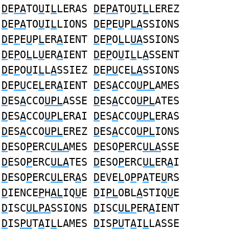
D
E
PA
TO
U
I
L
LERAS
D
E
PA
TO
U
I
L
LEREZ
D
E
PA
TO
U
I
L
LIONS
D
E
P
E
U
P
LA
SSIONS
D
E
P
E
U
P
L
ER
A
IENT
D
E
P
O
L
L
UA
SSIONS
D
E
P
O
L
L
U
ER
A
IENT
D
E
P
O
U
I
L
L
A
SSENT
D
E
P
O
U
I
L
L
A
SSIEZ
D
E
PU
CE
LA
SSIONS
D
E
PU
CE
L
ER
A
IENT
D
ES
A
CCO
UPL
AMES
D
ES
A
CCO
UPL
ASSE
D
ES
A
CCO
UPL
ATES
D
ES
A
CCO
UPL
ERAI
D
ES
A
CCO
UPL
ERAS
D
ES
A
CCO
UPL
EREZ
D
ES
A
CCO
UPL
IONS
D
ESO
P
ERC
ULA
MES
D
ESO
P
ERC
ULA
SSE
D
ESO
P
ERC
ULA
TES
D
ESO
P
ERC
UL
ER
A
I
D
ESO
P
ERC
UL
ER
A
S
D
EVE
L
O
P
P
A
TE
U
RS
D
IENCE
P
H
AL
IQ
U
E
D
I
PL
OBL
A
STIQ
U
E
D
ISC
ULPA
SSIONS
D
ISC
ULP
ER
A
IENT
D
IS
PU
T
A
I
L
LAMES
D
IS
PU
T
A
I
L
LASSE