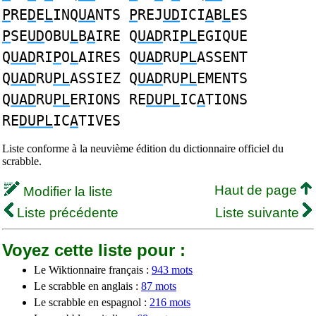
P
RE
D
E
L
INQ
UA
NTS
P
REJ
UD
ICI
A
B
L
ES
P
SE
UD
OBU
L
B
A
IRE Q
UAD
RI
PL
EGIQUE
Q
UAD
RI
P
O
L
AIRES Q
UAD
RU
PL
ASSENT
Q
UAD
RU
PL
ASSIEZ Q
UAD
RU
PL
EMENTS
Q
UAD
RU
PL
ERIONS RE
DUPL
IC
A
TIONS
RE
DUPL
IC
A
TIVES
Liste conforme à la neuvième édition du dictionnaire officiel du
scrabble.
Haut de page
Modifier la liste
Liste précédente
Liste suivante
Voyez cette liste pour :
Le Wiktionnaire français :
943 mots
Le scrabble en anglais :
87 mots
Le scrabble en espagnol :
216 mots