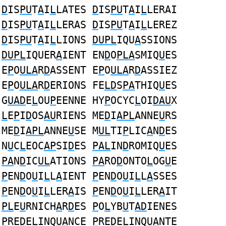
D
IS
PU
T
A
I
L
LATES
D
IS
PU
T
A
I
L
LERAI
D
IS
PU
T
A
I
L
LERAS
D
IS
PU
T
A
I
L
LEREZ
D
IS
PU
T
A
I
L
LIONS
DUPL
IQU
A
SSIONS
DUPL
IQUER
A
IENT EN
D
O
PLA
SMIQ
U
ES
E
P
O
ULA
R
D
ASSENT E
P
O
ULA
R
D
ASSIEZ
E
P
O
ULA
R
D
ERIONS FE
LD
S
PA
THIQ
U
ES
G
UAD
E
L
OU
P
EENNE HY
P
OCYC
L
OI
DAU
X
L
E
P
I
D
OS
AU
RIENS ME
D
I
APL
ANNE
U
RS
ME
D
I
APL
ANNE
U
SE M
UL
TI
P
LIC
A
N
D
ES
N
U
C
L
EOC
AP
SI
D
ES
PAL
IN
D
ROMIQ
U
ES
PA
N
D
IC
UL
ATIONS
PA
RO
D
ONTO
L
OG
U
E
P
EN
D
O
U
I
L
L
A
IENT
P
EN
D
O
U
I
L
L
A
SSES
P
EN
D
O
U
I
L
LER
A
IS
P
EN
D
O
U
I
L
LER
A
IT
PL
E
U
RNICH
A
R
D
ES
P
O
L
YB
U
T
AD
IENES
P
RE
D
E
L
INQ
UA
NCE
P
RE
D
E
L
INQ
UA
NTE