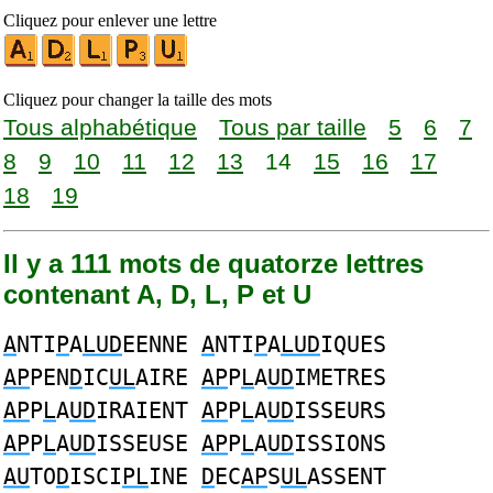
Cliquez pour enlever une lettre
Cliquez pour changer la taille des mots
Tous alphabétique
Tous par taille
5
6
7
8
9
10
11
12
13
14
15
16
17
18
19
Il y a 111 mots de quatorze lettres
contenant A, D, L, P et U
A
NTI
P
A
LUD
EENNE
A
NTI
P
A
LUD
IQUES
AP
PEN
D
IC
UL
AIRE
AP
P
L
A
UD
IMETRES
AP
P
L
A
UD
IRAIENT
AP
P
L
A
UD
ISSEURS
AP
P
L
A
UD
ISSEUSE
AP
P
L
A
UD
ISSIONS
AU
TO
D
ISCI
PL
INE
D
EC
AP
S
UL
ASSENT