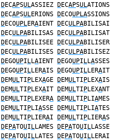
D
EC
AP
S
UL
ASSIEZ
D
EC
AP
S
UL
ATIONS
D
EC
AP
S
UL
ERIONS
D
ECO
UPLA
SSIONS
D
ECO
UPL
ER
A
IENT
D
EC
ULPA
BILISAI
D
EC
ULPA
BILISAS
D
EC
ULPA
BILISAT
D
EC
ULPA
BILISEE
D
EC
ULPA
BILISER
D
EC
ULPA
BILISES
D
EC
ULPA
BILISEZ
D
EGO
UP
I
L
L
A
IENT
D
EGO
UP
I
L
L
A
SSES
D
EGO
UP
I
L
LER
A
IS
D
EGO
UP
I
L
LER
A
IT
D
EM
UL
TI
P
LEX
A
GE
D
EM
UL
TI
P
LEX
A
IS
D
EM
UL
TI
P
LEX
A
IT
D
EM
UL
TI
P
LEX
A
NT
D
EM
UL
TI
P
LEXER
A
D
EM
UL
TI
P
LI
A
MES
D
EM
UL
TI
P
LI
A
SSE
D
EM
UL
TI
P
LI
A
TES
D
EM
UL
TI
P
LIER
A
I
D
EM
UL
TI
P
LIER
A
S
D
E
PA
TO
U
I
L
LAMES
D
E
PA
TO
U
I
L
LASSE
D
E
PA
TO
U
I
L
LATES
D
E
PA
TO
U
I
L
LERAI