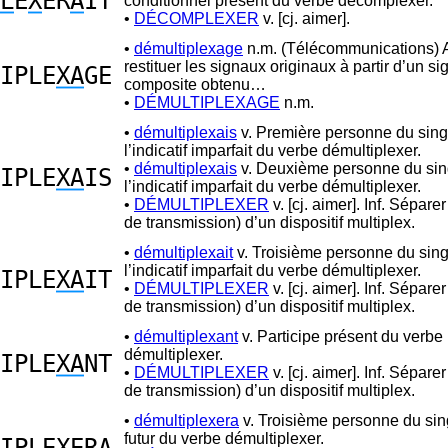
L
E
X
ER
A
IT
conditionnel présent du verbe décomplexer.
•
DÉCOMPLEXER
v. [cj. aimer].
•
démultiplexage
n.m. (Télécommunications) 
restituer les signaux originaux à partir d’un si
IPLE
XA
GE
composite obtenu…
•
DÉMULTIPLEXAGE
n.m.
•
démultiplexais
v. Première personne du sing
l’indicatif imparfait du verbe démultiplexer.
•
démultiplexais
v. Deuxième personne du sin
IPLE
XA
IS
l’indicatif imparfait du verbe démultiplexer.
•
DÉMULTIPLEXER
v. [cj. aimer]. Inf. Séparer
de transmission) d’un dispositif multiplex.
•
démultiplexait
v. Troisième personne du sing
l’indicatif imparfait du verbe démultiplexer.
IPLE
XA
IT
•
DÉMULTIPLEXER
v. [cj. aimer]. Inf. Séparer
de transmission) d’un dispositif multiplex.
•
démultiplexant
v. Participe présent du verbe
démultiplexer.
IPLE
XA
NT
•
DÉMULTIPLEXER
v. [cj. aimer]. Inf. Séparer
de transmission) d’un dispositif multiplex.
•
démultiplexera
v. Troisième personne du sin
futur du verbe démultiplexer.