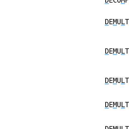
D
ECO
M
P
D
E
M
U
L
T
D
E
M
U
L
T
D
E
M
U
L
T
D
E
M
U
L
T