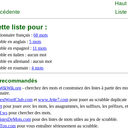
Haut
écédente
Liste
tte liste pour :
ionnaire français :
68 mots
bble en anglais :
5 mots
bble en espagnol :
11 mots
ble en italien : aucun mot
bble en allemand : aucun mot
bble en roumain :
4 mots
b recommandés
WikWik.org
- cherchez des mots et construisez des listes à partir des mo
naire.
stWordClub.com
et
www.Jette7.com
pour jouer au scrabble duplicate 
t
pour jouer avec les mots, les anagrammes, les suffixes, les préfixes, et
f.ws
pour chercher des mots.
stesDeMots.com
pour des listes de mots utiles au jeu de scrabble.
iTop.com
pour vous entraîner sérieusement au scrabble.