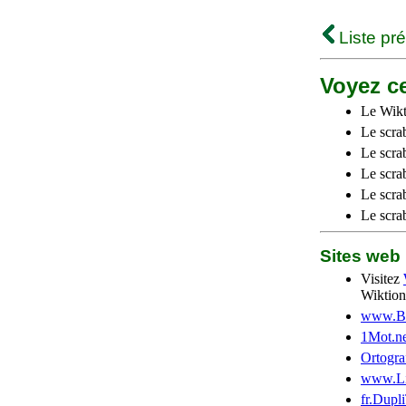
Liste pr
Voyez ce
Le Wikt
Le scra
Le scra
Le scrab
Le scra
Le scra
Sites we
Visitez
Wiktion
www.Be
1Mot.ne
Ortogra
www.Li
fr.Dupl