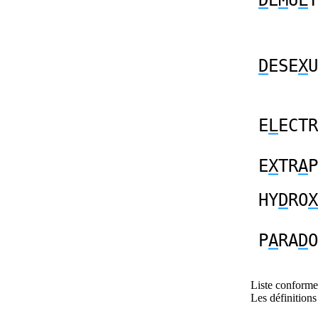
D
E
M
U
L
T
D
ESE
X
U
E
L
ECTR
E
X
TR
A
P
HY
D
RO
X
P
A
RA
D
O
Liste conforme 
Les définitions