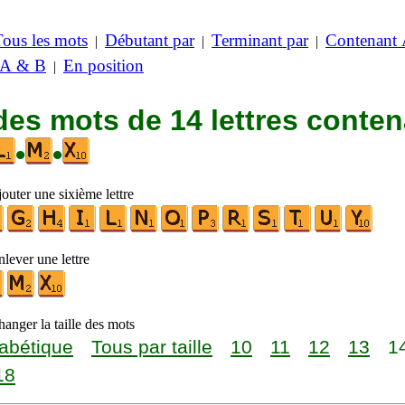
Tous les mots
Débutant par
Terminant par
Contenant
|
|
|
 A & B
En position
|
des mots de 14 lettres conte
•
•
outer une sixième lettre
lever une lettre
anger la taille des mots
abétique
Tous par taille
10
11
12
13
1
18