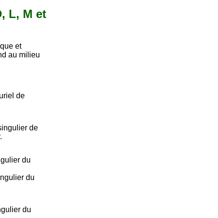
, L, M et
ique et
nd au milieu
uriel de
ingulier de
.
gulier du
ngulier du
gulier du