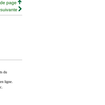
 de page
 suivante
ts du
en ligne.
c.