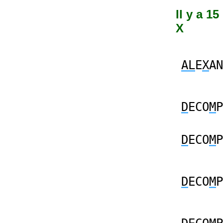
Il y a 1
X
AL
E
X
AN
D
ECO
M
P
D
ECO
M
P
D
ECO
M
P