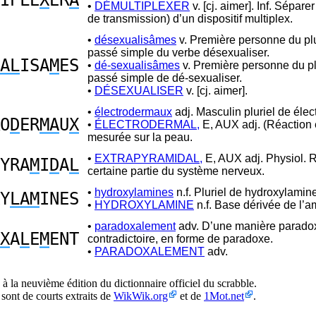
IPLE
X
ER
A
•
DÉMULTIPLEXER
v. [cj. aimer]. Inf. Séparer
de transmission) d’un dispositif multiplex.
•
désexualisâmes
v. Première personne du plu
passé simple du verbe désexualiser.
AL
ISA
M
ES
•
dé-sexualisâmes
v. Première personne du pl
passé simple de dé-sexualiser.
•
DÉSEXUALISER
v. [cj. aimer].
•
électrodermaux
adj. Masculin pluriel de élec
O
D
ER
MA
U
X
•
ÉLECTRODERMAL,
E, AUX adj. (Réaction 
mesurée sur la peau.
•
EXTRAPYRAMIDAL,
E, AUX adj. Physiol. R
YRA
M
I
D
A
L
certaine partie du système nerveux.
•
hydroxylamines
n.f. Pluriel de hydroxylamin
Y
LAM
INES
•
HYDROXYLAMINE
n.f. Base dérivée de l’
•
paradoxalement
adv. D’une manière parado
X
A
L
E
M
ENT
contradictoire, en forme de paradoxe.
•
PARADOXALEMENT
adv.
à la neuvième édition du dictionnaire officiel du scrabble.
 sont de courts extraits de
WikWik.org
et de
1Mot.net
.