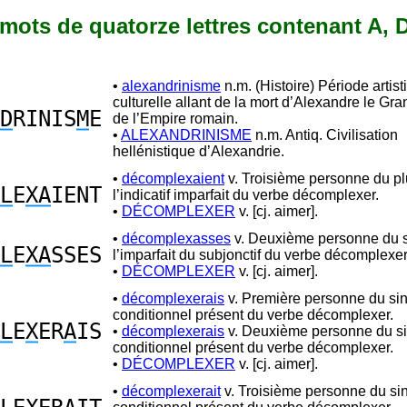
5 mots de quatorze lettres contenant A, D
•
alexandrinisme
n.m. (Histoire) Période artist
culturelle allant de la mort d’Alexandre le Gra
D
RINIS
M
E
de l’Empire romain.
•
ALEXANDRINISME
n.m. Antiq. Civilisation
hellénistique d’Alexandrie.
•
décomplexaient
v. Troisième personne du pl
L
E
XA
IENT
l’indicatif imparfait du verbe décomplexer.
•
DÉCOMPLEXER
v. [cj. aimer].
•
décomplexasses
v. Deuxième personne du s
L
E
XA
SSES
l’imparfait du subjonctif du verbe décomplexer
•
DÉCOMPLEXER
v. [cj. aimer].
•
décomplexerais
v. Première personne du sin
conditionnel présent du verbe décomplexer.
L
E
X
ER
A
IS
•
décomplexerais
v. Deuxième personne du si
conditionnel présent du verbe décomplexer.
•
DÉCOMPLEXER
v. [cj. aimer].
•
décomplexerait
v. Troisième personne du sin