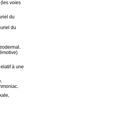
 (les voies
riel du
uriel du
trodermal.
émotive)
elatif à une
e.
ammoniac.
xale,