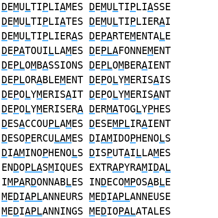
D
E
M
U
L
TI
P
LI
A
MES
D
E
M
U
L
TI
P
LI
A
SSE
D
E
M
U
L
TI
P
LI
A
TES
D
E
M
U
L
TI
P
LIER
A
I
D
E
M
U
L
TI
P
LIER
A
S
D
E
PA
RTE
M
ENTA
L
E
D
E
PA
TOUI
L
LA
M
ES
D
E
PLA
FONNE
M
ENT
D
E
PL
O
M
B
A
SSIONS
D
E
PL
O
M
BER
A
IENT
D
E
PL
OR
A
BLE
M
ENT
D
E
P
O
L
Y
M
ERIS
A
IS
D
E
P
O
L
Y
M
ERIS
A
IT
D
E
P
O
L
Y
M
ERIS
A
NT
D
E
P
O
L
Y
M
ERISER
A
D
ER
MA
TOG
L
Y
P
HES
D
ES
A
CCOU
PL
A
M
ES
D
ESE
MPL
IR
A
IENT
D
ESO
P
ERCU
LAM
ES
D
I
AM
IDO
P
HENO
L
S
D
I
AM
INO
P
HENO
L
S
D
IS
P
UT
A
I
L
LA
M
ES
EN
D
O
PLA
S
M
IQUES EXTR
AP
YRA
M
I
D
A
L
I
MPA
R
D
ONNAB
L
ES IN
D
ECO
MP
OS
A
B
L
E
M
E
D
I
APL
ANNEURS
M
E
D
I
APL
ANNEUSE
M
E
D
I
APL
ANNINGS
M
E
D
IO
PAL
ATALES