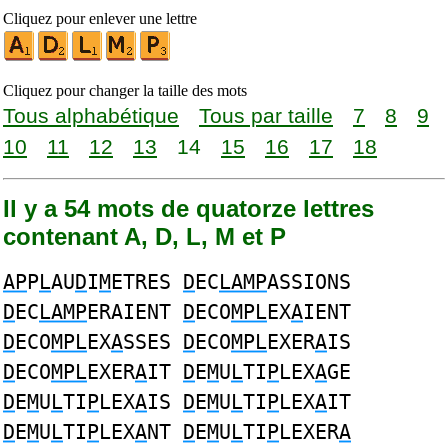
Cliquez pour enlever une lettre
Cliquez pour changer la taille des mots
Tous alphabétique
Tous par taille
7
8
9
10
11
12
13
14
15
16
17
18
Il y a 54 mots de quatorze lettres
contenant A, D, L, M et P
AP
P
L
AU
D
I
M
ETRES
D
EC
LAMP
ASSIONS
D
EC
LAMP
ERAIENT
D
ECO
MPL
EX
A
IENT
D
ECO
MPL
EX
A
SSES
D
ECO
MPL
EXER
A
IS
D
ECO
MPL
EXER
A
IT
D
E
M
U
L
TI
P
LEX
A
GE
D
E
M
U
L
TI
P
LEX
A
IS
D
E
M
U
L
TI
P
LEX
A
IT
D
E
M
U
L
TI
P
LEX
A
NT
D
E
M
U
L
TI
P
LEXER
A