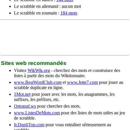
Le scrabble en allemand : aucun mot
Le scrabble en roumain :
184 mots
Sites web recommandés
Visitez
WikWik.org
- cherchez des mots et construisez des
listes à partir des mots du Wiktionnaire.
www.BestWordClub.com
et
www.Jette7.com
pour jouer au
scrabble duplicate en ligne.
1Mot.net
pour jouer avec les mots, les anagrammes, les
suffixes, les préfixes, etc.
Ortograf.ws
pour chercher des mots.
www.ListesDeMots.com
pour des listes de mots utiles au jeu
de scrabble.
fr.DupliTop.com
pour vous entraîner sérieusement au
scrabble.