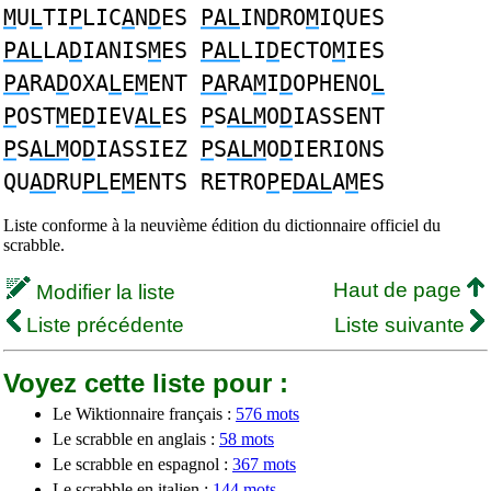
M
U
L
TI
P
LIC
A
N
D
ES
PAL
IN
D
RO
M
IQUES
PAL
LA
D
IANIS
M
ES
PAL
LI
D
ECTO
M
IES
PA
RA
D
OXA
L
E
M
ENT
PA
RA
M
I
D
OPHENO
L
P
OST
M
E
D
IEV
AL
ES
P
S
ALM
O
D
IASSENT
P
S
ALM
O
D
IASSIEZ
P
S
ALM
O
D
IERIONS
QU
AD
RU
PL
E
M
ENTS RETRO
P
E
DAL
A
M
ES
Liste conforme à la neuvième édition du dictionnaire officiel du
scrabble.
Haut de page
Modifier la liste
Liste précédente
Liste suivante
Voyez cette liste pour :
Le Wiktionnaire français :
576 mots
Le scrabble en anglais :
58 mots
Le scrabble en espagnol :
367 mots
Le scrabble en italien :
144 mots