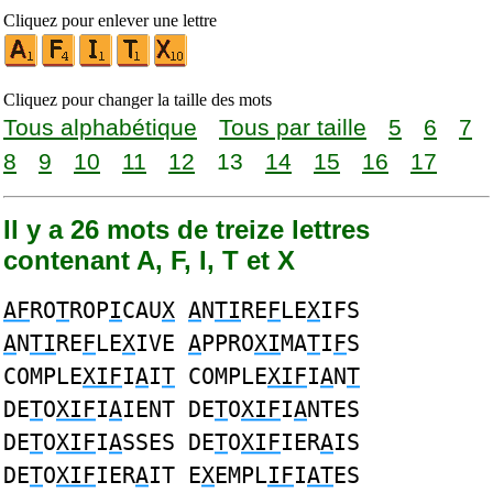
Cliquez pour enlever une lettre
Cliquez pour changer la taille des mots
Tous alphabétique
Tous par taille
5
6
7
8
9
10
11
12
13
14
15
16
17
Il y a 26 mots de treize lettres
contenant A, F, I, T et X
AF
RO
T
ROP
I
CAU
X
A
N
TI
RE
F
LE
X
IFS
A
N
TI
RE
F
LE
X
IVE
A
PPRO
XI
MA
T
I
F
S
COMPLE
XIF
I
A
I
T
COMPLE
XIF
I
A
N
T
DE
T
O
XIF
I
A
IENT DE
T
O
XIF
I
A
NTES
DE
T
O
XIF
I
A
SSES DE
T
O
XIF
IER
A
IS
DE
T
O
XIF
IER
A
IT E
X
EMPL
IF
I
AT
ES