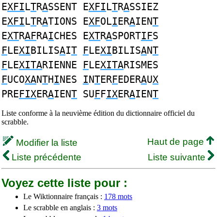
E
XFI
L
T
R
A
SSENT E
XFI
L
T
R
A
SSIEZ
E
XFI
L
T
R
A
TIONS E
XF
OL
I
ER
A
IEN
T
E
XT
R
AF
RA
I
CHES E
XT
R
A
SPORT
IF
S
F
LE
XI
BILIS
A
I
T
F
LE
XI
BILIS
A
N
T
F
LE
XITA
RIENNE
F
LE
XITA
RISMES
F
UCO
XA
N
T
H
I
NES
I
N
T
ER
F
EDER
A
U
X
PRE
FIX
ER
A
IEN
T
SU
F
F
IX
ER
A
IEN
T
Liste conforme à la neuvième édition du dictionnaire officiel du
scrabble.
Haut de page
Modifier la liste
Liste précédente
Liste suivante
Voyez cette liste pour :
Le Wiktionnaire français :
178 mots
Le scrabble en anglais :
3 mots