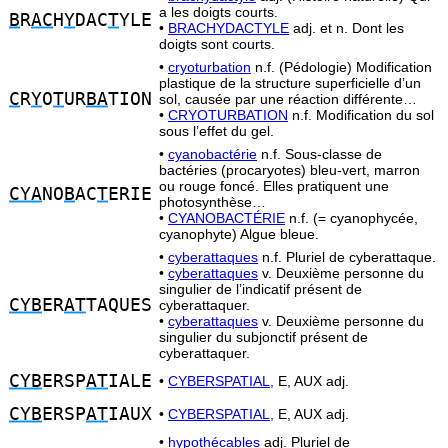
a les doigts courts.
B
R
AC
H
Y
DAC
T
YLE
•
BRACHYDACTYLE
adj. et n. Dont les
doigts sont courts.
•
cryoturbation
n.f. (Pédologie) Modification
plastique de la structure superficielle d’un
C
R
Y
O
T
UR
BA
TION
sol, causée par une réaction différente…
•
CRYOTURBATION
n.f. Modification du sol
sous l’effet du gel.
•
cyanobactérie
n.f. Sous-classe de
bactéries (procaryotes) bleu-vert, marron
ou rouge foncé. Elles pratiquent une
CYA
NO
B
AC
T
ERIE
photosynthèse…
•
CYANOBACTÉRIE
n.f. (= cyanophycée,
cyanophyte) Algue bleue.
•
cyberattaques
n.f. Pluriel de cyberattaque.
•
cyberattaques
v. Deuxième personne du
singulier de l’indicatif présent de
CYB
ER
AT
TAQUES
cyberattaquer.
•
cyberattaques
v. Deuxième personne du
singulier du subjonctif présent de
cyberattaquer.
CYB
ERSP
AT
IALE
•
CYBERSPATIAL,
E, AUX adj.
CYB
ERSP
AT
IAUX
•
CYBERSPATIAL,
E, AUX adj.
•
hypothécables
adj. Pluriel de