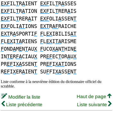
EXF
IL
T
R
A
IENT
EXF
IL
T
R
A
SSES
EXF
IL
T
R
A
TION
EXF
IL
T
RER
A
IS
EXF
IL
T
RER
A
IT
EXF
OLI
A
SSEN
T
EXF
OLI
AT
IONS
EXT
R
AF
RAICHE
EXT
R
A
SPORTI
F
F
L
EX
IBILIS
AT
F
L
EX
I
TA
RIENS
F
L
EX
I
TA
RISME
F
OND
A
M
E
N
T
AU
X
F
UCO
XA
N
T
HIN
E
IN
TE
R
FA
CIAU
X
PR
EF
EC
T
OR
A
U
X
PR
EF
I
XA
SSEN
T
PR
EF
I
XAT
IONS
R
EF
I
X
ER
A
IEN
T
SU
F
FI
XA
SS
E
N
T
Liste conforme à la neuvième édition du dictionnaire officiel du
scrabble.
Haut de page
Modifier la liste
Liste précédente
Liste suivante