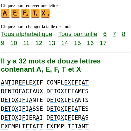
Cliquez pour enlever une lettre
Cliquez pour changer la taille des mots
Tous alphabétique
Tous par taille
6
7
8
9
10
11
12
13
14
15
16
17
Il y a 32 mots de douze lettres
contenant A, E, F, T et X
A
N
T
IR
EF
LE
X
IF COMPL
EX
I
F
I
AT
D
E
N
T
O
FA
CIAU
X
D
ET
O
X
I
F
I
A
MES
D
ET
O
X
I
F
I
A
NTE D
ET
O
X
I
F
I
A
NTS
D
ET
O
X
I
F
I
A
SSE D
ET
O
X
I
F
I
A
TES
D
ET
O
X
I
F
IER
A
I D
ET
O
X
I
F
IER
A
S
EX
EMPLI
F
I
A
I
T
EX
EMPLI
F
I
A
N
T