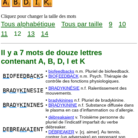
Cliquez pour changer la taille des mots
Tous alphabétique
Tous par taille
9
10
11
12
13
14
Il y a 7 mots de douze lettres
contenant A, B, D, I et K
•
biofeedbacks
n.m. Pluriel de biofeedback.
BI
OFEE
D
B
A
C
K
S
•
BIOFEEDBACK
n.m. Psych. Thérapie de
contrôle des fonctions physiologiques.
•
BRADYKINÉSIE
n.f. Ralentissement des
B
R
AD
Y
KI
NESIE
mouvements.
•
bradykinines
n.f. Pluriel de bradykinine.
B
R
AD
Y
KI
NINES
•
BRADYKININE
n.f. Substance diffusée dans
le plasma en cas d’inflammation ou d’allergie.
•
débreakaient
v. Troisième personne du
pluriel de l’indicatif imparfait du verbe
débreaker.
D
E
B
RE
AK
A
I
ENT
•
DÉBREAKER
v. [cj. aimer]. Au tennis,
contrer (un adversaire) en reprenant son