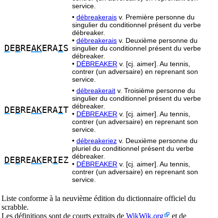
service.
•
débreakerais
v. Première personne du
singulier du conditionnel présent du verbe
débreaker.
•
débreakerais
v. Deuxième personne du
D
E
B
RE
AK
ERA
I
S
singulier du conditionnel présent du verbe
débreaker.
•
DÉBREAKER
v. [cj. aimer]. Au tennis,
contrer (un adversaire) en reprenant son
service.
•
débreakerait
v. Troisième personne du
singulier du conditionnel présent du verbe
débreaker.
D
E
B
RE
AK
ERA
I
T
•
DÉBREAKER
v. [cj. aimer]. Au tennis,
contrer (un adversaire) en reprenant son
service.
•
débreakeriez
v. Deuxième personne du
pluriel du conditionnel présent du verbe
débreaker.
D
E
B
RE
AK
ER
I
EZ
•
DÉBREAKER
v. [cj. aimer]. Au tennis,
contrer (un adversaire) en reprenant son
service.
Liste conforme à la neuvième édition du dictionnaire officiel du
scrabble.
Les définitions sont de courts extraits de
WikWik.org
et de