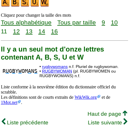
Cliquez pour changer la taille des mots
Tous alphabétique
Tous par taille
9
10
11
12
13
14
16
Il y a un seul mot d'onze lettres
contenant A, B, S, U et W
•
rugbywomans
n.f. Pluriel de rugbywoman.
R
U
G
B
Y
W
OM
A
N
S
•
RUGBYWOMAN
(pl. RUGBYWOMEN ou
RUGBYWOMANS) n.f.
Liste conforme à la neuvième édition du dictionnaire officiel du
scrabble.
Les définitions sont de courts extraits de
WikWik.org
et de
1Mot.net
.
Haut de page
Liste précédente
Liste suivante