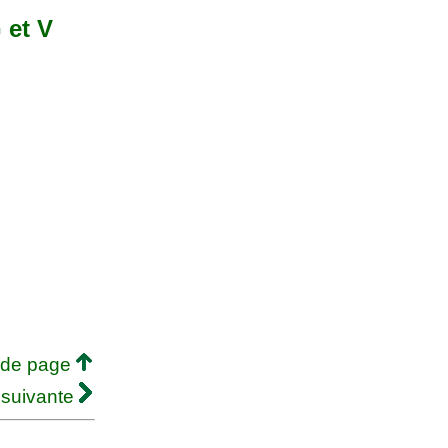
 et V
 de page
 suivante