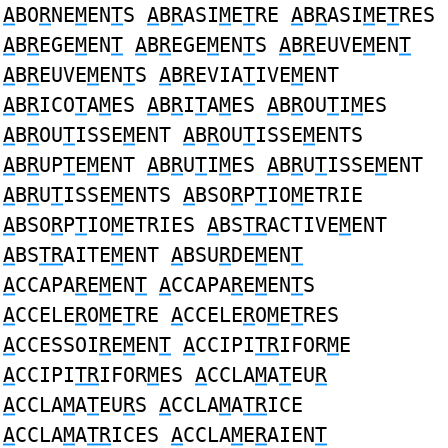
A
BO
R
NE
M
EN
T
S
A
B
R
ASI
M
E
T
RE
A
B
R
ASI
M
E
T
RES
A
B
R
EGE
M
EN
T
A
B
R
EGE
M
EN
T
S
A
B
R
EUVE
M
EN
T
A
B
R
EUVE
M
EN
T
S
A
B
R
EVIA
T
IVE
M
ENT
A
B
R
ICO
T
A
M
ES
A
B
R
I
T
A
M
ES
A
B
R
OU
T
I
M
ES
A
B
R
OU
T
ISSE
M
ENT
A
B
R
OU
T
ISSE
M
ENTS
A
B
R
UP
T
E
M
ENT
A
B
R
U
T
I
M
ES
A
B
R
U
T
ISSE
M
ENT
A
B
R
U
T
ISSE
M
ENTS
A
BSO
R
P
T
IO
M
ETRIE
A
BSO
R
P
T
IO
M
ETRIES
A
BS
TR
ACTIVE
M
ENT
A
BS
TR
AITE
M
ENT
A
BSU
R
DE
M
EN
T
A
CCAPA
R
E
M
EN
T
A
CCAPA
R
E
M
EN
T
S
A
CCELE
R
O
M
E
T
RE
A
CCELE
R
O
M
E
T
RES
A
CCESSOI
R
E
M
EN
T
A
CCIPI
TR
IFOR
M
E
A
CCIPI
TR
IFOR
M
ES
A
CCLA
M
A
T
EU
R
A
CCLA
M
A
T
EU
R
S
A
CCLA
M
A
TR
ICE
A
CCLA
M
A
TR
ICES
A
CCLA
M
E
R
AIEN
T