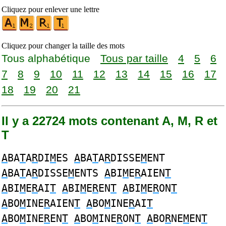
Cliquez pour enlever une lettre
Cliquez pour changer la taille des mots
Tous alphabétique
Tous par taille
4
5
6
7
8
9
10
11
12
13
14
15
16
17
18
19
20
21
Il y a 22724 mots contenant A, M, R et
T
A
BA
T
A
R
DI
M
ES
A
BA
T
A
R
DISSE
M
ENT
A
BA
T
A
R
DISSE
M
ENTS
A
BI
M
E
R
AIEN
T
A
BI
M
E
R
AI
T
A
BI
M
E
R
EN
T
A
BI
M
E
R
ON
T
A
BO
M
INE
R
AIEN
T
A
BO
M
INE
R
AI
T
A
BO
M
INE
R
EN
T
A
BO
M
INE
R
ON
T
A
BO
R
NE
M
EN
T