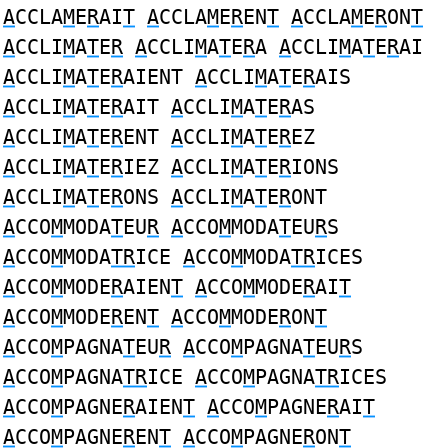
A
CCLA
M
E
R
AI
T
A
CCLA
M
E
R
EN
T
A
CCLA
M
E
R
ON
T
A
CCLI
M
A
T
E
R
A
CCLI
M
A
T
E
R
A
A
CCLI
M
A
T
E
R
AI
A
CCLI
M
A
T
E
R
AIENT
A
CCLI
M
A
T
E
R
AIS
A
CCLI
M
A
T
E
R
AIT
A
CCLI
M
A
T
E
R
AS
A
CCLI
M
A
T
E
R
ENT
A
CCLI
M
A
T
E
R
EZ
A
CCLI
M
A
T
E
R
IEZ
A
CCLI
M
A
T
E
R
IONS
A
CCLI
M
A
T
E
R
ONS
A
CCLI
M
A
T
E
R
ONT
A
CCO
M
MODA
T
EU
R
A
CCO
M
MODA
T
EU
R
S
A
CCO
M
MODA
TR
ICE
A
CCO
M
MODA
TR
ICES
A
CCO
M
MODE
R
AIEN
T
A
CCO
M
MODE
R
AI
T
A
CCO
M
MODE
R
EN
T
A
CCO
M
MODE
R
ON
T
A
CCO
M
PAGNA
T
EU
R
A
CCO
M
PAGNA
T
EU
R
S
A
CCO
M
PAGNA
TR
ICE
A
CCO
M
PAGNA
TR
ICES
A
CCO
M
PAGNE
R
AIEN
T
A
CCO
M
PAGNE
R
AI
T
A
CCO
M
PAGNE
R
EN
T
A
CCO
M
PAGNE
R
ON
T