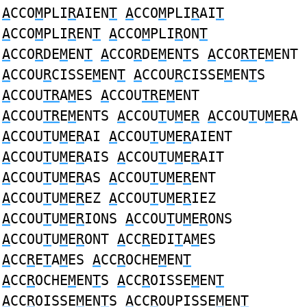
A
CCO
M
PLI
R
AIEN
T
A
CCO
M
PLI
R
AI
T
A
CCO
M
PLI
R
EN
T
A
CCO
M
PLI
R
ON
T
A
CCO
R
DE
M
EN
T
A
CCO
R
DE
M
EN
T
S
A
CCO
RT
E
M
ENT
A
CCOU
R
CISSE
M
EN
T
A
CCOU
R
CISSE
M
EN
T
S
A
CCOU
TR
A
M
ES
A
CCOU
TR
E
M
ENT
A
CCOU
TR
E
M
ENTS
A
CCOU
T
U
M
E
R
A
CCOU
T
U
M
E
R
A
A
CCOU
T
U
M
E
R
AI
A
CCOU
T
U
M
E
R
AIENT
A
CCOU
T
U
M
E
R
AIS
A
CCOU
T
U
M
E
R
AIT
A
CCOU
T
U
M
E
R
AS
A
CCOU
T
U
M
E
R
ENT
A
CCOU
T
U
M
E
R
EZ
A
CCOU
T
U
M
E
R
IEZ
A
CCOU
T
U
M
E
R
IONS
A
CCOU
T
U
M
E
R
ONS
A
CCOU
T
U
M
E
R
ONT
A
CC
R
EDI
T
A
M
ES
A
CC
R
E
T
A
M
ES
A
CC
R
OCHE
M
EN
T
A
CC
R
OCHE
M
EN
T
S
A
CC
R
OISSE
M
EN
T
A
CC
R
OISSE
M
EN
T
S
A
CC
R
OUPISSE
M
EN
T