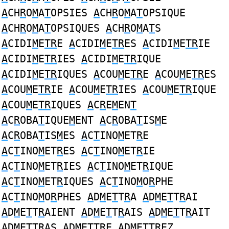
A
CH
R
O
M
A
T
OPSIES
A
CH
R
O
M
A
T
OPSIQUE
A
CH
R
O
M
A
T
OPSIQUES
A
CH
R
O
M
A
T
S
A
CIDI
M
E
TR
E
A
CIDI
M
E
TR
ES
A
CIDI
M
E
TR
IE
A
CIDI
M
E
TR
IES
A
CIDI
M
E
TR
IQUE
A
CIDI
M
E
TR
IQUES
A
COU
M
E
TR
E
A
COU
M
E
TR
ES
A
COU
M
E
TR
IE
A
COU
M
E
TR
IES
A
COU
M
E
TR
IQUE
A
COU
M
E
TR
IQUES
A
C
R
E
M
EN
T
A
C
R
OBA
T
IQUE
M
ENT
A
C
R
OBA
T
IS
M
E
A
C
R
OBA
T
IS
M
ES
A
C
T
INO
M
ET
R
E
A
C
T
INO
M
ET
R
ES
A
C
T
INO
M
ET
R
IE
A
C
T
INO
M
ET
R
IES
A
C
T
INO
M
ET
R
IQUE
A
C
T
INO
M
ET
R
IQUES
A
C
T
INO
M
O
R
PHE
A
C
T
INO
M
O
R
PHES
A
D
M
E
T
T
R
A
A
D
M
E
T
T
R
AI
A
D
M
E
T
T
R
AIENT
A
D
M
E
T
T
R
AIS
A
D
M
E
T
T
R
AIT
A
D
M
E
T
T
R
AS
A
D
M
E
T
T
R
E
A
D
M
E
T
T
R
EZ