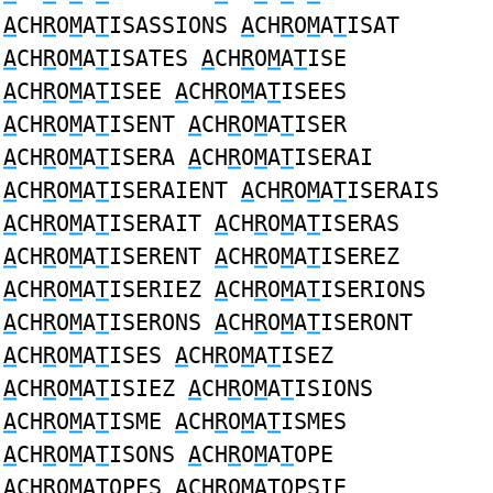
A
CH
R
O
M
A
T
ISASSIONS
A
CH
R
O
M
A
T
ISAT
A
CH
R
O
M
A
T
ISATES
A
CH
R
O
M
A
T
ISE
A
CH
R
O
M
A
T
ISEE
A
CH
R
O
M
A
T
ISEES
A
CH
R
O
M
A
T
ISENT
A
CH
R
O
M
A
T
ISER
A
CH
R
O
M
A
T
ISERA
A
CH
R
O
M
A
T
ISERAI
A
CH
R
O
M
A
T
ISERAIENT
A
CH
R
O
M
A
T
ISERAIS
A
CH
R
O
M
A
T
ISERAIT
A
CH
R
O
M
A
T
ISERAS
A
CH
R
O
M
A
T
ISERENT
A
CH
R
O
M
A
T
ISEREZ
A
CH
R
O
M
A
T
ISERIEZ
A
CH
R
O
M
A
T
ISERIONS
A
CH
R
O
M
A
T
ISERONS
A
CH
R
O
M
A
T
ISERONT
A
CH
R
O
M
A
T
ISES
A
CH
R
O
M
A
T
ISEZ
A
CH
R
O
M
A
T
ISIEZ
A
CH
R
O
M
A
T
ISIONS
A
CH
R
O
M
A
T
ISME
A
CH
R
O
M
A
T
ISMES
A
CH
R
O
M
A
T
ISONS
A
CH
R
O
M
A
T
OPE
A
CH
R
O
M
A
T
OPES
A
CH
R
O
M
A
T
OPSIE