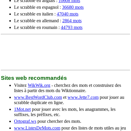
Le scrabble en anglais :
10608 mots
Le scrabble en espagnol :
36680 mots
Le scrabble en italien :
47040 mots
Le scrabble en allemand :
2864 mots
Le scrabble en roumain :
44793 mots
Sites web recommandés
Visitez
WikWik.org
- cherchez des mots et construisez des
listes à partir des mots du Wiktionnaire.
www.BestWordClub.com
et
www.Jette7.com
pour jouer au
scrabble duplicate en ligne.
1Mot.net
pour jouer avec les mots, les anagrammes, les
suffixes, les préfixes, etc.
Ortograf.ws
pour chercher des mots.
www.ListesDeMots.com
pour des listes de mots utiles au jeu