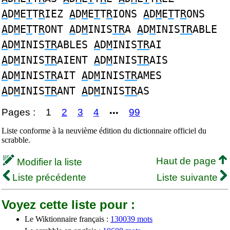
A
D
M
E
T
T
R
IEZ
A
D
M
E
T
T
R
IONS
A
D
M
E
T
T
R
ONS
A
D
M
E
T
T
R
ONT
A
D
M
INIS
TR
A
A
D
M
INIS
TR
ABLE
A
D
M
INIS
TR
ABLES
A
D
M
INIS
TR
AI
A
D
M
INIS
TR
AIENT
A
D
M
INIS
TR
AIS
A
D
M
INIS
TR
AIT
A
D
M
INIS
TR
AMES
A
D
M
INIS
TR
ANT
A
D
M
INIS
TR
AS
Pages :
1
2
3
4
99
•••
Liste conforme à la neuvième édition du dictionnaire officiel du
scrabble.
Haut de page
Modifier la liste
Liste précédente
Liste suivante
Voyez cette liste pour :
Le Wiktionnaire français :
130039 mots