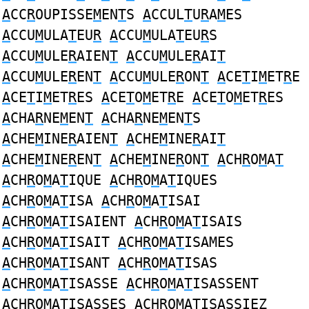
A
CC
R
OUPISSE
M
EN
T
S
A
CCUL
T
U
R
A
M
ES
A
CCU
M
ULA
T
EU
R
A
CCU
M
ULA
T
EU
R
S
A
CCU
M
ULE
R
AIEN
T
A
CCU
M
ULE
R
AI
T
A
CCU
M
ULE
R
EN
T
A
CCU
M
ULE
R
ON
T
A
CE
T
I
M
ET
R
E
A
CE
T
I
M
ET
R
ES
A
CE
T
O
M
ET
R
E
A
CE
T
O
M
ET
R
ES
A
CHA
R
NE
M
EN
T
A
CHA
R
NE
M
EN
T
S
A
CHE
M
INE
R
AIEN
T
A
CHE
M
INE
R
AI
T
A
CHE
M
INE
R
EN
T
A
CHE
M
INE
R
ON
T
A
CH
R
O
M
A
T
A
CH
R
O
M
A
T
IQUE
A
CH
R
O
M
A
T
IQUES
A
CH
R
O
M
A
T
ISA
A
CH
R
O
M
A
T
ISAI
A
CH
R
O
M
A
T
ISAIENT
A
CH
R
O
M
A
T
ISAIS
A
CH
R
O
M
A
T
ISAIT
A
CH
R
O
M
A
T
ISAMES
A
CH
R
O
M
A
T
ISANT
A
CH
R
O
M
A
T
ISAS
A
CH
R
O
M
A
T
ISASSE
A
CH
R
O
M
A
T
ISASSENT
A
CH
R
O
M
A
T
ISASSES
A
CH
R
O
M
A
T
ISASSIEZ