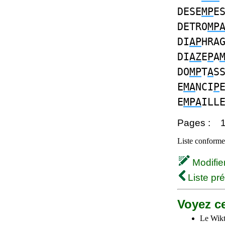
DESE
MP
E
DETRO
MP
DI
AP
HRA
DI
AZ
E
P
A
DO
MP
T
A
S
E
MA
NCI
P
E
MPA
ILL
Pages :
Liste conforme 
Modifier 
Liste pr
Voyez ce
Le Wikt