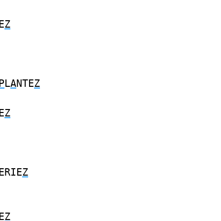
E
Z
P
L
A
NTE
Z
E
Z
ERIE
Z
E
Z