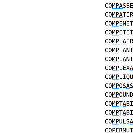
CO
MPA
SS
CO
MPA
TI
CO
MP
ENE
CO
MP
ETI
CO
MP
L
A
I
CO
MP
L
A
N
CO
MP
L
A
N
CO
MP
LEX
CO
MP
LIQ
CO
MP
OS
A
CO
MP
OUN
CO
MP
T
A
B
CO
MP
T
A
B
CO
MP
ULS
CO
P
ER
M
U