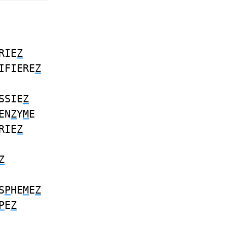
RIE
Z
IFIERE
Z
SSIE
Z
EN
Z
Y
M
E
RIE
Z
Z
S
P
HE
M
E
Z
P
E
Z