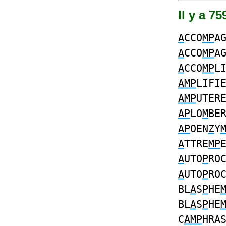
Il y a 7
A
CCO
MP
A
A
CCO
MP
A
A
CCO
MP
L
AMP
LIFI
AMP
UTER
AP
LO
M
BE
AP
OEN
Z
Y
A
TTRE
MP
A
UTO
P
RO
A
UTO
P
RO
BL
A
S
P
HE
BL
A
S
P
HE
C
AMP
HRA