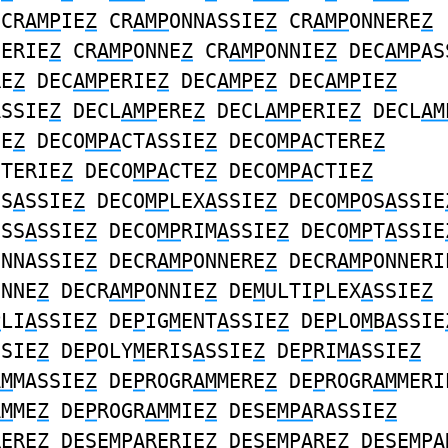
CR
AMP
IE
Z
CR
AMP
ONNASSIE
Z
CR
AMP
ONNERE
Z
NERIE
Z
CR
AMP
ONNE
Z
CR
AMP
ONNIE
Z
DEC
AMP
AS
RE
Z
DEC
AMP
ERIE
Z
DEC
AMP
E
Z
DEC
AMP
IE
Z
ASSIE
Z
DECL
AMP
ERE
Z
DECL
AMP
ERIE
Z
DECL
AM
IE
Z
DECO
MPA
CTASSIE
Z
DECO
MPA
CTERE
Z
CTERIE
Z
DECO
MPA
CTE
Z
DECO
MPA
CTIE
Z
NS
A
SSIE
Z
DECO
MP
LEX
A
SSIE
Z
DECO
MP
OS
A
SSIE
ESS
A
SSIE
Z
DECO
MP
RIM
A
SSIE
Z
DECO
MP
T
A
SSIE
ONNASSIE
Z
DECR
AMP
ONNERE
Z
DECR
AMP
ONNERI
ONNE
Z
DECR
AMP
ONNIE
Z
DE
M
ULTI
P
LEX
A
SSIE
Z
P
LI
A
SSIE
Z
DE
P
IG
M
ENT
A
SSIE
Z
DE
P
LO
M
B
A
SSIE
SSIE
Z
DE
P
OLY
M
ERIS
A
SSIE
Z
DE
P
RI
MA
SSIE
Z
AM
MASSIE
Z
DE
P
ROGR
AM
MERE
Z
DE
P
ROGR
AM
MERI
AM
ME
Z
DE
P
ROGR
AM
MIE
Z
DESE
MPA
RASSIE
Z
RERE
Z
DESE
MPA
RERIE
Z
DESE
MPA
RE
Z
DESE
MPA