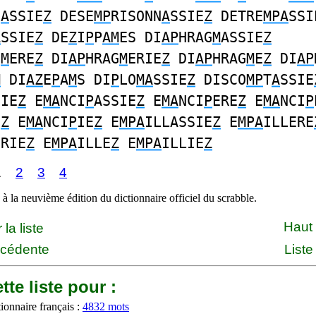
S
A
SSIE
Z
DESE
MP
RISONN
A
SSIE
Z
DETRE
MPA
SSI
A
SSIE
Z
DE
Z
I
P
P
AM
ES DI
AP
HRAG
M
ASSIE
Z
G
M
ERE
Z
DI
AP
HRAG
M
ERIE
Z
DI
AP
HRAG
M
E
Z
DI
AP
M
DI
AZ
E
P
A
M
S DI
P
LO
MA
SSIE
Z
DISCO
MP
T
A
SSIE
SIE
Z
E
MA
NCI
P
ASSIE
Z
E
MA
NCI
P
ERE
Z
E
MA
NCI
P
E
Z
E
MA
NCI
P
IE
Z
E
MPA
ILLASSIE
Z
E
MPA
ILLERE
ERIE
Z
E
MPA
ILLE
Z
E
MPA
ILLIE
Z
1
2
3
4
à la neuvième édition du dictionnaire officiel du scrabble.
Haut
la liste
écédente
Liste
tte liste pour :
ionnaire français :
4832 mots