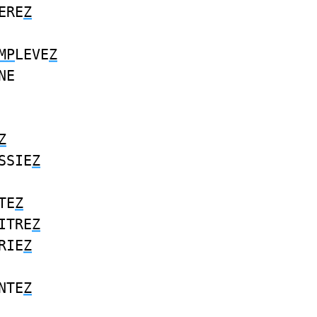
ERE
Z
MP
LEVE
Z
NE
Z
SSIE
Z
TE
Z
ITRE
Z
RIE
Z
NTE
Z