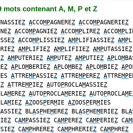
59 mots contenant A, M, P et Z
GNASSIE
Z
A
CCO
MP
AGNERE
Z
A
CCO
MP
AGNERIE
Z
GNE
Z
A
CCO
MP
AGNIE
Z
A
CCO
MP
LIRE
Z
A
CCO
MP
LI
ISSE
Z
A
CCO
MP
LISSIE
Z
AMP
LIFIASSIE
Z
AMP
L
ERIE
Z
AMP
LIFIE
Z
AMP
LIFIIE
Z
AMP
UTASSIE
Z
E
Z
AMP
UTERIE
Z
AMP
UTE
Z
AMP
UTIE
Z
AP
LO
M
BA
RE
Z
AP
LO
M
BERIE
Z
AP
LO
M
BE
Z
AP
LO
M
BIE
Z
AP
O
M
ES
A
TTRE
MP
ASSIE
Z
A
TTRE
MP
ERE
Z
A
TTRE
MP
E
E
Z
A
TTRE
MP
IE
Z
A
UTO
P
ROCLA
M
ASSIE
Z
CLA
M
ERE
Z
A
UTO
P
ROCLA
M
ERIE
Z
A
UTO
P
ROCLA
M
E
CLA
M
IE
Z
AZ
OOS
P
ER
M
IE
AZ
OOS
P
ER
M
IES
M
ASSIE
Z
BL
A
S
P
HE
M
ERE
Z
BL
A
S
P
HE
M
ERIE
Z
BL
A
M
IE
Z
C
AMP
ASSIE
Z
C
AMP
ERE
Z
C
AMP
ERIE
Z
C
AM
SSIE
Z
C
AMP
HRERE
Z
C
AMP
HRERIE
Z
C
AMP
HRE
Z