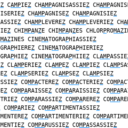
E
Z
C
AMP
IE
Z
CH
AMP
AGNISASSIE
Z
CH
AMP
AGNIS
NISERIE
Z
CH
AMP
AGNISE
Z
CH
AMP
AGNISIE
Z
VASSIE
Z
CH
AMP
LEVERE
Z
CH
AMP
LEVERIE
Z
CH
A
VIE
Z
CHI
MPA
N
Z
E CHI
MPA
N
Z
ES CHLOR
P
RO
MAZ
I
O
MAZ
INES CINE
MA
TOGRA
P
HIASSIE
Z
OGRA
P
HIERE
Z
CINE
MA
TOGRA
P
HIERIE
Z
OGRA
P
HIE
Z
CINE
MA
TOGRA
P
HIIE
Z
CL
AMP
ASSIE
E
Z
CL
AMP
ERIE
Z
CL
AMP
E
Z
CL
AMP
IE
Z
CL
AMP
SA
RE
Z
CL
AMP
SERIE
Z
CL
AMP
SE
Z
CL
AMP
SIE
Z
ASSIE
Z
CO
MPA
CTERE
Z
CO
MPA
CTERIE
Z
CO
MPA
C
IE
Z
CO
MPA
RAISSE
Z
CO
MPA
RAISSIE
Z
CO
MPA
RA
ITRIE
Z
CO
MPA
RASSIE
Z
CO
MPA
RERE
Z
CO
MPA
RE
Z
CO
MPA
RIE
Z
CO
MPA
RTIMENTASSIE
Z
IMENTERE
Z
CO
MPA
RTIMENTERIE
Z
CO
MPA
RTIME
IMENTIE
Z
CO
MPA
RUSSIE
Z
CO
MPA
SSASSIE
Z