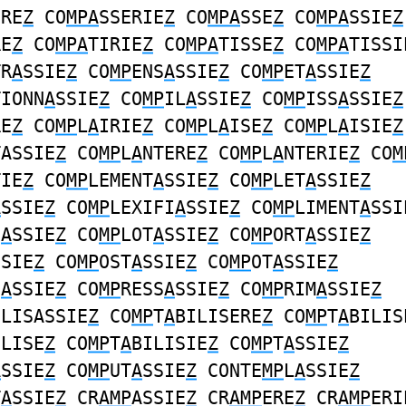
ERE
Z
CO
MPA
SSERIE
Z
CO
MPA
SSE
Z
CO
MPA
SSIE
Z
RE
Z
CO
MPA
TIRIE
Z
CO
MPA
TISSE
Z
CO
MPA
TISSI
TR
A
SSIE
Z
CO
MP
ENS
A
SSIE
Z
CO
MP
ET
A
SSIE
Z
TIONN
A
SSIE
Z
CO
MP
IL
A
SSIE
Z
CO
MP
ISS
A
SSIE
Z
RE
Z
CO
MP
L
A
IRIE
Z
CO
MP
L
A
ISE
Z
CO
MP
L
A
ISIE
Z
TASSIE
Z
CO
MP
L
A
NTERE
Z
CO
MP
L
A
NTERIE
Z
CO
M
TIE
Z
CO
MP
LEMENT
A
SSIE
Z
CO
MP
LET
A
SSIE
Z
A
SSIE
Z
CO
MP
LEXIFI
A
SSIE
Z
CO
MP
LIMENT
A
SSI
U
A
SSIE
Z
CO
MP
LOT
A
SSIE
Z
CO
MP
ORT
A
SSIE
Z
SSIE
Z
CO
MP
OST
A
SSIE
Z
CO
MP
OT
A
SSIE
Z
D
A
SSIE
Z
CO
MP
RESS
A
SSIE
Z
CO
MP
RIM
A
SSIE
Z
ILISASSIE
Z
CO
MP
T
A
BILISERE
Z
CO
MP
T
A
BILIS
ILISE
Z
CO
MP
T
A
BILISIE
Z
CO
MP
T
A
SSIE
Z
A
SSIE
Z
CO
MP
UT
A
SSIE
Z
CONTE
MP
L
A
SSIE
Z
T
A
SSIE
Z
CR
AMP
ASSIE
Z
CR
AMP
ERE
Z
CR
AMP
ERI