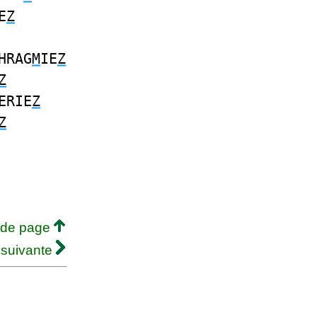
E
Z
HRAG
M
IE
Z
Z
ERIE
Z
Z
 de page
 suivante