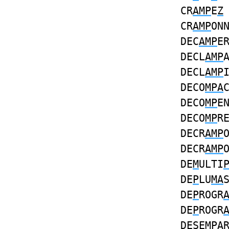
CR
AMP
E
Z
CR
AMP
ON
DEC
AMP
E
DECL
AMP
DECL
AMP
DECO
MPA
DECO
MP
E
DECO
MP
R
DECR
AMP
DECR
AMP
DE
M
ULTI
DE
P
LU
MA
DE
P
ROGR
DE
P
ROGR
DESE
MPA