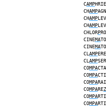
C
AMP
HRI
CH
AMP
AG
CH
AMP
LE
CH
AMP
LE
CHLOR
P
R
CINE
MA
T
CINE
MA
T
CL
AMP
ER
CL
AMP
SE
CO
MPA
CT
CO
MPA
CT
CO
MPA
RA
CO
MPA
RE
CO
MPA
RT
CO
MPA
RT