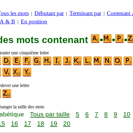
Tous les mots
Débutant par
Terminant par
Contenant
|
|
|
 A & B
En position
|
 des mots contenant
•
•
•
jouter une cinquième lettre
lever une lettre
anger la taille des mots
abétique
Tous par taille
5
6
7
8
9
10
15
16
17
18
19
20