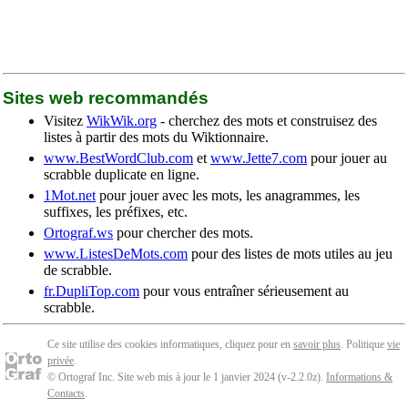
Sites web recommandés
Visitez
WikWik.org
- cherchez des mots et construisez des
listes à partir des mots du Wiktionnaire.
www.BestWordClub.com
et
www.Jette7.com
pour jouer au
scrabble duplicate en ligne.
1Mot.net
pour jouer avec les mots, les anagrammes, les
suffixes, les préfixes, etc.
Ortograf.ws
pour chercher des mots.
www.ListesDeMots.com
pour des listes de mots utiles au jeu
de scrabble.
fr.DupliTop.com
pour vous entraîner sérieusement au
scrabble.
Ce site utilise des cookies informatiques, cliquez pour en
savoir plus
. Politique
vie
privée
.
© Ortograf Inc. Site web mis à jour le 1 janvier 2024 (v-2.2.0
z
).
Informations &
Contacts
.