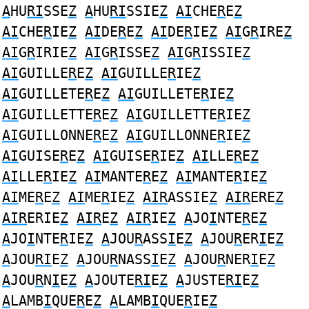
A
HU
RI
SSE
Z
A
HU
RI
SSIE
Z
AI
CHE
R
E
Z
AI
CHE
R
IE
Z
AI
DE
R
E
Z
AI
DE
R
IE
Z
AI
G
R
IRE
Z
AI
G
R
IRIE
Z
AI
G
R
ISSE
Z
AI
G
R
ISSIE
Z
AI
GUILLE
R
E
Z
AI
GUILLE
R
IE
Z
AI
GUILLETE
R
E
Z
AI
GUILLETE
R
IE
Z
AI
GUILLETTE
R
E
Z
AI
GUILLETTE
R
IE
Z
AI
GUILLONNE
R
E
Z
AI
GUILLONNE
R
IE
Z
AI
GUISE
R
E
Z
AI
GUISE
R
IE
Z
AI
LLE
R
E
Z
AI
LLE
R
IE
Z
AI
MANTE
R
E
Z
AI
MANTE
R
IE
Z
AI
ME
R
E
Z
AI
ME
R
IE
Z
AIR
ASSIE
Z
AIR
ERE
Z
AIR
ERIE
Z
AIR
E
Z
AIR
IE
Z
A
JO
I
NTE
R
E
Z
A
JO
I
NTE
R
IE
Z
A
JOU
R
ASS
I
E
Z
A
JOU
R
ER
I
E
Z
A
JOU
RI
E
Z
A
JOU
R
NASS
I
E
Z
A
JOU
R
NER
I
E
Z
A
JOU
R
N
I
E
Z
A
JOUTE
RI
E
Z
A
JUSTE
RI
E
Z
A
LAMB
I
QUE
R
E
Z
A
LAMB
I
QUE
R
IE
Z