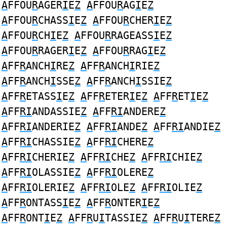
A
FFOU
R
AGER
I
E
Z
A
FFOU
R
AG
I
E
Z
A
FFOU
R
CHASS
I
E
Z
A
FFOU
R
CHER
I
E
Z
A
FFOU
R
CH
I
E
Z
A
FFOU
R
RAGEASS
I
E
Z
A
FFOU
R
RAGER
I
E
Z
A
FFOU
R
RAG
I
E
Z
A
FF
R
ANCH
I
RE
Z
A
FF
R
ANCH
I
RIE
Z
A
FF
R
ANCH
I
SSE
Z
A
FF
R
ANCH
I
SSIE
Z
A
FF
R
ETASS
I
E
Z
A
FF
R
ETER
I
E
Z
A
FF
R
ET
I
E
Z
A
FF
RI
ANDASSIE
Z
A
FF
RI
ANDERE
Z
A
FF
RI
ANDERIE
Z
A
FF
RI
ANDE
Z
A
FF
RI
ANDIE
Z
A
FF
RI
CHASSIE
Z
A
FF
RI
CHERE
Z
A
FF
RI
CHERIE
Z
A
FF
RI
CHE
Z
A
FF
RI
CHIE
Z
A
FF
RI
OLASSIE
Z
A
FF
RI
OLERE
Z
A
FF
RI
OLERIE
Z
A
FF
RI
OLE
Z
A
FF
RI
OLIE
Z
A
FF
R
ONTASS
I
E
Z
A
FF
R
ONTER
I
E
Z
A
FF
R
ONT
I
E
Z
A
FF
R
U
I
TASSIE
Z
A
FF
R
U
I
TERE
Z