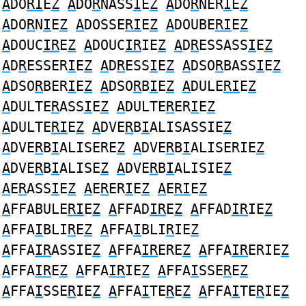
A
DO
RI
E
Z
A
DO
R
NASS
I
E
Z
A
DO
R
NER
I
E
Z
A
DO
R
N
I
E
Z
A
DOSSE
RI
E
Z
A
DOUBE
RI
E
Z
A
DOUC
IR
E
Z
A
DOUC
IR
IE
Z
A
D
R
ESSASS
I
E
Z
A
D
R
ESSER
I
E
Z
A
D
R
ESS
I
E
Z
A
DSO
R
BASS
I
E
Z
A
DSO
R
BER
I
E
Z
A
DSO
R
B
I
E
Z
A
DULE
RI
E
Z
A
DULTE
R
ASS
I
E
Z
A
DULTE
R
ER
I
E
Z
A
DULTE
RI
E
Z
A
DVE
R
B
I
ALISASSIE
Z
A
DVE
R
B
I
ALISERE
Z
A
DVE
R
B
I
ALISERIE
Z
A
DVE
R
B
I
ALISE
Z
A
DVE
R
B
I
ALISIE
Z
A
E
R
ASS
I
E
Z
A
E
R
ER
I
E
Z
A
E
RI
E
Z
A
FFABULE
RI
E
Z
A
FFAD
IR
E
Z
A
FFAD
IR
IE
Z
A
FFA
I
BLI
R
E
Z
A
FFA
I
BLI
R
IE
Z
A
FFA
IR
ASSIE
Z
A
FFA
IR
ERE
Z
A
FFA
IR
ERIE
Z
A
FFA
IR
E
Z
A
FFA
IR
IE
Z
A
FFA
I
SSE
R
E
Z
A
FFA
I
SSE
R
IE
Z
A
FFA
I
TE
R
E
Z
A
FFA
I
TE
R
IE
Z