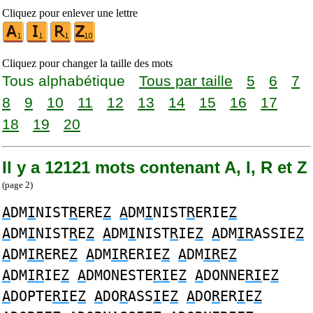
Cliquez pour enlever une lettre
Cliquez pour changer la taille des mots
Tous alphabétique
Tous par taille
5
6
7
8
9
10
11
12
13
14
15
16
17
18
19
20
Il y a 12121 mots contenant A, I, R et Z
(page 2)
A
DM
I
NIST
R
ERE
Z
A
DM
I
NIST
R
ERIE
Z
A
DM
I
NIST
R
E
Z
A
DM
I
NIST
R
IE
Z
A
DM
IR
ASSIE
Z
A
DM
IR
ERE
Z
A
DM
IR
ERIE
Z
A
DM
IR
E
Z
A
DM
IR
IE
Z
A
DMONESTE
RI
E
Z
A
DONNE
RI
E
Z
A
DOPTE
RI
E
Z
A
DO
R
ASS
I
E
Z
A
DO
R
ER
I
E
Z