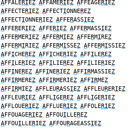
A
FFALE
RI
E
Z
A
FFAME
RI
E
Z
A
FFEAGE
RI
E
Z
A
FFECTE
RI
E
Z
A
FFECT
I
ONNE
R
E
Z
A
FFECT
I
ONNE
R
IE
Z
A
FFE
R
ASS
I
E
Z
A
FFE
R
ER
I
E
Z
A
FFE
RI
E
Z
A
FFE
R
MASS
I
E
Z
A
FFE
R
MER
I
E
Z
A
FFE
R
M
I
E
Z
A
FFE
R
M
I
RE
Z
A
FFE
R
M
I
RIE
Z
A
FFE
R
M
I
SSE
Z
A
FFE
R
M
I
SSIE
Z
A
FF
I
CHE
R
E
Z
A
FF
I
CHE
R
IE
Z
A
FF
I
LE
R
E
Z
A
FF
I
LE
R
IE
Z
A
FF
I
LIE
R
E
Z
A
FF
I
LIE
R
IE
Z
A
FF
I
NE
R
E
Z
A
FF
I
NE
R
IE
Z
A
FF
IR
MASSIE
Z
A
FF
IR
MERE
Z
A
FF
IR
MERIE
Z
A
FF
IR
ME
Z
A
FF
IR
MIE
Z
A
FFLEU
R
ASS
I
E
Z
A
FFLEU
R
ER
I
E
Z
A
FFLEU
RI
E
Z
A
FFL
I
GE
R
E
Z
A
FFL
I
GE
R
IE
Z
A
FFLOUE
RI
E
Z
A
FFLUE
RI
E
Z
A
FFOLE
RI
E
Z
A
FFOUAGE
RI
E
Z
A
FFOU
I
LLE
R
E
Z
A
FFOU
I
LLE
R
IE
Z
A
FFOU
R
AGEASS
I
E
Z