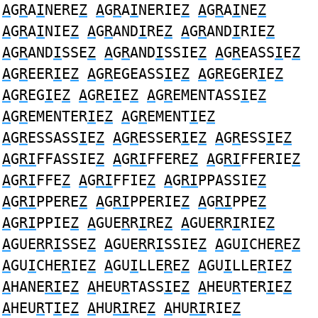
A
G
R
A
I
NERE
Z
A
G
R
A
I
NERIE
Z
A
G
R
A
I
NE
Z
A
G
R
A
I
NIE
Z
A
G
R
AND
I
RE
Z
A
G
R
AND
I
RIE
Z
A
G
R
AND
I
SSE
Z
A
G
R
AND
I
SSIE
Z
A
G
R
EASS
I
E
Z
A
G
R
EER
I
E
Z
A
G
R
EGEASS
I
E
Z
A
G
R
EGER
I
E
Z
A
G
R
EG
I
E
Z
A
G
R
E
I
E
Z
A
G
R
EMENTASS
I
E
Z
A
G
R
EMENTER
I
E
Z
A
G
R
EMENT
I
E
Z
A
G
R
ESSASS
I
E
Z
A
G
R
ESSER
I
E
Z
A
G
R
ESS
I
E
Z
A
G
RI
FFASSIE
Z
A
G
RI
FFERE
Z
A
G
RI
FFERIE
Z
A
G
RI
FFE
Z
A
G
RI
FFIE
Z
A
G
RI
PPASSIE
Z
A
G
RI
PPERE
Z
A
G
RI
PPERIE
Z
A
G
RI
PPE
Z
A
G
RI
PPIE
Z
A
GUE
R
R
I
RE
Z
A
GUE
R
R
I
RIE
Z
A
GUE
R
R
I
SSE
Z
A
GUE
R
R
I
SSIE
Z
A
GU
I
CHE
R
E
Z
A
GU
I
CHE
R
IE
Z
A
GU
I
LLE
R
E
Z
A
GU
I
LLE
R
IE
Z
A
HANE
RI
E
Z
A
HEU
R
TASS
I
E
Z
A
HEU
R
TER
I
E
Z
A
HEU
R
T
I
E
Z
A
HU
RI
RE
Z
A
HU
RI
RIE
Z