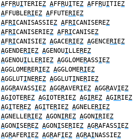
A
FF
R
U
I
TERIE
Z
A
FF
R
U
I
TE
Z
A
FF
R
U
I
TIE
Z
A
FFUBLE
RI
E
Z
A
FFUTE
RI
E
Z
A
F
RI
CANISASSIE
Z
A
F
RI
CANISERE
Z
A
F
RI
CANISERIE
Z
A
F
RI
CANISE
Z
A
F
RI
CANISIE
Z
A
GACE
RI
E
Z
A
GENCE
RI
E
Z
A
GENDE
RI
E
Z
A
GENOU
I
LLE
R
E
Z
A
GENOU
I
LLE
R
IE
Z
A
GGLOME
R
ASS
I
E
Z
A
GGLOME
R
ER
I
E
Z
A
GGLOME
RI
E
Z
A
GGLUT
I
NE
R
E
Z
A
GGLUT
I
NE
R
IE
Z
A
GG
R
AVASS
I
E
Z
A
GG
R
AVER
I
E
Z
A
GG
R
AV
I
E
Z
A
G
I
OTE
R
E
Z
A
G
I
OTE
R
IE
Z
A
G
IR
E
Z
A
G
IR
IE
Z
A
G
I
TE
R
E
Z
A
G
I
TE
R
IE
Z
A
GNELE
RI
E
Z
A
GNELLE
RI
E
Z
A
GON
IR
E
Z
A
GON
IR
IE
Z
A
GON
I
SE
R
E
Z
A
GON
I
SE
R
IE
Z
A
G
R
AFASS
I
E
Z
A
G
R
AFER
I
E
Z
A
G
R
AF
I
E
Z
A
G
R
A
I
NASSIE
Z