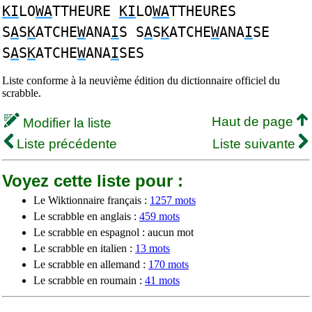
KI
LO
WA
TTHEURE
KI
LO
WA
TTHEURES
S
A
S
K
ATCHE
W
ANA
I
S S
A
S
K
ATCHE
W
ANA
I
SE
S
A
S
K
ATCHE
W
ANA
I
SES
Liste conforme à la neuvième édition du dictionnaire officiel du
scrabble.
Haut de page
Modifier la liste
Liste précédente
Liste suivante
Voyez cette liste pour :
Le Wiktionnaire français :
1257 mots
Le scrabble en anglais :
459 mots
Le scrabble en espagnol : aucun mot
Le scrabble en italien :
13 mots
Le scrabble en allemand :
170 mots
Le scrabble en roumain :
41 mots