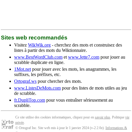
Sites web recommandés
Visitez
WikWik.org
- cherchez des mots et construisez des
listes à partir des mots du Wiktionnaire.
www.BestWordClub.com
et
www.Jette7.com
pour jouer au
scrabble duplicate en ligne.
1Mot.net
pour jouer avec les mots, les anagrammes, les
suffixes, les préfixes, etc.
Ortograf.ws
pour chercher des mots.
www.ListesDeMots.com
pour des listes de mots utiles au jeu
de scrabble.
fr.DupliTop.com
pour vous entraîner sérieusement au
scrabble.
Ce site utilise des cookies informatiques, cliquez pour en
savoir plus
. Politique
vie
privée
.
© Ortograf Inc. Site web mis à jour le 1 janvier 2024 (v-2.2.0
z
).
Informations &