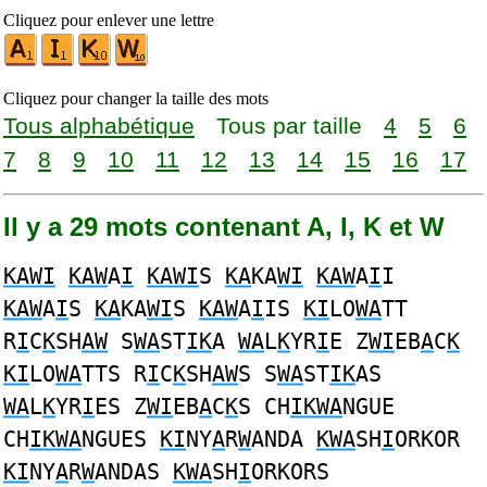
Cliquez pour enlever une lettre
Cliquez pour changer la taille des mots
Tous alphabétique
Tous par taille
4
5
6
7
8
9
10
11
12
13
14
15
16
17
Il y a 29 mots contenant A, I, K et W
KAWI
KAW
A
I
KAWI
S
KA
KA
WI
KAW
A
I
I
KAW
A
I
S
KA
KA
WI
S
KAW
A
I
IS
KI
LO
WA
TT
R
I
C
K
SH
AW
S
WA
ST
IK
A
WA
L
K
YR
I
E Z
WI
EB
A
C
K
KI
LO
WA
TTS R
I
C
K
SH
AW
S S
WA
ST
IK
AS
WA
L
K
YR
I
ES Z
WI
EB
A
C
K
S CH
IKWA
NGUE
CH
IKWA
NGUES
KI
NY
A
R
W
ANDA
KWA
SH
I
ORKOR
KI
NY
A
R
W
ANDAS
KWA
SH
I
ORKORS