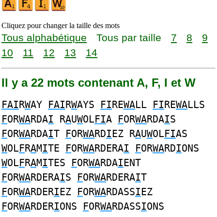
Cliquez pour changer la taille des mots
Tous alphabétique
Tous par taille
7
8
9
10
11
12
13
14
Il y a 22 mots contenant A, F, I et W
FAI
R
W
AY
FAI
R
W
AYS
FI
RE
WA
LL
FI
RE
WA
LLS
F
OR
WA
RDA
I
R
A
U
W
OL
FI
A
F
OR
WA
RDA
I
S
F
OR
WA
RDA
I
T
F
OR
WA
RD
I
EZ R
A
U
W
OL
FI
AS
W
OL
F
R
A
M
I
TE
F
OR
WA
RDERA
I
F
OR
WA
RD
I
ONS
W
OL
F
R
A
M
I
TES
F
OR
WA
RDA
I
ENT
F
OR
WA
RDERA
I
S
F
OR
WA
RDERA
I
T
F
OR
WA
RDER
I
EZ
F
OR
WA
RDASS
I
EZ
F
OR
WA
RDER
I
ONS
F
OR
WA
RDASS
I
ONS