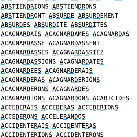
A
B
S
TIEN
DR
IONS
A
B
S
TIEN
DR
ONS
A
B
S
TIEN
DR
ONT
A
B
S
U
RD
E
A
B
S
U
RD
EMENT
A
B
S
U
RD
ES
A
B
S
U
RD
ITE
A
B
S
U
RD
ITES
A
CAGNA
RD
AI
S
A
CAGNA
RD
AME
S
A
CAGNA
RD
A
S
A
CAGNA
RD
A
S
SE
A
CAGNA
RD
A
S
SENT
A
CAGNA
RD
A
S
SES
A
CAGNA
RD
A
S
SIEZ
A
CAGNA
RD
A
S
SIONS
A
CAGNA
RD
ATE
S
A
CAGNA
RD
EE
S
A
CAGNA
RD
ERAI
S
A
CAGNA
RD
ERA
S
A
CAGNA
RD
ERION
S
A
CAGNA
RD
ERON
S
A
CAGNA
RD
E
S
A
CAGNA
RD
ION
S
A
CAGNA
RD
ON
S
A
CA
R
ICI
D
E
S
A
CCE
D
E
R
AI
S
A
CCE
D
E
R
A
S
A
CCE
D
E
R
ION
S
A
CCE
D
E
R
ON
S
A
CCELE
R
AN
D
O
S
A
CCI
D
ENTE
R
AI
S
A
CCI
D
ENTE
R
A
S
A
CCI
D
ENTE
R
ION
S
A
CCI
D
ENTE
R
ON
S