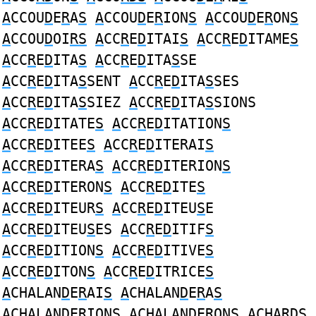
A
CCOU
D
E
R
A
S
A
CCOU
D
E
R
ION
S
A
CCOU
D
E
R
ON
S
A
CCOU
D
OI
RS
A
CC
R
E
D
ITAI
S
A
CC
R
E
D
ITAME
S
A
CC
R
E
D
ITA
S
A
CC
R
E
D
ITA
S
SE
A
CC
R
E
D
ITA
S
SENT
A
CC
R
E
D
ITA
S
SES
A
CC
R
E
D
ITA
S
SIEZ
A
CC
R
E
D
ITA
S
SIONS
A
CC
R
E
D
ITATE
S
A
CC
R
E
D
ITATION
S
A
CC
R
E
D
ITEE
S
A
CC
R
E
D
ITERAI
S
A
CC
R
E
D
ITERA
S
A
CC
R
E
D
ITERION
S
A
CC
R
E
D
ITERON
S
A
CC
R
E
D
ITE
S
A
CC
R
E
D
ITEUR
S
A
CC
R
E
D
ITEU
S
E
A
CC
R
E
D
ITEU
S
ES
A
CC
R
E
D
ITIF
S
A
CC
R
E
D
ITION
S
A
CC
R
E
D
ITIVE
S
A
CC
R
E
D
ITON
S
A
CC
R
E
D
ITRICE
S
A
CHALAN
D
E
R
AI
S
A
CHALAN
D
E
R
A
S
A
CHALAN
D
E
R
ION
S
A
CHALAN
D
E
R
ON
S
A
CHA
RDS