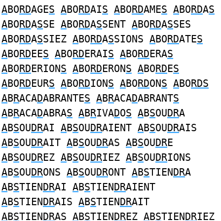
A
BO
RD
AGE
S
A
BO
RD
AI
S
A
BO
RD
AME
S
A
BO
RD
A
S
A
BO
RD
A
S
SE
A
BO
RD
A
S
SENT
A
BO
RD
A
S
SES
A
BO
RD
A
S
SIEZ
A
BO
RD
A
S
SIONS
A
BO
RD
ATE
S
A
BO
RD
EE
S
A
BO
RD
ERAI
S
A
BO
RD
ERA
S
A
BO
RD
ERION
S
A
BO
RD
ERON
S
A
BO
RD
E
S
A
BO
RD
EUR
S
A
BO
RD
ION
S
A
BO
RD
ON
S
A
BO
RDS
A
B
R
ACA
D
ABRANTE
S
A
B
R
ACA
D
ABRANT
S
A
B
R
ACA
D
ABRA
S
A
B
R
IVA
D
O
S
A
B
S
OU
DR
A
A
B
S
OU
DR
AI
A
B
S
OU
DR
AIENT
A
B
S
OU
DR
AIS
A
B
S
OU
DR
AIT
A
B
S
OU
DR
AS
A
B
S
OU
DR
E
A
B
S
OU
DR
EZ
A
B
S
OU
DR
IEZ
A
B
S
OU
DR
IONS
A
B
S
OU
DR
ONS
A
B
S
OU
DR
ONT
A
B
S
TIEN
DR
A
A
B
S
TIEN
DR
AI
A
B
S
TIEN
DR
AIENT
A
B
S
TIEN
DR
AIS
A
B
S
TIEN
DR
AIT
A
B
S
TIEN
DR
AS
A
B
S
TIEN
DR
EZ
A
B
S
TIEN
DR
IEZ