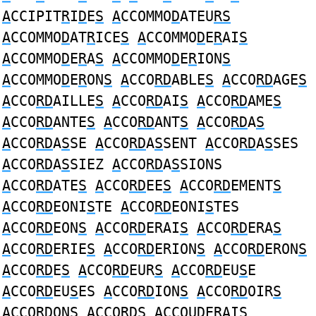
A
CCIPIT
R
I
D
E
S
A
CCOMMO
D
ATEU
RS
A
CCOMMO
D
AT
R
ICE
S
A
CCOMMO
D
E
R
AI
S
A
CCOMMO
D
E
R
A
S
A
CCOMMO
D
E
R
ION
S
A
CCOMMO
D
E
R
ON
S
A
CCO
RD
ABLE
S
A
CCO
RD
AGE
S
A
CCO
RD
AILLE
S
A
CCO
RD
AI
S
A
CCO
RD
AME
S
A
CCO
RD
ANTE
S
A
CCO
RD
ANT
S
A
CCO
RD
A
S
A
CCO
RD
A
S
SE
A
CCO
RD
A
S
SENT
A
CCO
RD
A
S
SES
A
CCO
RD
A
S
SIEZ
A
CCO
RD
A
S
SIONS
A
CCO
RD
ATE
S
A
CCO
RD
EE
S
A
CCO
RD
EMENT
S
A
CCO
RD
EONI
S
TE
A
CCO
RD
EONI
S
TES
A
CCO
RD
EON
S
A
CCO
RD
ERAI
S
A
CCO
RD
ERA
S
A
CCO
RD
ERIE
S
A
CCO
RD
ERION
S
A
CCO
RD
ERON
S
A
CCO
RD
E
S
A
CCO
RD
EUR
S
A
CCO
RD
EU
S
E
A
CCO
RD
EU
S
ES
A
CCO
RD
ION
S
A
CCO
RD
OIR
S
A
CCO
RD
ON
S
A
CCO
RDS
A
CCOU
D
E
R
AI
S