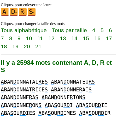
Cliquez pour enlever une lettre
Cliquez pour changer la taille des mots
Tous alphabétique
Tous par taille
4
5
6
7
8
9
10
11
12
13
14
15
16
17
18
19
20
21
Il y a 25984 mots contenant A, D, R et
S
A
BAN
D
ONNATAI
R
E
S
A
BAN
D
ONNATEU
RS
A
BAN
D
ONNAT
R
ICE
S
A
BAN
D
ONNE
R
AI
S
A
BAN
D
ONNE
R
A
S
A
BAN
D
ONNE
R
ION
S
A
BAN
D
ONNE
R
ON
S
A
BA
S
OU
RD
I
A
BA
S
OU
RD
IE
A
BA
S
OU
RD
IES
A
BA
S
OU
RD
IMES
A
BA
S
OU
RD
IR