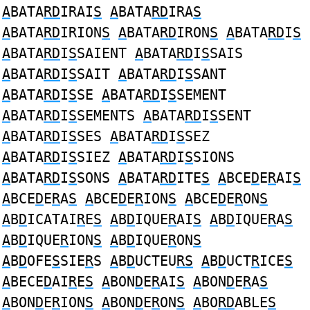
A
BATA
RD
IRAI
S
A
BATA
RD
IRA
S
A
BATA
RD
IRION
S
A
BATA
RD
IRON
S
A
BATA
RD
I
S
A
BATA
RD
I
S
SAIENT
A
BATA
RD
I
S
SAIS
A
BATA
RD
I
S
SAIT
A
BATA
RD
I
S
SANT
A
BATA
RD
I
S
SE
A
BATA
RD
I
S
SEMENT
A
BATA
RD
I
S
SEMENTS
A
BATA
RD
I
S
SENT
A
BATA
RD
I
S
SES
A
BATA
RD
I
S
SEZ
A
BATA
RD
I
S
SIEZ
A
BATA
RD
I
S
SIONS
A
BATA
RD
I
S
SONS
A
BATA
RD
ITE
S
A
BCE
D
E
R
AI
S
A
BCE
D
E
R
A
S
A
BCE
D
E
R
ION
S
A
BCE
D
E
R
ON
S
A
B
D
ICATAI
R
E
S
A
B
D
IQUE
R
AI
S
A
B
D
IQUE
R
A
S
A
B
D
IQUE
R
ION
S
A
B
D
IQUE
R
ON
S
A
B
D
OFE
S
SIE
R
S
A
B
D
UCTEU
RS
A
B
D
UCT
R
ICE
S
A
BECE
D
AI
R
E
S
A
BON
D
E
R
AI
S
A
BON
D
E
R
A
S
A
BON
D
E
R
ION
S
A
BON
D
E
R
ON
S
A
BO
RD
ABLE
S