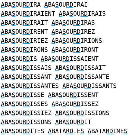
A
BA
S
OU
RD
IRA
A
BA
S
OU
RD
IRAI
A
BA
S
OU
RD
IRAIENT
A
BA
S
OU
RD
IRAIS
A
BA
S
OU
RD
IRAIT
A
BA
S
OU
RD
IRAS
A
BA
S
OU
RD
IRENT
A
BA
S
OU
RD
IREZ
A
BA
S
OU
RD
IRIEZ
A
BA
S
OU
RD
IRIONS
A
BA
S
OU
RD
IRONS
A
BA
S
OU
RD
IRONT
A
BA
S
OU
RD
IS
A
BA
S
OU
RD
ISSAIENT
A
BA
S
OU
RD
ISSAIS
A
BA
S
OU
RD
ISSAIT
A
BA
S
OU
RD
ISSANT
A
BA
S
OU
RD
ISSANTE
A
BA
S
OU
RD
ISSANTES
A
BA
S
OU
RD
ISSANTS
A
BA
S
OU
RD
ISSE
A
BA
S
OU
RD
ISSENT
A
BA
S
OU
RD
ISSES
A
BA
S
OU
RD
ISSEZ
A
BA
S
OU
RD
ISSIEZ
A
BA
S
OU
RD
ISSIONS
A
BA
S
OU
RD
ISSONS
A
BA
S
OU
RD
IT
A
BA
S
OU
RD
ITES
A
BATA
RD
IE
S
A
BATA
RD
IME
S