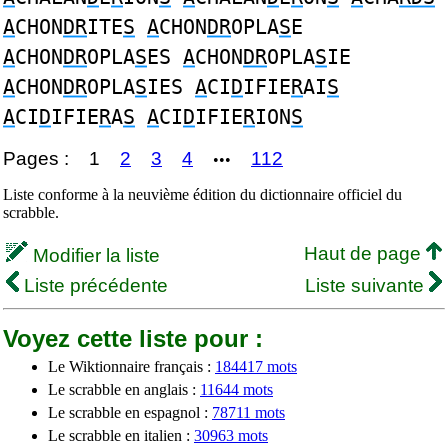
A
CHON
DR
ITE
S
A
CHON
DR
OPLA
S
E
A
CHON
DR
OPLA
S
ES
A
CHON
DR
OPLA
S
IE
A
CHON
DR
OPLA
S
IES
A
CI
D
IFIE
R
AI
S
A
CI
D
IFIE
R
A
S
A
CI
D
IFIE
R
ION
S
Pages :
1
2
3
4
112
•••
Liste conforme à la neuvième édition du dictionnaire officiel du
scrabble.
Haut de page
Modifier la liste
Liste précédente
Liste suivante
Voyez cette liste pour :
Le Wiktionnaire français :
184417 mots
Le scrabble en anglais :
11644 mots
Le scrabble en espagnol :
78711 mots
Le scrabble en italien :
30963 mots