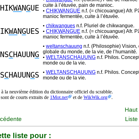
cuite à l’étuvée, pain de manioc.
HIK
WA
N
G
UE
•
CHIKWANGUE
n.f. (= chicouangue) Afr. P
manioc fermentée, cuite à l’étuvée.
•
chikwangues
n.f. Pluriel de chikwangue.
IK
WA
N
G
UES
•
CHIKWANGUE
n.f. (= chicouangue) Afr. P
manioc fermentée, cuite à l’étuvée.
•
weltanschauung
n.f. (Philosophie) Vision,
globale du monde, de la vie, de l’humanité.
NS
C
HAUUN
G
•
WELTANSCHAUUNG
n.f. Philos. Concep
monde ou de la vie.
•
WELTANSCHAUUNG
n.f. Philos. Concep
S
C
HAUUN
G
S
monde ou de la vie.
à la neuvième édition du dictionnaire officiel du scrabble.
 sont de courts extraits de
1Mot.net
et de
WikWik.org
.
Haut
écédente
Liste
tte liste pour :