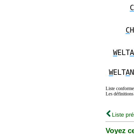
C
C
H
W
ELT
A
W
ELT
A
N
Liste conforme 
Les définitions
Liste pr
Voyez ce