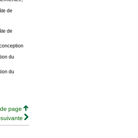
âte de
âte de
 conception
tion du
tion du
 de page
 suivante