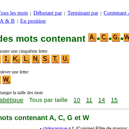
Tous les mots
Débutant par
Terminant par
Contenant
|
|
|
 A & B
En position
|
 des mots contenant
•
•
•
jouter une cinquième lettre
lever une lettre
anger la taille des mots
abétique
Tous par taille
10
11
14
15
 mots contenant A, C, G et W
•
chikwangue
n.f. (Cuisine) Pâte de manioc