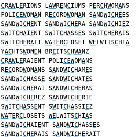
C
R
AW
L
E
RIONS L
AW
R
E
N
C
IUMS P
E
R
C
H
W
OM
A
NS
POLI
CEW
OM
A
N R
EC
ORD
W
OM
A
N S
A
ND
W
I
C
H
E
ES
S
A
ND
W
I
C
H
E
NT S
A
ND
W
I
C
H
E
RA S
A
ND
W
I
C
HI
E
Z
S
W
IT
C
H
A
I
E
NT S
W
IT
C
H
A
SS
E
S S
W
IT
C
H
E
R
A
IS
S
W
IT
C
H
E
R
A
IT
WA
T
E
R
C
LOSET
WE
LWITS
C
HI
A
Y
AC
HTS
W
OM
E
N BR
E
ITS
C
H
WA
NZ
C
R
AW
L
E
RAIENT POLI
CEW
OM
A
NS
R
EC
ORD
W
OM
A
NS S
A
ND
W
I
C
HAM
E
S
S
A
ND
W
I
C
HASS
E
S
A
ND
W
I
C
HAT
E
S
S
A
ND
W
I
C
H
E
RAI S
A
ND
W
I
C
H
E
RAS
S
A
ND
W
I
C
H
E
REZ S
A
ND
W
I
C
H
E
RIE
S
W
IT
C
H
A
SS
E
NT S
W
IT
C
H
A
SSI
E
Z
WA
T
E
R
C
LOSETS
WE
LWITS
C
HI
A
S
S
A
ND
W
I
C
HAI
E
NT S
A
ND
W
I
C
HASS
E
S
S
A
ND
W
I
C
H
E
RAIS S
A
ND
W
I
C
H
E
RAIT