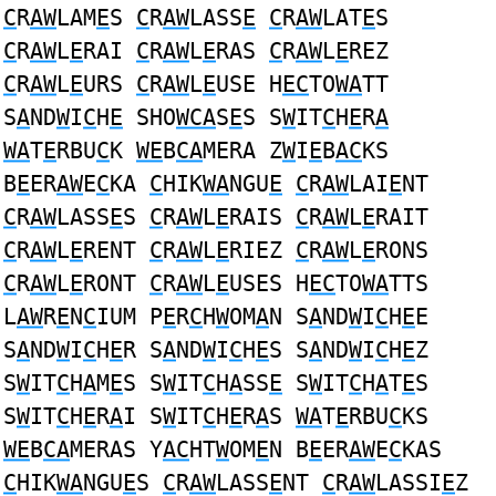
C
R
AW
LAM
E
S
C
R
AW
LASS
E
C
R
AW
LAT
E
S
C
R
AW
L
E
RAI
C
R
AW
L
E
RAS
C
R
AW
L
E
REZ
C
R
AW
L
E
URS
C
R
AW
L
E
USE H
EC
TO
WA
TT
S
A
ND
W
I
C
H
E
SHO
WCA
S
E
S S
W
IT
C
H
E
R
A
WA
T
E
RBU
C
K
WE
B
CA
MERA Z
W
I
E
B
AC
KS
B
E
ER
AW
E
C
KA
C
HIK
WA
NGU
E
C
R
AW
LAI
E
NT
C
R
AW
LASS
E
S
C
R
AW
L
E
RAIS
C
R
AW
L
E
RAIT
C
R
AW
L
E
RENT
C
R
AW
L
E
RIEZ
C
R
AW
L
E
RONS
C
R
AW
L
E
RONT
C
R
AW
L
E
USES H
EC
TO
WA
TTS
L
AW
R
E
N
C
IUM P
E
R
C
H
W
OM
A
N S
A
ND
W
I
C
H
E
E
S
A
ND
W
I
C
H
E
R S
A
ND
W
I
C
H
E
S S
A
ND
W
I
C
H
E
Z
S
W
IT
C
H
A
M
E
S S
W
IT
C
H
A
SS
E
S
W
IT
C
H
A
T
E
S
S
W
IT
C
H
E
R
A
I S
W
IT
C
H
E
R
A
S
WA
T
E
RBU
C
KS
WE
B
CA
MERAS Y
AC
HT
W
OM
E
N B
E
ER
AW
E
C
KAS
C
HIK
WA
NGU
E
S
C
R
AW
LASS
E
NT
C
R
AW
LASSI
E
Z