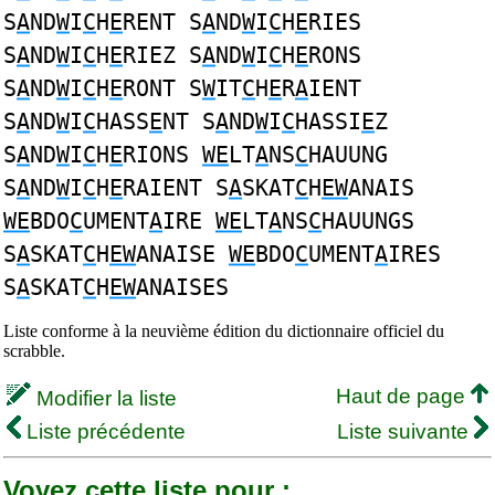
S
A
ND
W
I
C
H
E
RENT S
A
ND
W
I
C
H
E
RIES
S
A
ND
W
I
C
H
E
RIEZ S
A
ND
W
I
C
H
E
RONS
S
A
ND
W
I
C
H
E
RONT S
W
IT
C
H
E
R
A
IENT
S
A
ND
W
I
C
HASS
E
NT S
A
ND
W
I
C
HASSI
E
Z
S
A
ND
W
I
C
H
E
RIONS
WE
LT
A
NS
C
HAUUNG
S
A
ND
W
I
C
H
E
RAIENT S
A
SKAT
C
H
EW
ANAIS
WE
BDO
C
UMENT
A
IRE
WE
LT
A
NS
C
HAUUNGS
S
A
SKAT
C
H
EW
ANAISE
WE
BDO
C
UMENT
A
IRES
S
A
SKAT
C
H
EW
ANAISES
Liste conforme à la neuvième édition du dictionnaire officiel du
scrabble.
Haut de page
Modifier la liste
Liste précédente
Liste suivante
Voyez cette liste pour :