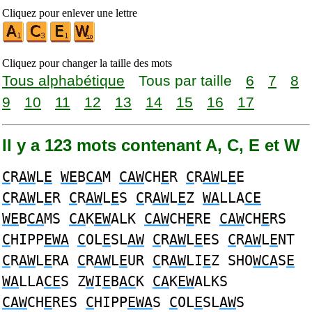
Cliquez pour enlever une lettre
Cliquez pour changer la taille des mots
Tous alphabétique
Tous par taille
6
7
8
9
10
11
12
13
14
15
16
17
Il y a 123 mots contenant A, C, E et W
C
R
AW
L
E
WE
B
CA
M
CAW
CH
E
R
C
R
AW
L
E
E
C
R
AW
L
E
R
C
R
AW
L
E
S
C
R
AW
L
E
Z
WA
LLA
CE
WE
B
CA
MS
CA
K
EW
ALK
CAW
CH
E
RE
CAW
CH
E
RS
C
HIPP
EWA
C
OL
E
SL
AW
C
R
AW
L
E
ES
C
R
AW
L
E
NT
C
R
AW
L
E
RA
C
R
AW
L
E
UR
C
R
AW
LI
E
Z SHO
WCA
S
E
WA
LLA
CE
S Z
W
I
E
B
AC
K
CA
K
EW
ALKS
CAW
CH
E
RES
C
HIPP
EWA
S
C
OL
E
SL
AW
S