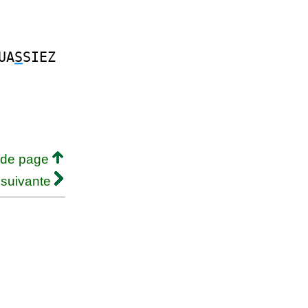
UA
S
SIEZ
 de page
 suivante