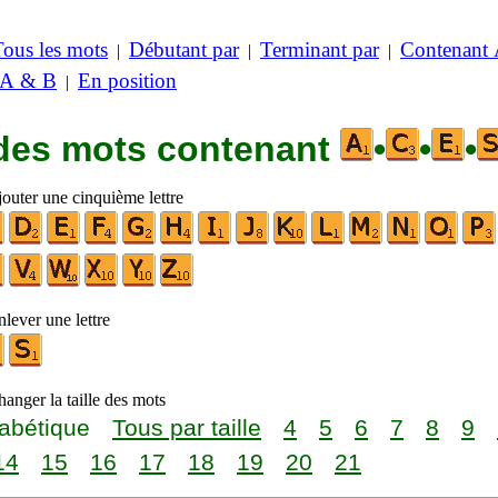
Tous les mots
Débutant par
Terminant par
Contenant
|
|
|
 A & B
En position
|
 des mots contenant
•
•
•
jouter une cinquième lettre
lever une lettre
anger la taille des mots
abétique
Tous par taille
4
5
6
7
8
9
14
15
16
17
18
19
20
21