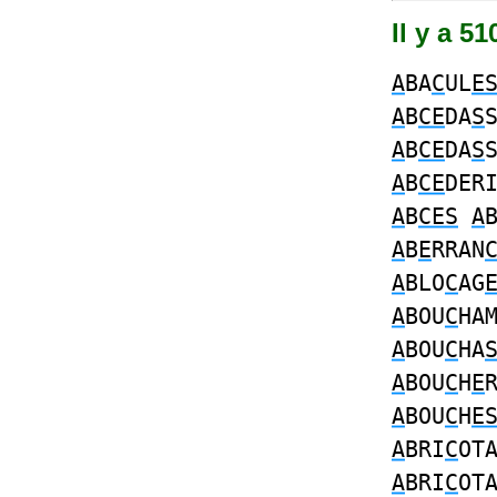
Il y a 5
A
BA
C
UL
E
A
B
CE
DA
S
A
B
CE
DA
S
A
B
CE
DER
A
B
CES
A
A
B
E
RRAN
A
BLO
C
AG
A
BOU
C
HA
A
BOU
C
HA
A
BOU
C
H
E
A
BOU
C
H
E
A
BRI
C
OT
A
BRI
C
OT