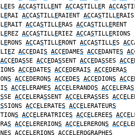
LL
E
ES
AC
CA
S
TILL
E
NT
AC
CA
S
TILL
E
R
AC
CA
S
TI
LL
E
RAI
AC
CA
S
TILL
E
RAIENT
AC
CA
S
TILL
E
RAIS
LL
E
RAIT
AC
CA
S
TILL
E
RAS
AC
CA
S
TILL
E
RENT
LL
E
REZ
AC
CA
S
TILL
E
RIEZ
AC
CA
S
TILL
E
RIONS
LL
E
RONS
AC
CA
S
TILL
E
RONT
AC
CA
S
TILL
E
S
AC
C
LLI
E
Z
AC
C
E
DAI
S
AC
C
E
DAME
S
AC
C
E
DANTE
S
AC
AC
C
E
DA
S
SE
AC
C
E
DA
S
SENT
AC
C
E
DA
S
SES
AC
C
E
SIONS
AC
C
E
DATE
S
AC
C
E
DERAI
S
AC
C
E
DERA
S
ION
S
AC
C
E
DERON
S
AC
C
E
DE
S
AC
C
E
DION
S
AC
C
E
AI
S
AC
C
E
LERAME
S
AC
C
E
LERANDO
S
AC
C
E
LERA
S
A
S
SE
AC
C
E
LERA
S
SENT
AC
C
E
LERA
S
SES
AC
C
E
LE
A
S
SIONS
AC
C
E
LERATE
S
AC
C
E
LERATEUR
S
ATION
S
AC
C
E
LERATRICE
S
AC
C
E
LEREE
S
AC
C
E
L
ERA
S
AC
C
E
LERERION
S
AC
C
E
LERERON
S
AC
C
E
LE
INE
S
AC
C
E
LERION
S
AC
C
E
LEROGRAPHE
S