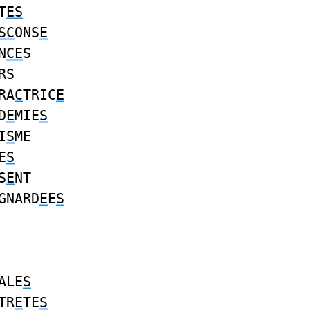
T
ES
SC
ONS
E
N
CE
S
RS
RA
C
TRIC
E
D
E
MIE
S
I
S
ME
E
S
S
E
NT
GNARD
E
E
S
ALE
S
TR
E
TE
S