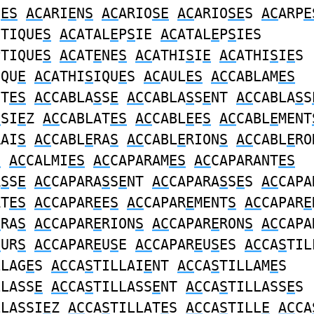
D
ES
AC
ARI
E
N
S
AC
ARIO
SE
AC
ARIO
SE
S
AC
ARP
E
CTIQUE
S
AC
ATAL
E
P
S
IE
AC
ATAL
E
P
S
IES
PTIQUE
S
AC
AT
E
NE
S
AC
ATHI
S
I
E
AC
ATHI
S
I
E
S
IQU
E
AC
ATHI
S
IQU
E
S
AC
AUL
ES
AC
CABLAM
ES
NT
ES
AC
CABLA
S
S
E
AC
CABLA
S
S
E
NT
AC
CABLA
S
S
S
SI
E
Z
AC
CABLAT
ES
AC
CABL
E
E
S
AC
CABL
E
MENT
RAI
S
AC
CABL
E
RA
S
AC
CABL
E
RION
S
AC
CABL
E
RO
S
AC
CALMI
ES
AC
CAPARAM
ES
AC
CAPARANT
ES
A
S
S
E
AC
CAPARA
S
S
E
NT
AC
CAPARA
S
S
E
S
AC
CAPA
AT
ES
AC
CAPAR
E
E
S
AC
CAPAR
E
MENT
S
AC
CAPAR
E
E
RA
S
AC
CAPAR
E
RION
S
AC
CAPAR
E
RON
S
AC
CAPA
E
UR
S
AC
CAPAR
E
U
S
E
AC
CAPAR
E
U
S
ES
AC
CA
S
TIL
LLAG
E
S
AC
CA
S
TILLAI
E
NT
AC
CA
S
TILLAM
E
S
LLASS
E
AC
CA
S
TILLASS
E
NT
AC
CA
S
TILLASS
E
S
LLASSI
E
Z
AC
CA
S
TILLAT
E
S
AC
CA
S
TILL
E
AC
CA