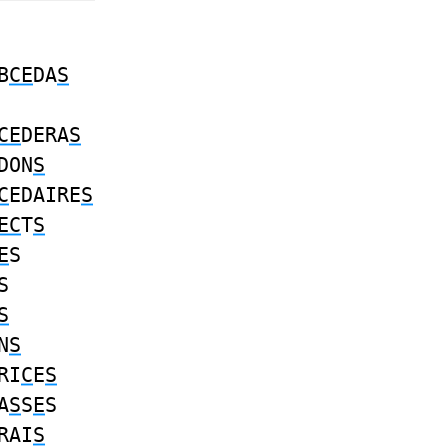
B
CE
DA
S
CE
DERA
S
DON
S
C
EDAIRE
S
EC
T
S
E
S
S
S
N
S
RI
C
E
S
A
S
S
E
S
RAI
S