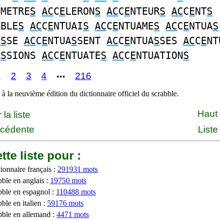
OMETRE
S
AC
C
E
LERON
S
AC
C
E
NTEUR
S
AC
C
E
NT
S
ABLE
S
AC
C
E
NTUAI
S
AC
C
E
NTUAME
S
AC
C
E
NTUA
S
A
S
SE
AC
C
E
NTUA
S
SENT
AC
C
E
NTUA
S
SES
AC
C
E
NT
A
S
SIONS
AC
C
E
NTUATE
S
AC
C
E
NTUATION
S
1
2
3
4
216
•••
à la neuvième édition du dictionnaire officiel du scrabble.
Haut
la liste
écédente
Liste
tte liste pour :
ionnaire français :
291931 mots
bble en anglais :
19750 mots
bble en espagnol :
110488 mots
ble en italien :
59176 mots
bble en allemand :
4471 mots