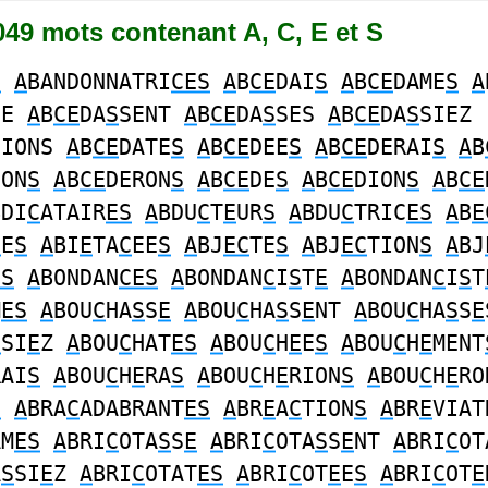
1049 mots contenant A, C, E et S
S
A
BANDONNATRI
CES
A
B
CE
DAI
S
A
B
CE
DAME
S
A
SE
A
B
CE
DA
S
SENT
A
B
CE
DA
S
SES
A
B
CE
DA
S
SIEZ
SIONS
A
B
CE
DATE
S
A
B
CE
DEE
S
A
B
CE
DERAI
S
A
B
ION
S
A
B
CE
DERON
S
A
B
CE
DE
S
A
B
CE
DION
S
A
B
CE
BDI
C
ATAIR
ES
A
BDU
C
T
E
UR
S
A
BDU
C
TRIC
ES
A
B
E
C
E
S
A
BI
E
TA
C
EE
S
A
BJ
EC
TE
S
A
BJ
EC
TION
S
A
BJ
ES
A
BONDAN
CES
A
BONDAN
C
I
S
T
E
A
BONDAN
C
I
S
T
M
ES
A
BOU
C
HA
S
S
E
A
BOU
C
HA
S
S
E
NT
A
BOU
C
HA
S
S
E
S
SI
E
Z
A
BOU
C
HAT
ES
A
BOU
C
H
E
E
S
A
BOU
C
H
E
MENT
RAI
S
A
BOU
C
H
E
RA
S
A
BOU
C
H
E
RION
S
A
BOU
C
H
E
RO
S
A
BRA
C
ADABRANT
ES
A
BR
E
A
C
TION
S
A
BR
E
VIAT
AM
ES
A
BRI
C
OTA
S
S
E
A
BRI
C
OTA
S
S
E
NT
A
BRI
C
OT
A
S
SI
E
Z
A
BRI
C
OTAT
ES
A
BRI
C
OT
E
E
S
A
BRI
C
OT
E