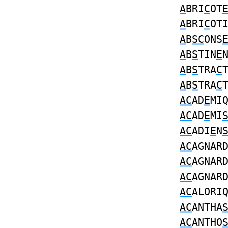
A
BRI
C
OT
A
BRI
C
OT
A
B
SC
ONS
A
B
S
TIN
E
A
B
S
TRA
C
A
B
S
TRA
C
AC
AD
E
MI
AC
AD
E
MI
AC
ADI
E
N
AC
AGNAR
AC
AGNAR
AC
AGNAR
AC
ALORI
AC
ANTHA
AC
ANTHO