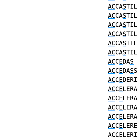
AC
CA
S
TI
AC
CA
S
TI
AC
CA
S
TI
AC
CA
S
TI
AC
CA
S
TI
AC
CA
S
TI
AC
C
E
DA
S
AC
C
E
DA
S
AC
C
E
DER
AC
C
E
LER
AC
C
E
LER
AC
C
E
LER
AC
C
E
LER
AC
C
E
LER
AC
C
E
LER