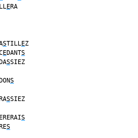
LL
E
RA
A
S
TILL
E
Z
C
E
DANT
S
DA
S
SIEZ
DON
S
RA
S
SIEZ
ERERAI
S
RE
S