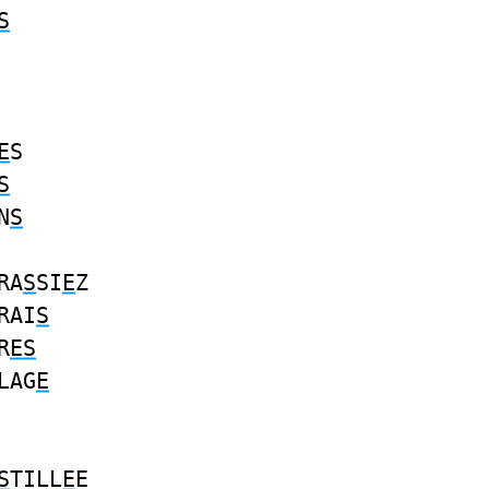
S
E
S
S
N
S
RA
S
SI
E
Z
RAI
S
R
ES
LAG
E
S
TILL
E
E