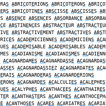
E
RA
S
A
BRI
C
OT
E
RION
S
A
BRI
C
OT
E
RON
S
A
BRI
C
O
I
E
R
S
A
BRI
C
OTIN
ES
A
B
SC
ISS
E
A
B
SC
ISS
E
S
A
B
E
S
A
B
SE
N
C
E
A
B
SE
N
C
ES
A
B
S
ORBAN
CE
A
B
S
ORBA
N
C
E
A
B
S
TIN
E
N
C
ES
A
B
S
TRA
C
T
E
UR
A
B
S
TRA
C
T
E
U
TIV
E
A
B
S
TRA
C
TIV
E
MENT
A
B
S
TRA
C
TIV
E
S
A
B
S
T
TRIC
E
S
AC
AD
E
MICIENNE
S
AC
AD
E
MICIEN
S
AC
A
QUE
S
AC
AD
E
MI
S
ABLE
AC
AD
E
MI
S
ABLES
AC
AD
E
M
S
MES
AC
ADIANI
S
M
E
AC
ADIANI
S
M
E
S
AC
ADI
E
NN
S
AC
AGNARDAM
ES
AC
AGNARDA
S
S
E
AC
AGNARDA
S
DA
S
S
E
S
AC
AGNARDA
S
SI
E
Z
AC
AGNARDAT
ES
AC
A
D
E
RAI
S
AC
AGNARD
E
RA
S
AC
AGNARD
E
RION
S
D
E
RON
S
AC
AGNARD
ES
AC
ALCULI
ES
AC
AL
E
PHE
S
QU
ES
AC
ALYPH
ES
AC
ANTHAC
E
E
S
AC
ANTHAIR
ES
S
T
E
R
AC
ANTHA
S
T
E
RS
AC
ANTH
ES
AC
ANTHOC
E
PH
SE
AC
ANTHO
SE
S
AC
AR
ES
AC
ARIATR
ES
AC
ARIA