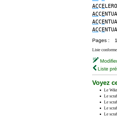
AC
C
E
LER
AC
C
E
NTU
AC
C
E
NTU
AC
C
E
NTU
Pages :
Liste conforme 
Modifier 
Liste pr
Voyez ce
Le Wikt
Le scra
Le scra
Le scrab
Le scra